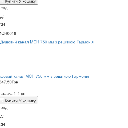
Купити
У кошику
енд:
д:
CH
MCH0018
шовий канал MCH 750 мм з решіткою Гармонія
347,50
Грн
ставка 1-4 дні
Купити
У кошику
енд:
д:
CH