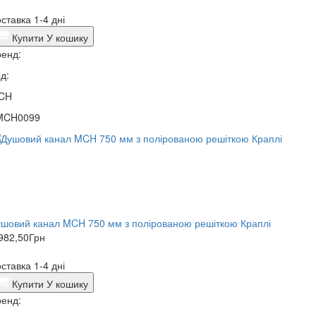
ставка 1-4 дні
Купити
У кошику
енд:
д:
CH
MCH0099
шовий канал MCH 750 мм з полірованою решіткою Краплі
982,50
Грн
ставка 1-4 дні
Купити
У кошику
енд: