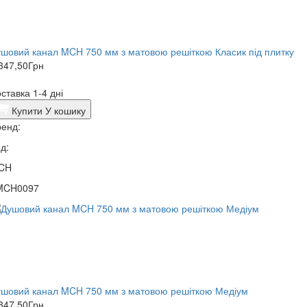
шовий канал MCH 750 мм з матовою решіткою Класик під плитку
347,50
Грн
ставка 1-4 дні
Купити
У кошику
енд:
д:
CH
MCH0097
ушовий канал MCH 750 мм з матовою решіткою Медіум
347,50
Грн