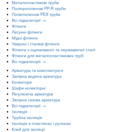
Металопластикові труби
Поліпропіленові PP-R труби
Поліетиленові PEX труби
Всі підкатегорії →
Фітинги
Латунні фітинги
Мідні фітинги
Чавунні і сталеві фітинги
Фітинги з оцинкованої та нержавіючої сталі
Фітинги для металопластикових труб
Всі підкатегорії →
Арматура та комплектуючі
Запірна водяна арматура
Колектори
Шафи колекторні
Регулююча арматура
Запірна газова арматура
Всі підкатегорії →
Ізоляція
Трубна ізоляція
Ізоляція в пластинах і рулонах
Клей для ізоляції