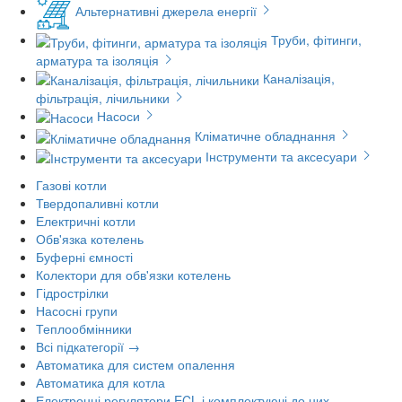
Альтернативні джерела енергії
Труби, фітинги,
арматура та ізоляція
Каналізація,
фільтрація, лічильники
Насоси
Кліматичне обладнання
Інструменти та аксесуари
Газові котли
Твердопаливні котли
Електричні котли
Обв'язка котелень
Буферні ємності
Колектори для обв'язки котелень
Гідрострілки
Насосні групи
Теплообмінники
Всі підкатегорії →
Автоматика для систем опалення
Автоматика для котла
Електронні регулятори ECL і комплектуючі до них