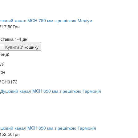
шовий канал MCH 750 мм з решіткою Медіум
717,50
Грн
ставка 1-4 дні
Купити
У кошику
енд:
д:
CH
MCH0173
ушовий канал MCH 850 мм з решіткою Гармонія
452,50
Грн