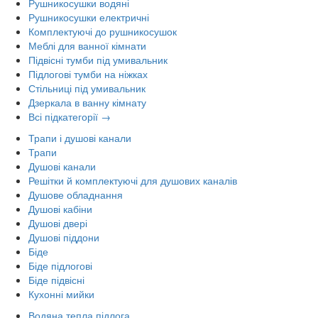
Рушникосушки водяні
Рушникосушки електричні
Комплектуючі до рушникосушок
Меблі для ванної кімнати
Підвісні тумби під умивальник
Підлогові тумби на ніжках
Стільниці під умивальник
Дзеркала в ванну кімнату
Всі підкатегорії →
Трапи і душові канали
Трапи
Душові канали
Решітки й комплектуючі для душових каналів
Душове обладнання
Душові кабіни
Душові двері
Душові піддони
Біде
Біде підлогові
Біде підвісні
Кухонні мийки
Водяна тепла підлога