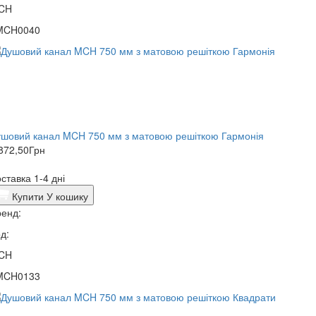
CH
MCH0040
шовий канал MCH 750 мм з матовою решіткою Гармонія
872,50
Грн
ставка 1-4 дні
Купити
У кошику
енд:
д:
CH
MCH0133