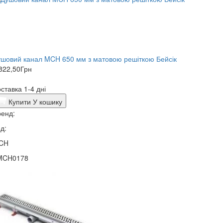
шовий канал MCH 650 мм з матовою решіткою Бейсік
822,50
Грн
ставка 1-4 дні
Купити
У кошику
енд:
д:
CH
MCH0178