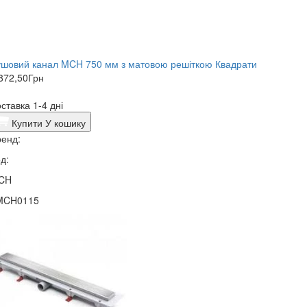
шовий канал MCH 750 мм з матовою решіткою Квадрати
872,50
Грн
ставка 1-4 дні
Купити
У кошику
енд:
д:
CH
MCH0115