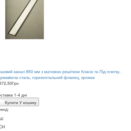
шовий канал 850 мм з матовою решіткою Класік та Під плитку,
ржавіюча сталь, горизонтальний фланец, кромка
872,50
Грн
ставка 1-4 дні
Купити
У кошику
енд:
д:
CH