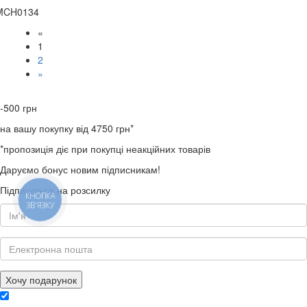
MCH0134
«
1
2
»
-500
грн
на вашу покупку від 4750 грн*
*пропозиція діє при покупці неакційних товарів
Даруємо бонус новим підписникам!
Підпишіться на розсилку
КНОПКА
ЗВ'ЯЗКУ
Хочу подарунок