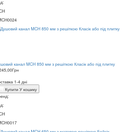
д:
CH
MCH0024
шовий канал MCH 850 мм з решіткою Класік або під плитку
245,00
Грн
ставка 1-4 дні
Купити
У кошику
енд:
д:
CH
MCH0017