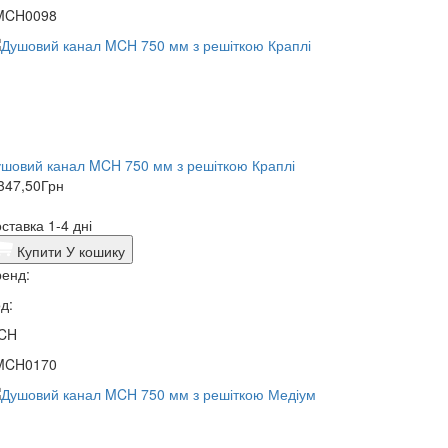
MCH0098
шовий канал MCH 750 мм з решіткою Краплі
347,50
Грн
ставка 1-4 дні
Купити
У кошику
енд:
д:
CH
MCH0170