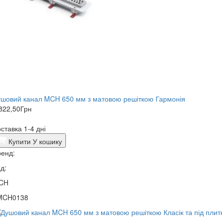
шовий канал MCH 650 мм з матовою решіткою Гармонія
822,50
Грн
ставка 1-4 дні
Купити
У кошику
енд:
д:
CH
MCH0138