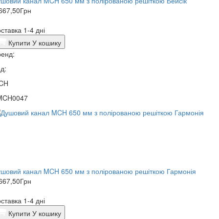
шовий канал MCH 650 мм з полірованою решіткою Бейсік
667,50
Грн
ставка 1-4 дні
Купити
У кошику
енд:
д:
CH
MCH0047
шовий канал MCH 650 мм з полірованою решіткою Гармонія
667,50
Грн
ставка 1-4 дні
Купити
У кошику