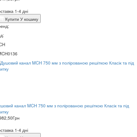
ставка 1-4 дні
Купити
У кошику
енд:
д:
CH
MCH0136
шовий канал MCH 750 мм з полірованою решіткою Класік та під
итку
982,50
Грн
ставка 1-4 дні