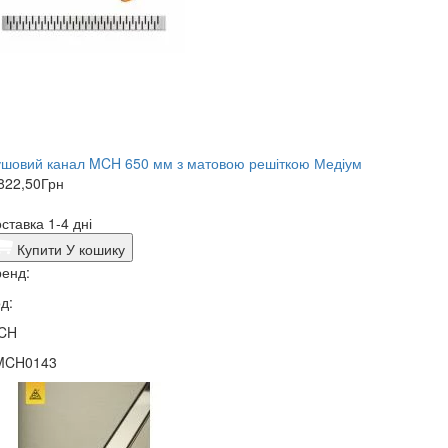
ушовий канал MCH 650 мм з матовою решіткою Медіум
822,50
Грн
ставка 1-4 дні
Купити
У кошику
енд:
д:
CH
MCH0143