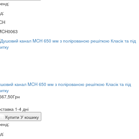
енд:
д:
CH
MCH0063
шовий канал MCH 650 мм з полірованою решіткою Класік та під
итку
667,50
Грн
ставка 1-4 дні
Купити
У кошику
енд:
д: