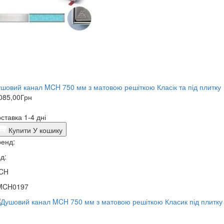
шовий канал MCH 750 мм з матовою решіткою Класік та під плитку
085,00
Грн
ставка 1-4 дні
Купити
У кошику
енд:
д:
CH
MCH0197