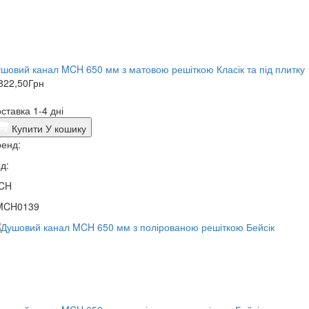
шовий канал MCH 650 мм з матовою решіткою Класік та під плитку
822,50
Грн
ставка 1-4 дні
Купити
У кошику
енд:
д:
CH
MCH0139