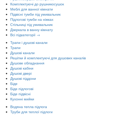
Комплектуючі до рушникосушок
Меблі для ванної кімнати
Підвісні тумби під умивальник
Підлогові тумби на ніжках
Стільниці під умивальник
Дзеркала в ванну кімнату
Всі підкатегорії →
Трапи і душові канали
Трапи
Душові канали
Решітки й комплектуючі для душових каналів
Душове обладнання
Душові кабіни
Душові двері
Душові піддони
Біде
Біде підлогові
Біде підвісні
Кухонні мийки
Водяна тепла підлога
Труби для теплої підлоги