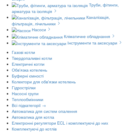
Труби, фітинги,
арматура та ізоляція
Каналізація,
фільтрація, лічильники
Насоси
Кліматичне обладнання
Інструменти та аксесуари
Газові котли
Твердопаливні котли
Електричні котли
Обв'язка котелень
Буферні ємності
Колектори для обв'язки котелень
Гідрострілки
Насосні групи
Теплообмінники
Всі підкатегорії →
Автоматика для систем опалення
Автоматика для котла
Електронні регулятори ECL і комплектуючі до них
Комплектуючі до котлів