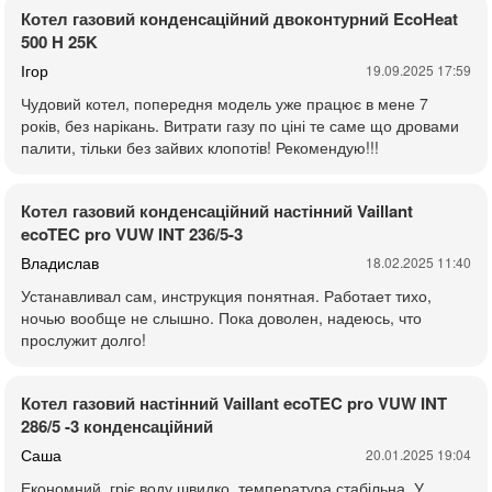
Котел газовий конденсаційний двоконтурний EcoHeat
500 H 25K
Ігор
19.09.2025 17:59
Чудовий котел, попередня модель уже працює в мене 7
років, без нарікань. Витрати газу по ціні те саме що дровами
палити, тільки без зайвих клопотів! Рекомендую!!!
Котел газовий конденсаційний настінний Vaillant
ecoTEC pro VUW INT 236/5-3
Владислав
18.02.2025 11:40
Устанавливал сам, инструкция понятная. Работает тихо,
ночью вообще не слышно. Пока доволен, надеюсь, что
прослужит долго!
Котел газовий настінний Vaillant ecoTEC pro VUW INT
286/5 -3 конденсаційний
Саша
20.01.2025 19:04
Економний, гріє воду швидко, температура стабільна. У