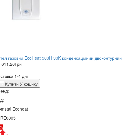
тел газовий EcoHeat 500H 30K конденсаційний двоконтурний
 611,26
Грн
ставка 1-4 дні
Купити
У кошику
енд:
д:
mstal Ecoheat
5RE0005
8%