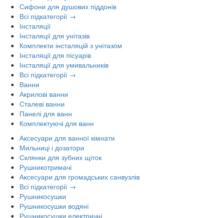
Сифони для душових піддонів
Всі підкатегорії →
Інсталяції
Інсталяції для унітазів
Комплекти інсталяцій з унітазом
Інсталяції для пісуарів
Інсталяції для умивальників
Всі підкатегорії →
Ванни
Акрилові ванни
Сталеві ванни
Панелі для ванн
Комплектуючі для ванн
Аксесуари для ванної кімнати
Мильниці і дозатори
Склянки для зубних щіток
Рушникотримачі
Аксесуари для громадських санвузлів
Всі підкатегорії →
Рушникосушки
Рушникосушки водяні
Рушникосушки електричні