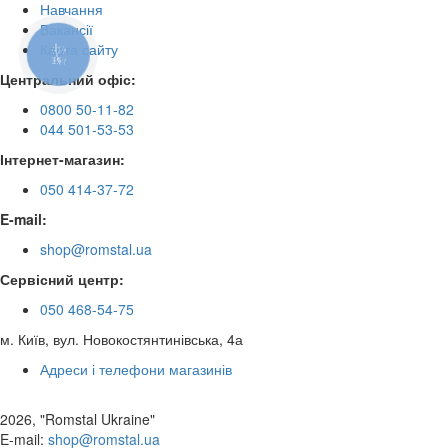
Навчання
Вакансії
Карта сайту
КНОПКА
ЗВ'ЯЗКУ
Центральний офіс:
0800 50-11-82
044 501-53-53
Інтернет-магазин:
050 414-37-72
E-mail:
shop@romstal.ua
Сервісний центр:
050 468-54-75
м. Київ, вул. Новокостянтинівська, 4а
Адреси і телефони магазинів
2026, "Romstal Ukraine"
​E-mail:
shop@romstal.ua