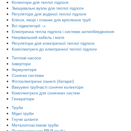
Колектори для теплої підлоги
Змішувальні вузли для теплої підлоги
Регулятори для водяної теплої підлоги
Кліпси, якорі і планки для кріплення труб
Всі підкатегорії →
Електрична тепла підлога і системи антиобледеніння
Нагрівальний кабель і мати
Регулятори для електричної теплої підлоги
Комплектуючі до електричної теплої підлоги
Теплові насоси
Інвертори
Акумулятори
Сонячні системи
Фотоелектричні панелі (батареї)
Вакуумні трубчасті сонячні колектори
Комплектуючі для сонячних систем
Генератори
Труби
Мідні труби
Гнучкі шланги
Металопластикові труби
Поліпропіленові PP-R труби