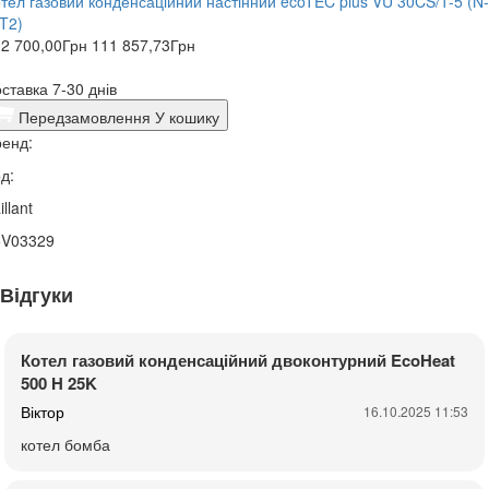
тел газовий конденсаційний настінний ecoTEC plus VU 30CS/1-5 (N-
T2)
2 700,00
Грн
111 857,73
Грн
ставка 7-30 днів
Передзамовлення
У кошику
енд:
д:
illant
5V03329
Відгуки
Котел газовий конденсаційний двоконтурний EcoHeat
500 H 25K
Віктор
16.10.2025 11:53
котел бомба