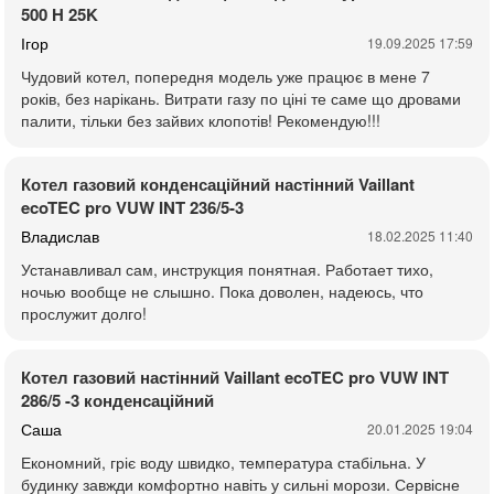
500 H 25K
Ігор
19.09.2025 17:59
Чудовий котел, попередня модель уже працює в мене 7
років, без нарікань. Витрати газу по ціні те саме що дровами
палити, тільки без зайвих клопотів! Рекомендую!!!
Котел газовий конденсаційний настінний Vaillant
ecoTEC pro VUW INT 236/5-3
Владислав
18.02.2025 11:40
Устанавливал сам, инструкция понятная. Работает тихо,
ночью вообще не слышно. Пока доволен, надеюсь, что
прослужит долго!
Котел газовий настінний Vaillant ecoTEC pro VUW INT
286/5 -3 конденсаційний
Саша
20.01.2025 19:04
Економний, гріє воду швидко, температура стабільна. У
будинку завжди комфортно навіть у сильні морози. Сервісне