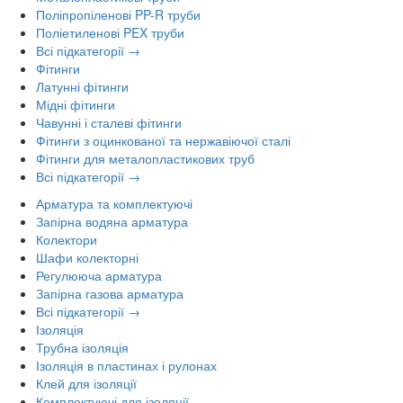
Поліпропіленові PP-R труби
Поліетиленові PEX труби
Всі підкатегорії →
Фітинги
Латунні фітинги
Мідні фітинги
Чавунні і сталеві фітинги
Фітинги з оцинкованої та нержавіючої сталі
Фітинги для металопластикових труб
Всі підкатегорії →
Арматура та комплектуючі
Запірна водяна арматура
Колектори
Шафи колекторні
Регулююча арматура
Запірна газова арматура
Всі підкатегорії →
Ізоляція
Трубна ізоляція
Ізоляція в пластинах і рулонах
Клей для ізоляції
Комплектуючі для ізоляції