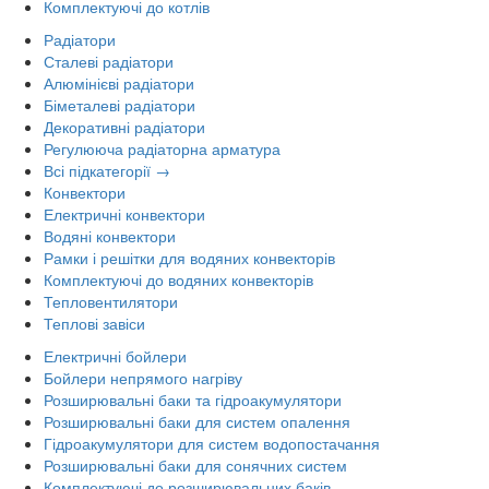
Комплектуючі до котлів
Радіатори
Сталеві радіатори
Алюмінієві радіатори
Біметалеві радіатори
Декоративні радіатори
Регулююча радіаторна арматура
Всі підкатегорії →
Конвектори
Електричні конвектори
Водяні конвектори
Рамки і решітки для водяних конвекторів
Комплектуючі до водяних конвекторів
Тепловентилятори
Теплові завіси
Електричні бойлери
Бойлери непрямого нагріву
Розширювальні баки та гідроакумулятори
Розширювальні баки для систем опалення
Гідроакумулятори для систем водопостачання
Розширювальні баки для сонячних систем
Комплектуючі до розширювальних баків