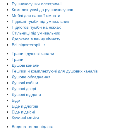
Рушникосушки електричні
Комплектуючі до рушникосушок
Меблі для ванної кімнати
Підвісні тумби під умивальник
Підлогові тумби на ніжках
Стільниці під умивальник
Дзеркала в ванну кімнату
Всі підкатегорії →
Трапи і душові канали
Трапи
Душові канали
Решітки й комплектуючі для душових каналів
Душове обладнання
Душові кабіни
Душові двері
Душові піддони
Біде
Біде підлогові
Біде підвісні
Кухонні мийки
Водяна тепла підлога