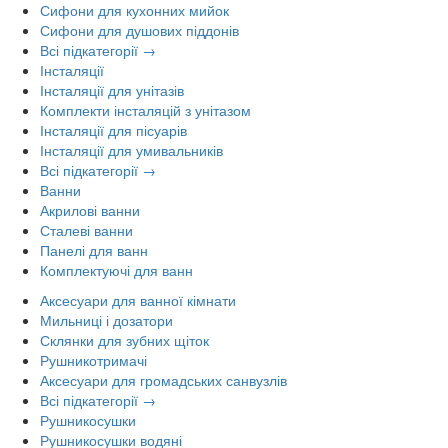
Сифони для кухонних мийок
Сифони для душових піддонів
Всі підкатегорії →
Інсталяції
Інсталяції для унітазів
Комплекти інсталяцій з унітазом
Інсталяції для пісуарів
Інсталяції для умивальників
Всі підкатегорії →
Ванни
Акрилові ванни
Сталеві ванни
Панелі для ванн
Комплектуючі для ванн
Аксесуари для ванної кімнати
Мильниці і дозатори
Склянки для зубних щіток
Рушникотримачі
Аксесуари для громадських санвузлів
Всі підкатегорії →
Рушникосушки
Рушникосушки водяні