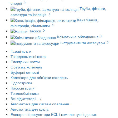
енергії
Труби, фітинги,
арматура та ізоляція
Каналізація,
фільтрація, лічильники
Насоси
Кліматичне обладнання
Інструменти та аксесуари
Газові котли
Твердопаливні котли
Електричні котли
Обв'язка котелень
Буферні ємності
Колектори для обв'язки котелень
Гідрострілки
Насосні групи
Теплообмінники
Всі підкатегорії →
Автоматика для систем опалення
Автоматика для котла
Електронні регулятори ECL і комплектуючі до них