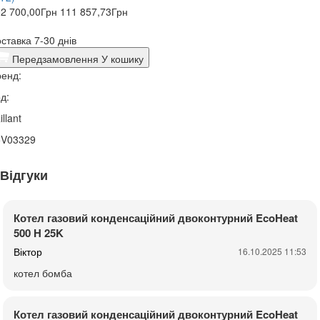
2 700,00
Грн
111 857,73
Грн
ставка 7-30 днів
Передзамовлення
У кошику
енд:
д:
illant
5V03329
Відгуки
Котел газовий конденсаційний двоконтурний EcoHeat
500 H 25K
Віктор
16.10.2025 11:53
котел бомба
Котел газовий конденсаційний двоконтурний EcoHeat