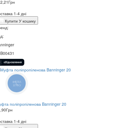
2,21
Грн
ставка 1-4 дні
Купити
У кошику
енд:
д:
nninger
3B00431
КНОПКА
ЗВ'ЯЗКУ
фта поліпропіленова Banninger 20
,90
Грн
ставка 1-4 дні