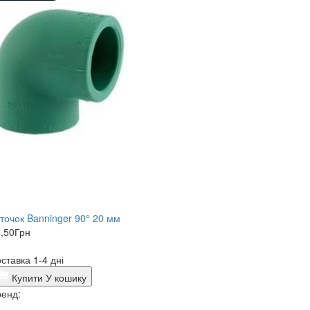
точок Banninger 90° 20 мм
,50
Грн
ставка 1-4 дні
Купити
У кошику
енд: