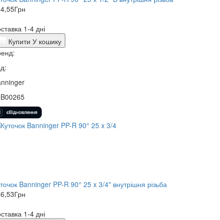
4,55
Грн
ставка 1-4 дні
Купити
У кошику
енд:
д:
nninger
3B00265
точок Banninger PP-R 90° 25 x 3/4" внутрішня різьба
6,53
Грн
ставка 1-4 дні