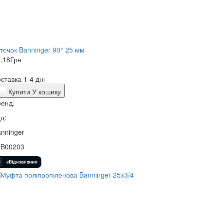
точок Banninger 90° 25 мм
,18
Грн
ставка 1-4 дні
Купити
У кошику
енд:
д:
nninger
3B00203