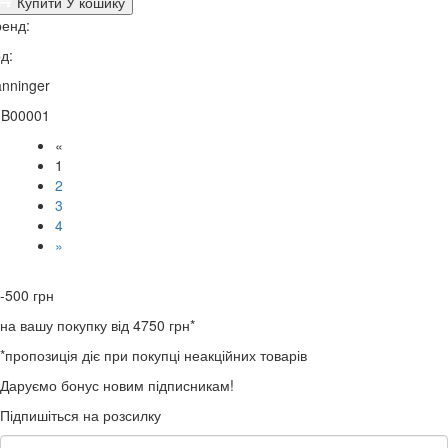
Купити
У кошику
енд:
д:
nninger
3B00001
«
1
2
3
4
»
-500
грн
на вашу покупку від 4750 грн*
*пропозиція діє при покупці неакційних товарів
Даруємо бонус новим підписникам!
Підпишіться на розсилку