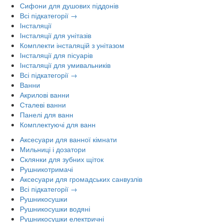
Сифони для душових піддонів
Всі підкатегорії →
Інсталяції
Інсталяції для унітазів
Комплекти інсталяцій з унітазом
Інсталяції для пісуарів
Інсталяції для умивальників
Всі підкатегорії →
Ванни
Акрилові ванни
Сталеві ванни
Панелі для ванн
Комплектуючі для ванн
Аксесуари для ванної кімнати
Мильниці і дозатори
Склянки для зубних щіток
Рушникотримачі
Аксесуари для громадських санвузлів
Всі підкатегорії →
Рушникосушки
Рушникосушки водяні
Рушникосушки електричні