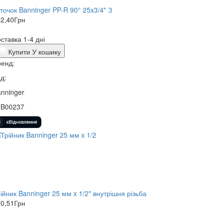
точок Banninger PP-R 90° 25x3/4" З
2,40
Грн
ставка 1-4 дні
Купити
У кошику
енд:
д:
nninger
3B00237
ійник Banninger 25 мм x 1/2" внутрішня різьба
0,51
Грн