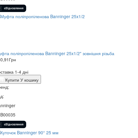
фта поліпропіленова Banninger 25x1/2" зовнішня різьба
0,91
Грн
ставка 1-4 дні
Купити
У кошику
енд:
д:
nninger
3B00035