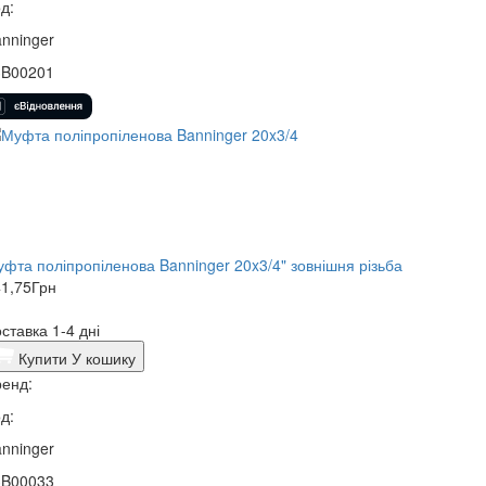
д:
nninger
3B00201
фта поліпропіленова Banninger 20x3/4" зовнішня різьба
1,75
Грн
ставка 1-4 дні
Купити
У кошику
енд:
д:
nninger
3B00033