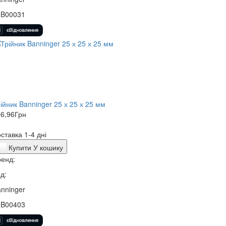
3B00031
ійник Banninger 25 х 25 х 25 мм
6,96
Грн
ставка 1-4 дні
Купити
У кошику
енд:
д:
nninger
3B00403