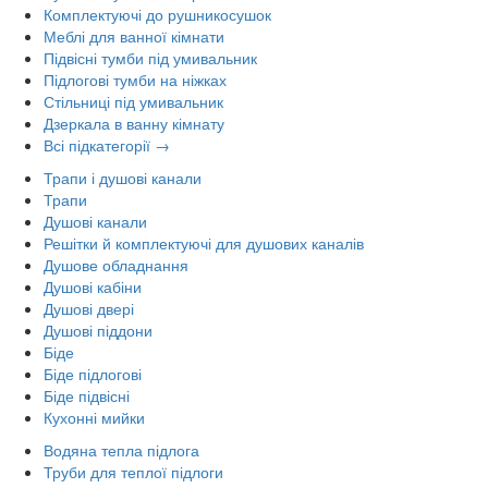
Комплектуючі до рушникосушок
Меблі для ванної кімнати
Підвісні тумби під умивальник
Підлогові тумби на ніжках
Стільниці під умивальник
Дзеркала в ванну кімнату
Всі підкатегорії →
Трапи і душові канали
Трапи
Душові канали
Решітки й комплектуючі для душових каналів
Душове обладнання
Душові кабіни
Душові двері
Душові піддони
Біде
Біде підлогові
Біде підвісні
Кухонні мийки
Водяна тепла підлога
Труби для теплої підлоги