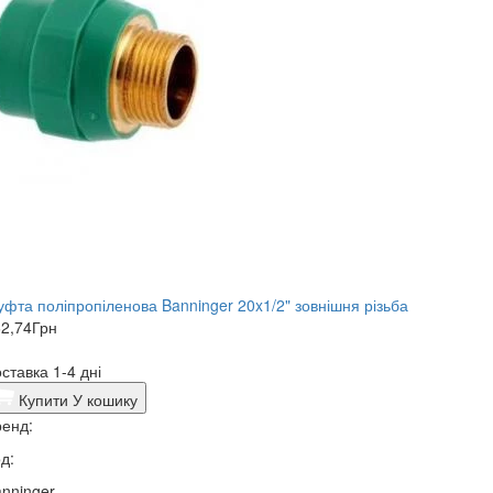
фта поліпропіленова Banninger 20x1/2" зовнішня різьба
2,74
Грн
ставка 1-4 дні
Купити
У кошику
енд:
д:
nninger