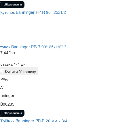
точок Banninger PP-R 90° 25x1/2" З
7,44
Грн
ставка 1-4 дні
Купити
У кошику
енд:
д:
nninger
3B00235