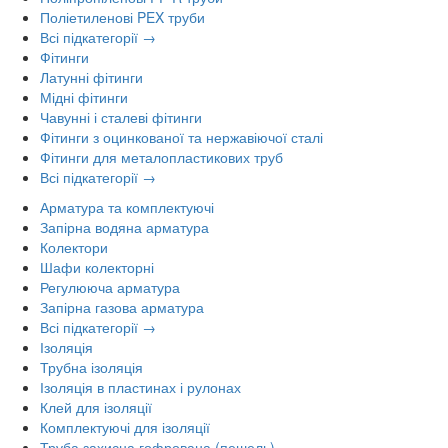
Поліетиленові PEX труби
Всі підкатегорії →
Фітинги
Латунні фітинги
Мідні фітинги
Чавунні і сталеві фітинги
Фітинги з оцинкованої та нержавіючої сталі
Фітинги для металопластикових труб
Всі підкатегорії →
Арматура та комплектуючі
Запірна водяна арматура
Колектори
Шафи колекторні
Регулююча арматура
Запірна газова арматура
Всі підкатегорії →
Ізоляція
Трубна ізоляція
Ізоляція в пластинах і рулонах
Клей для ізоляції
Комплектуючі для ізоляції
Труба захисна гофрована (пешель)