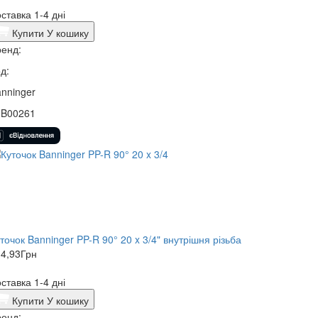
ставка 1-4 дні
Купити
У кошику
енд:
д:
nninger
3B00261
точок Banninger PP-R 90° 20 x 3/4" внутрішня різьба
4,93
Грн
ставка 1-4 дні
Купити
У кошику
енд: