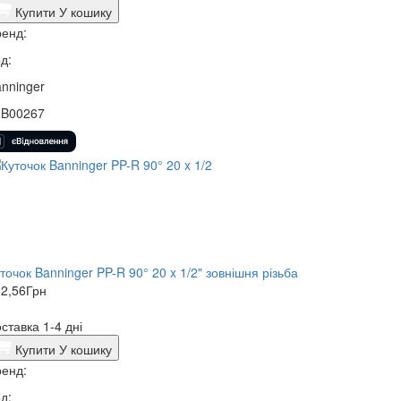
Купити
У кошику
енд:
д:
nninger
3B00267
точок Banninger PP-R 90° 20 x 1/2" зовнішня різьба
2,56
Грн
ставка 1-4 дні
Купити
У кошику
енд:
д: