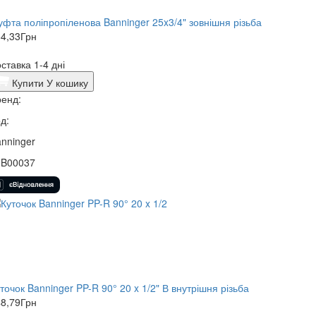
фта поліпропіленова Banninger 25x3/4" зовнішня різьба
4,33
Грн
ставка 1-4 дні
Купити
У кошику
енд:
д:
nninger
3B00037
точок Banninger PP-R 90° 20 x 1/2" В внутрішня різьба
8,79
Грн