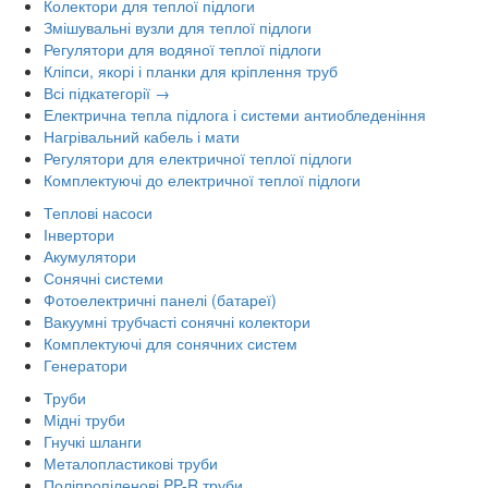
Колектори для теплої підлоги
Змішувальні вузли для теплої підлоги
Регулятори для водяної теплої підлоги
Кліпси, якорі і планки для кріплення труб
Всі підкатегорії →
Електрична тепла підлога і системи антиобледеніння
Нагрівальний кабель і мати
Регулятори для електричної теплої підлоги
Комплектуючі до електричної теплої підлоги
Теплові насоси
Інвертори
Акумулятори
Сонячні системи
Фотоелектричні панелі (батареї)
Вакуумні трубчасті сонячні колектори
Комплектуючі для сонячних систем
Генератори
Труби
Мідні труби
Гнучкі шланги
Металопластикові труби
Поліпропіленові PP-R труби