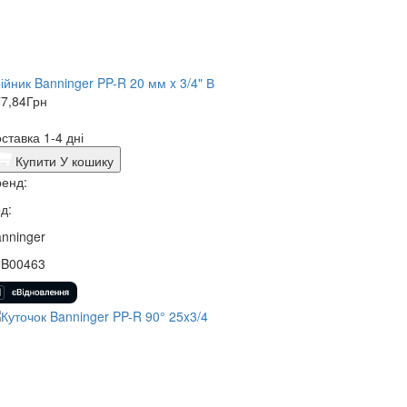
ійник Banninger PP-R 20 мм x 3/4" В
7,84
Грн
ставка 1-4 дні
Купити
У кошику
енд:
д:
nninger
3B00463