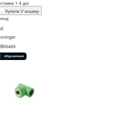
ставка 1-4 дні
Купити
У кошику
енд:
д:
nninger
3B00465