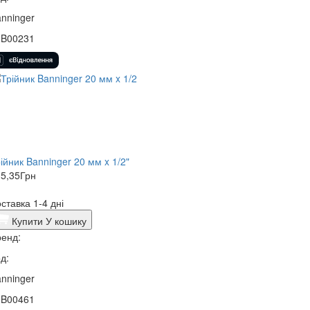
nninger
3B00231
ійник Banninger 20 мм x 1/2"
5,35
Грн
ставка 1-4 дні
Купити
У кошику
енд:
д:
nninger
3B00461