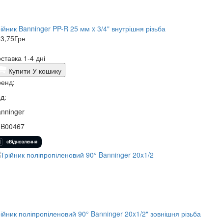
ійник Banninger PP-R 25 мм x 3/4" внутрішня різьба
3,75
Грн
ставка 1-4 дні
Купити
У кошику
енд:
д:
nninger
3B00467
ійник поліпропіленовий 90° Banninger 20x1/2" зовнішня різьба