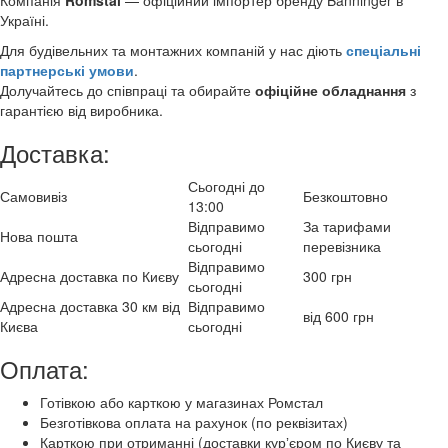
Компанія
Romstal
— офіційний імпортер бренду Banninger в
Україні.
Для будівельних та монтажних компаній у нас діють
спеціальні
партнерські умови
.
Долучайтесь до співпраці та обирайте
офіційне обладнання
з
гарантією від виробника.
Доставка:
Сьогодні до
Самовивіз
Безкоштовно
13:00
Відправимо
За тарифами
Нова пошта
сьогодні
перевізника
Відправимо
Адресна доставка по Києву
300 грн
сьогодні
Адресна доставка 30 км від
Відправимо
від 600 грн
Києва
сьогодні
Оплата:
Готівкою або карткою у магазинах Ромстал
Безготівкова оплата на рахунок (по реквізитах)
Карткою при отриманні (доставки курʼєром по Києву та