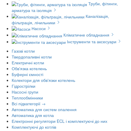
Труби, фітинги,
арматура та ізоляція
Каналізація,
фільтрація, лічильники
Насоси
Кліматичне обладнання
Інструменти та аксесуари
Газові котли
Твердопаливні котли
Електричні котли
Обв'язка котелень
Буферні ємності
Колектори для обв'язки котелень
Гідрострілки
Насосні групи
Теплообмінники
Всі підкатегорії →
Автоматика для систем опалення
Автоматика для котла
Електронні регулятори ECL і комплектуючі до них
Комплектуючі до котлів