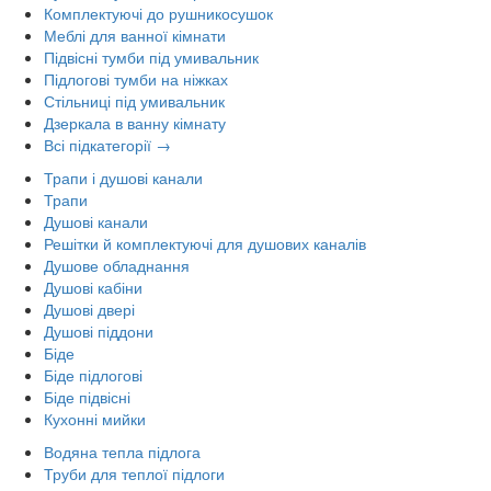
Комплектуючі до рушникосушок
Меблі для ванної кімнати
Підвісні тумби під умивальник
Підлогові тумби на ніжках
Стільниці під умивальник
Дзеркала в ванну кімнату
Всі підкатегорії →
Трапи і душові канали
Трапи
Душові канали
Решітки й комплектуючі для душових каналів
Душове обладнання
Душові кабіни
Душові двері
Душові піддони
Біде
Біде підлогові
Біде підвісні
Кухонні мийки
Водяна тепла підлога
Труби для теплої підлоги