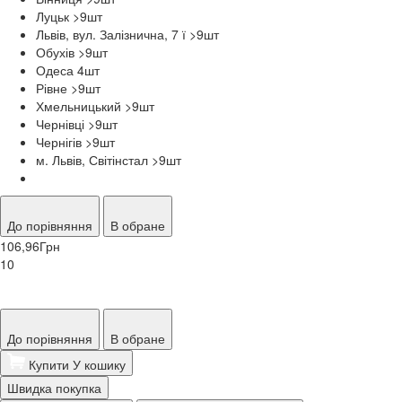
Луцьк >9
шт
Львів, вул. Залізнична, 7 ї >9
шт
Обухів >9
шт
Одеса 4
шт
Рівне >9
шт
Хмельницький >9
шт
Чернівці >9
шт
Чернігів >9
шт
м. Львів, Світінстал >9
шт
До порівняння
В обране
106,96
Грн
10
До порівняння
В обране
Купити
У кошику
Швидка покупка