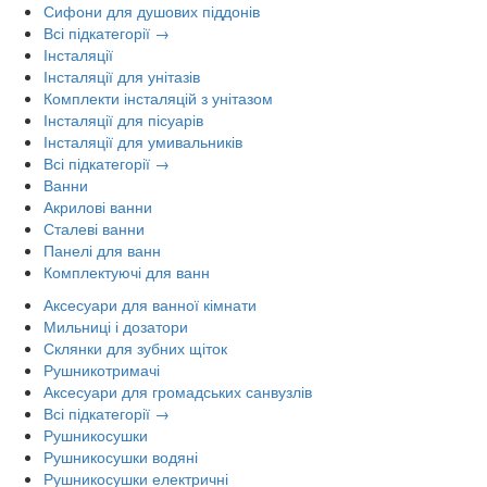
Сифони для душових піддонів
Всі підкатегорії →
Інсталяції
Інсталяції для унітазів
Комплекти інсталяцій з унітазом
Інсталяції для пісуарів
Інсталяції для умивальників
Всі підкатегорії →
Ванни
Акрилові ванни
Сталеві ванни
Панелі для ванн
Комплектуючі для ванн
Аксесуари для ванної кімнати
Мильниці і дозатори
Склянки для зубних щіток
Рушникотримачі
Аксесуари для громадських санвузлів
Всі підкатегорії →
Рушникосушки
Рушникосушки водяні
Рушникосушки електричні