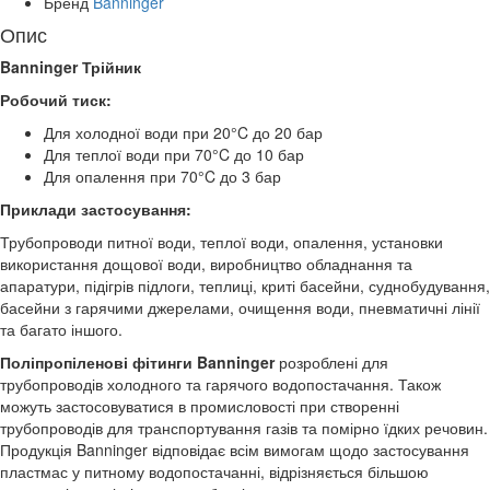
Бренд
Banninger
Опис
Banninger Трійник
Робочий тиск:
Для холодної води при 20°C до 20 бар
Для теплої води при 70°C до 10 бар
Для опалення при 70°C до 3 бар
Приклади застосування:
Трубопроводи питної води, теплої води, опалення, установки
використання дощової води, виробництво обладнання та
апаратури, підігрів підлоги, теплиці, криті басейни, суднобудування,
басейни з гарячими джерелами, очищення води, пневматичні лінії
та багато іншого.
Поліпропіленові фітинги Banninger
розроблені для
трубопроводів холодного та гарячого водопостачання. Також
можуть застосовуватися в промисловості при створенні
трубопроводів для транспортування газів та помірно їдких речовин.
Продукція Banninger відповідає всім вимогам щодо застосування
пластмас у питному водопостачанні, відрізняється більшою