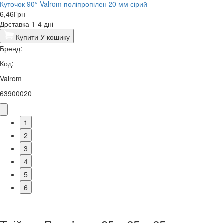
Куточок 90° Valrom поліпропілен 20 мм сірий
6,46
Грн
Доставка 1-4 дні
Купити
У кошику
Бренд:
Код:
Valrom
63900020
1
2
3
4
5
6