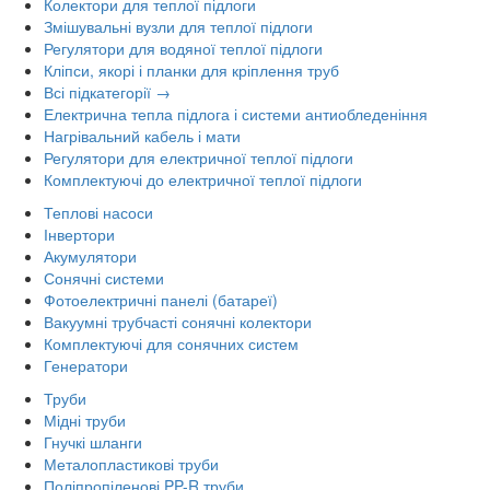
Колектори для теплої підлоги
Змішувальні вузли для теплої підлоги
Регулятори для водяної теплої підлоги
Кліпси, якорі і планки для кріплення труб
Всі підкатегорії →
Електрична тепла підлога і системи антиобледеніння
Нагрівальний кабель і мати
Регулятори для електричної теплої підлоги
Комплектуючі до електричної теплої підлоги
Теплові насоси
Інвертори
Акумулятори
Сонячні системи
Фотоелектричні панелі (батареї)
Вакуумні трубчасті сонячні колектори
Комплектуючі для сонячних систем
Генератори
Труби
Мідні труби
Гнучкі шланги
Металопластикові труби
Поліпропіленові PP-R труби