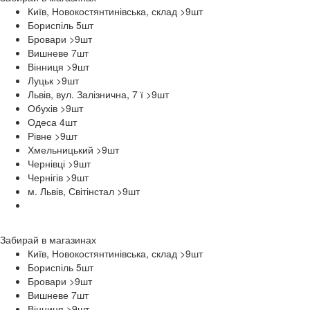
Київ, Новокостянтинівська, склад >9
шт
Бориспіль 5
шт
Бровари >9
шт
Вишневе 7
шт
Вінниця >9
шт
Луцьк >9
шт
Львів, вул. Залізнична, 7 ї >9
шт
Обухів >9
шт
Одеса 4
шт
Рівне >9
шт
Хмельницький >9
шт
Чернівці >9
шт
Чернігів >9
шт
м. Львів, Світінстал >9
шт
Забирай в
магазинах
Київ, Новокостянтинівська, склад >9
шт
Бориспіль 5
шт
Бровари >9
шт
Вишневе 7
шт
Вінниця >9
шт