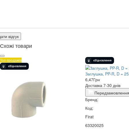
ати відгук
Схожі товари
Топ продажів
Заглушка, PP-R, D = 25
6,47
Грн
Доставка 7-30 днів
Передзамовленн
Бренд:
Код:
Firat
63320025