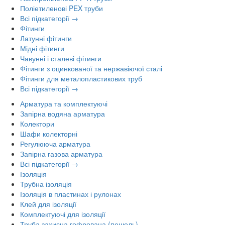
Поліетиленові PEX труби
Всі підкатегорії →
Фітинги
Латунні фітинги
Мідні фітинги
Чавунні і сталеві фітинги
Фітинги з оцинкованої та нержавіючої сталі
Фітинги для металопластикових труб
Всі підкатегорії →
Арматура та комплектуючі
Запірна водяна арматура
Колектори
Шафи колекторні
Регулююча арматура
Запірна газова арматура
Всі підкатегорії →
Ізоляція
Трубна ізоляція
Ізоляція в пластинах і рулонах
Клей для ізоляції
Комплектуючі для ізоляції
Труба захисна гофрована (пешель)