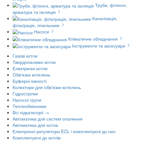
Труби, фітинги,
арматура та ізоляція
Каналізація,
фільтрація, лічильники
Насоси
Кліматичне обладнання
Інструменти та аксесуари
Газові котли
Твердопаливні котли
Електричні котли
Обв'язка котелень
Буферні ємності
Колектори для обв'язки котелень
Гідрострілки
Насосні групи
Теплообмінники
Всі підкатегорії →
Автоматика для систем опалення
Автоматика для котла
Електронні регулятори ECL і комплектуючі до них
Комплектуючі до котлів