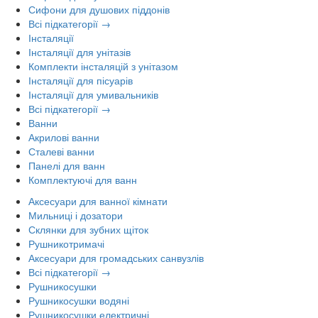
Сифони для душових піддонів
Всі підкатегорії →
Інсталяції
Інсталяції для унітазів
Комплекти інсталяцій з унітазом
Інсталяції для пісуарів
Інсталяції для умивальників
Всі підкатегорії →
Ванни
Акрилові ванни
Сталеві ванни
Панелі для ванн
Комплектуючі для ванн
Аксесуари для ванної кімнати
Мильниці і дозатори
Склянки для зубних щіток
Рушникотримачі
Аксесуари для громадських санвузлів
Всі підкатегорії →
Рушникосушки
Рушникосушки водяні
Рушникосушки електричні