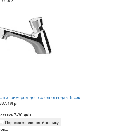
1R 9025
ан з таймером для холодної води 6-8 сек
687,48
Грн
ставка 7-30 днів
Передзамовлення
У кошику
енд: