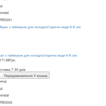
д:
mstal
1RE0001
ан з таймером для холодної/гарячої води 6-8 сек
171,88
Грн
ставка 7-30 днів
Передзамовлення
У кошику
енд:
д:
mstal
1RE0002