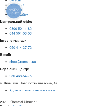
Об'єкти
Навчання
Вакансії
КНОПКА
ЗВ'ЯЗКУ
Карта сайту
Центральний офіс:
0800 50-11-82
044 501-53-53
Інтернет-магазин:
050 414-37-72
E-mail:
shop@romstal.ua
Сервісний центр:
050 468-54-75
м. Київ, вул. Новокостянтинівська, 4а
Адреси і телефони магазинів
2026, "Romstal Ukraine"