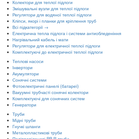
Колектори для теплої підлоги
Змішувальні вузли для теплої підлоги
Регулятори для водяної теплої підлоги
Кліпси, якорі і планки для кріплення труб
Всі підкатегорії →
Електрична тепла підлога і системи антиобледеніння
Нагрівальний кабель і мати
Регулятори для електричної теплої підлоги
Комплектуючі до електричної теплої підлоги
Теплові насоси
Інвертори
Акумулятори
Сонячні системи
Фотоелектричні панелі (батареї)
Вакуумні трубчасті сонячні колектори
Комплектуючі для сонячних систем
Генератори
Труби
Мідні труби
Гнучкі шланги
Металопластикові труби
Поліпропіленові PP-R труби