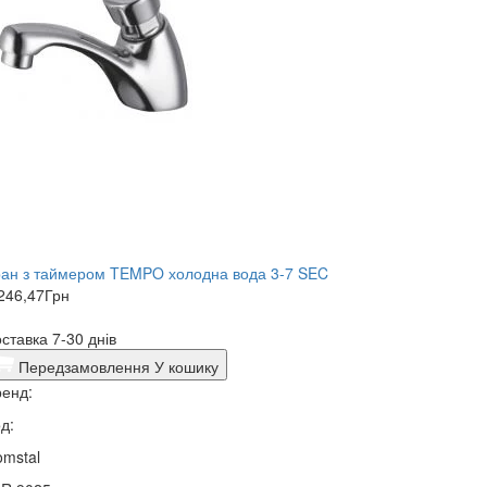
ран з таймером TEMPO холодна вода 3-7 SEC
246,47
Грн
ставка 7-30 днів
Передзамовлення
У кошику
енд:
д:
mstal