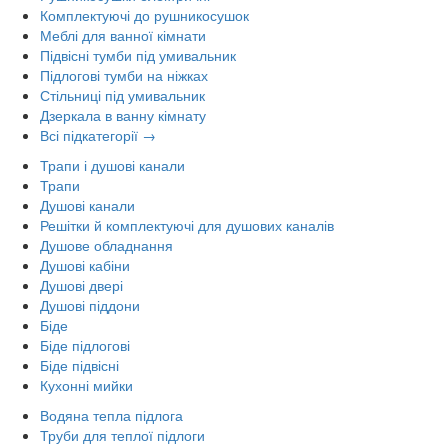
Комплектуючі до рушникосушок
Меблі для ванної кімнати
Підвісні тумби під умивальник
Підлогові тумби на ніжках
Стільниці під умивальник
Дзеркала в ванну кімнату
Всі підкатегорії →
Трапи і душові канали
Трапи
Душові канали
Решітки й комплектуючі для душових каналів
Душове обладнання
Душові кабіни
Душові двері
Душові піддони
Біде
Біде підлогові
Біде підвісні
Кухонні мийки
Водяна тепла підлога
Труби для теплої підлоги