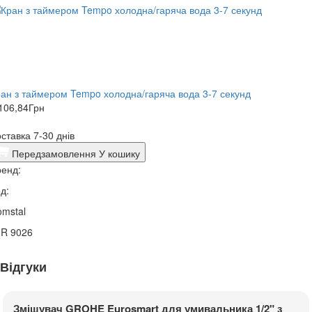
ан з таймером Tempo холодна/гаряча вода 3-7 секунд
106,84
Грн
ставка 7-30 днів
Передзамовлення
У кошику
енд:
д:
mstal
1R 9026
Відгуки
Змішувач GROHE Eurosmart для умивальника 1/2" з