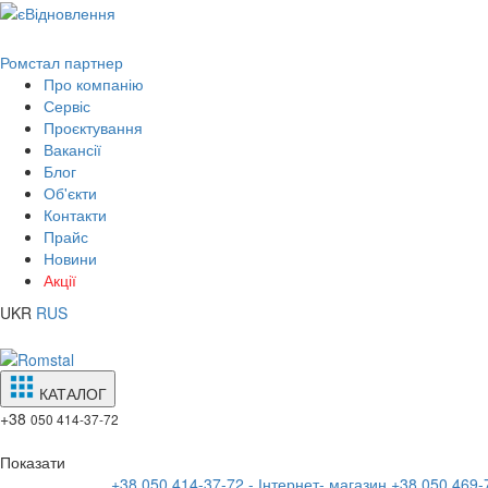
Ромстал партнер
Про компанію
Сервіс
Проєктування
Вакансії
Блог
Об'єкти
Контакти
Прайс
Новини
Акції
UKR
RUS
КАТАЛОГ
+38
050 414-37-72
Показати
+38 050 414-37-72 - Інтернет- магазин
+38 050 469-