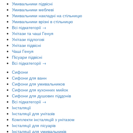
Умивальники підвісні
Умивальники меблеві
Умивальники накладні на стільницю
Умивальники врізні в стільницю
Всі підкатегорії →
Унітази та чаші Генуя
Унітази підлогові
Унітази підвісні
Чаші Генуя
Пісуари підвісні
Всі підкатегорії →
Сифони
Сифони для ванн
Сифони для умивальников
Сифони для кухонних мийок
Сифони для душових піддонів
Всі підкатегорії →
Інсталяції
Інсталяції для унітазів
Комплекти інсталяцій з унітазом
Інсталяції для пісуарів
Інсталяції для умивальників