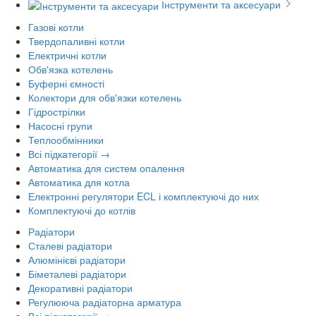
Інструменти та аксесуари
Газові котли
Твердопаливні котли
Електричні котли
Обв'язка котелень
Буферні ємності
Колектори для обв'язки котелень
Гідрострілки
Насосні групи
Теплообмінники
Всі підкатегорії →
Автоматика для систем опалення
Автоматика для котла
Електронні регулятори ECL і комплектуючі до них
Комплектуючі до котлів
Радіатори
Сталеві радіатори
Алюмінієві радіатори
Біметалеві радіатори
Декоративні радіатори
Регулююча радіаторна арматура