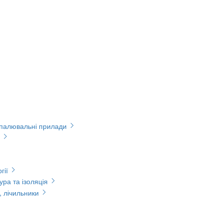
опалювальні прилади
гії
ура та ізоляція
, лічильники