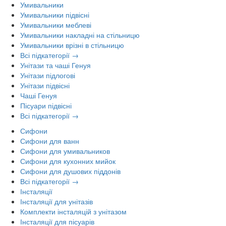
Умивальники
Умивальники підвісні
Умивальники меблеві
Умивальники накладні на стільницю
Умивальники врізні в стільницю
Всі підкатегорії →
Унітази та чаші Генуя
Унітази підлогові
Унітази підвісні
Чаші Генуя
Пісуари підвісні
Всі підкатегорії →
Сифони
Сифони для ванн
Сифони для умивальников
Сифони для кухонних мийок
Сифони для душових піддонів
Всі підкатегорії →
Інсталяції
Інсталяції для унітазів
Комплекти інсталяцій з унітазом
Інсталяції для пісуарів