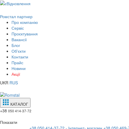
Ромстал партнер
Про компанію
Сервіс
Проєктування
Вакансії
Блог
Об'єкти
Контакти
Прайс
Новини
Акції
UKR
RUS
КАТАЛОГ
+38
050 414-37-72
Показати
+38 050 414-37-72 - Інтернет- магазин
+38 050 469-