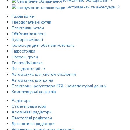
Кліматичне обладнання
Інструменти та аксесуари
Газові котли
Твердопаливні котли
Електричні котли
Обв'язка котелень
Буферні ємності
Колектори для обв'язки котелень
Гідрострілки
Насосні групи
Теплообмінники
Всі підкатегорії →
Автоматика для систем опалення
Автоматика для котла
Електронні регулятори ECL і комплектуючі до них
Комплектуючі до котлів
Радіатори
Сталеві радіатори
Алюмінієві радіатори
Біметалеві радіатори
Декоративні радіатори
Регулююча радіаторна арматура