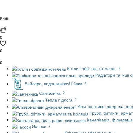
Київ
0
0
0
Котли і обв'язка котелень
Радіатори та інші 
Бойлери, водонагрівачі і баки
Сантехніка
Тепла підлога
Альтернативні джерела енер
Труби, фітинги, армат
Каналізація, фільтрація
Насоси
Кліматичне обладнання