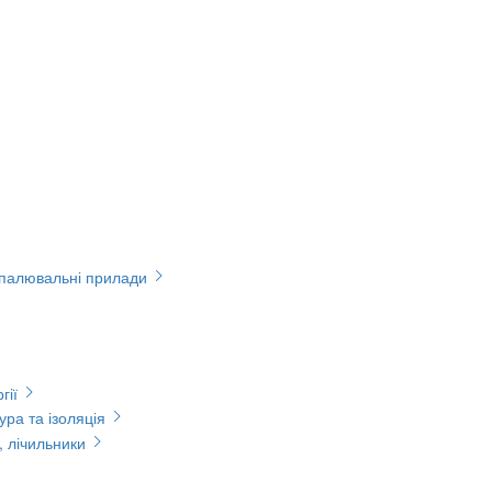
опалювальні прилади
гії
ура та ізоляція
, лічильники