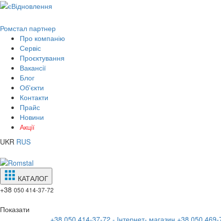
Ромстал партнер
Про компанію
Сервіс
Проєктування
Вакансії
Блог
Об'єкти
Контакти
Прайс
Новини
Акції
UKR
RUS
КАТАЛОГ
+38
050 414-37-72
Показати
+38 050 414-37-72 - Інтернет- магазин
+38 050 469-