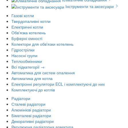
Інструменти та аксесуари
Газові котли
Твердопаливні котли
Електричні котли
Обв'язка котелень
Буферні ємності
Колектори для обв'язки котелень
Гідрострілки
Насосні групи
Теплообмінники
Всі підкатегорії →
Автоматика для систем опалення
Автоматика для котла
Електронні регулятори ECL і комплектуючі до них
Комплектуючі до котлів
Радіатори
Сталеві радіатори
Алюмінієві радіатори
Біметалеві радіатори
Декоративні радіатори
Регулююча радіаторна арматура