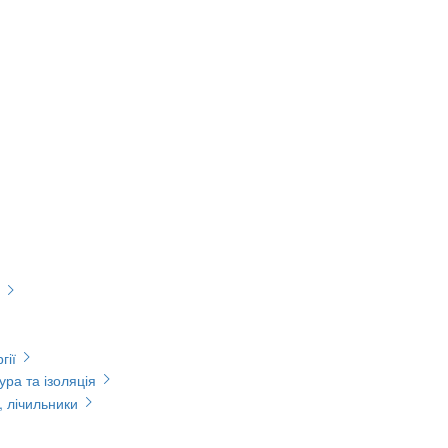
гії
ура та ізоляція
, лічильники