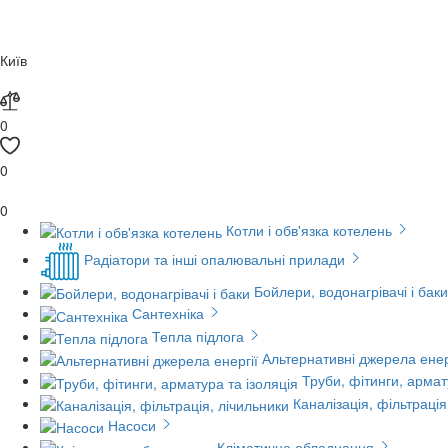
Київ
0
0
0
Котли і обв'язка котелень
Радіатори та інші опалювальні прилади
Бойлери, водонагрівачі і баки
Сантехніка
Тепла підлога
Альтернативні джерела енер
Труби, фітинги, армат
Каналізація, фільтрація
Насоси
Кліматичне обладнання