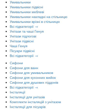
Умивальники
Умивальники підвісні
Умивальники меблеві
Умивальники накладні на стільницю
Умивальники врізні в стільницю
Всі підкатегорії →
Унітази та чаші Генуя
Унітази підлогові
Унітази підвісні
Чаші Генуя
Пісуари підвісні
Всі підкатегорії →
Сифони
Сифони для ванн
Сифони для умивальников
Сифони для кухонних мийок
Сифони для душових піддонів
Всі підкатегорії →
Інсталяції
Інсталяції для унітазів
Комплекти інсталяцій з унітазом
Інсталяції для пісуарів