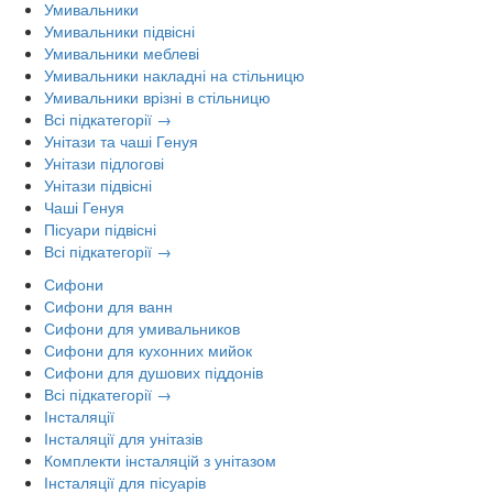
Умивальники
Умивальники підвісні
Умивальники меблеві
Умивальники накладні на стільницю
Умивальники врізні в стільницю
Всі підкатегорії →
Унітази та чаші Генуя
Унітази підлогові
Унітази підвісні
Чаші Генуя
Пісуари підвісні
Всі підкатегорії →
Сифони
Сифони для ванн
Сифони для умивальников
Сифони для кухонних мийок
Сифони для душових піддонів
Всі підкатегорії →
Інсталяції
Інсталяції для унітазів
Комплекти інсталяцій з унітазом
Інсталяції для пісуарів