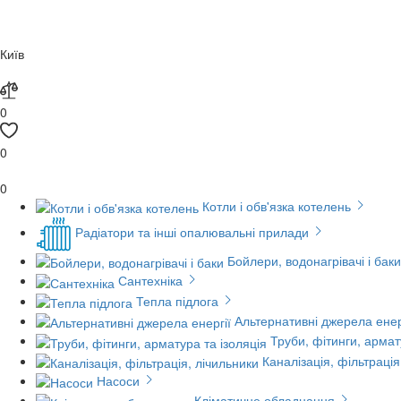
Київ
0
0
0
Котли і обв'язка котелень
Радіатори та інші опалювальні прилади
Бойлери, водонагрівачі і баки
Сантехніка
Тепла підлога
Альтернативні джерела енер
Труби, фітинги, армат
Каналізація, фільтрація
Насоси
Кліматичне обладнання