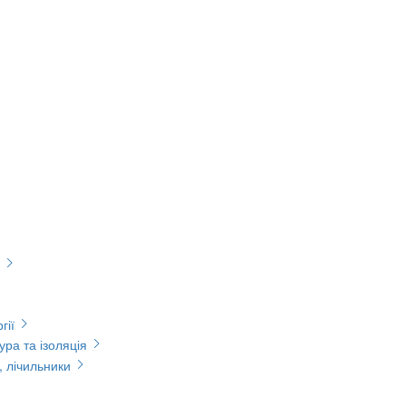
гії
ура та ізоляція
, лічильники