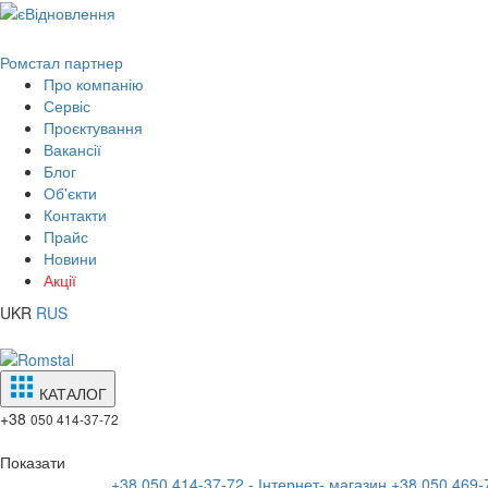
Ромстал партнер
Про компанію
Сервіс
Проєктування
Вакансії
Блог
Об'єкти
Контакти
Прайс
Новини
Акції
UKR
RUS
КАТАЛОГ
+38
050 414-37-72
Показати
+38 050 414-37-72 - Інтернет- магазин
+38 050 469-