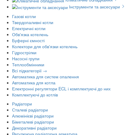
Інструменти та аксесуари
Газові котли
Твердопаливні котли
Електричні котли
Обв'язка котелень
Буферні ємності
Колектори для обв'язки котелень
Гідрострілки
Насосні групи
Теплообмінники
Всі підкатегорії →
Автоматика для систем опалення
Автоматика для котла
Електронні регулятори ECL і комплектуючі до них
Комплектуючі до котлів
Радіатори
Сталеві радіатори
Алюмінієві радіатори
Біметалеві радіатори
Декоративні радіатори
Регулююча радіаторна арматура