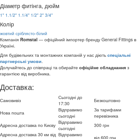
Діаметр фитінга, дюйм
1"
1.1/2"
1.1/4"
1/2"
2"
3/4"
Колір
жовтий
сріблясто-білий
Компанія
Romstal
— офіційний імпортер бренду General Fittings в
Україні.
Для будівельних та монтажних компаній у нас діють
спеціальні
партнерські умови
.
Долучайтесь до співпраці та обирайте
офіційне обладнання
з
гарантією від виробника.
Доставка:
Сьогодні до
Самовивіз
Безкоштовно
17:30
Відправимо
За тарифами
Нова пошта
сьогодні
перевізника
Відправимо
Адресна доставка по Києву
300 грн
сьогодні
Адресна доставка 30 км від
Відправимо
від 600 грн