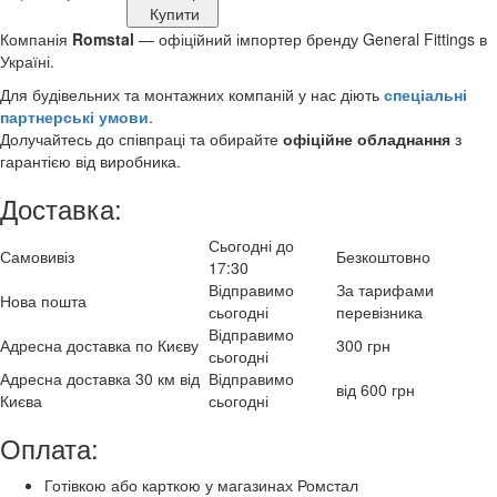
Купити
Компанія
Romstal
— офіційний імпортер бренду General Fittings в
Україні.
Для будівельних та монтажних компаній у нас діють
спеціальні
партнерські умови
.
Долучайтесь до співпраці та обирайте
офіційне обладнання
з
гарантією від виробника.
Доставка:
Сьогодні до
Самовивіз
Безкоштовно
17:30
Відправимо
За тарифами
Нова пошта
сьогодні
перевізника
Відправимо
Адресна доставка по Києву
300 грн
сьогодні
Адресна доставка 30 км від
Відправимо
від 600 грн
Києва
сьогодні
Оплата:
Готівкою або карткою у магазинах Ромстал