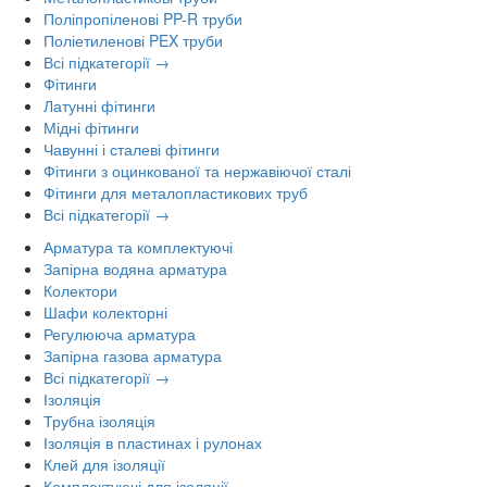
Поліпропіленові PP-R труби
Поліетиленові PEX труби
Всі підкатегорії →
Фітинги
Латунні фітинги
Мідні фітинги
Чавунні і сталеві фітинги
Фітинги з оцинкованої та нержавіючої сталі
Фітинги для металопластикових труб
Всі підкатегорії →
Арматура та комплектуючі
Запірна водяна арматура
Колектори
Шафи колекторні
Регулююча арматура
Запірна газова арматура
Всі підкатегорії →
Ізоляція
Трубна ізоляція
Ізоляція в пластинах і рулонах
Клей для ізоляції
Комплектуючі для ізоляції