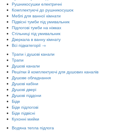
Рушникосушки електричні
Комплектуючі до рушникосушок
Меблі для ванної кімнати
Підвісні тумби під умивальник
Підлогові тумби на ніжках
Стільниці під умивальник
Дзеркала в ванну кімнату
Всі підкатегорії →
Трапи і душові канали
Трапи
Душові канали
Решітки й комплектуючі для душових каналів
Душове обладнання
Душові кабіни
Душові двері
Душові піддони
Біде
Біде підлогові
Біде підвісні
Кухонні мийки
Водяна тепла підлога