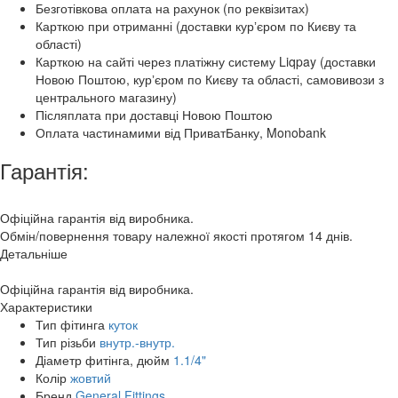
Безготівкова оплата на рахунок (по реквізитах)
Карткою при отриманні (доставки курʼєром по Києву та
області)
Карткою на сайті через платіжну систему Liqpay (доставки
Новою Поштою, курʼєром по Києву та області, самовивози з
центрального магазину)
Післяплата при доставці Новою Поштою
Оплата частинамими від ПриватБанку, Monobank
Гарантія:
Офіційна гарантія від виробника.
Обмін/повернення товару належної якості протягом 14 днів.
Детальніше
Офіційна гарантія від виробника.
Характеристики
Тип фітинга
куток
Тип різьби
внутр.-внутр.
Діаметр фитінга, дюйм
1.1/4"
Колір
жовтий
Бренд
General Fittings