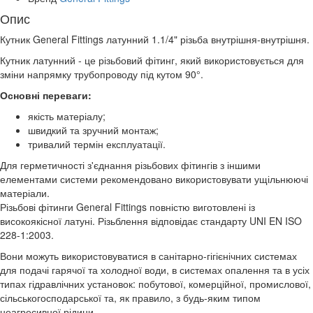
Опис
Кутник General Fittings латунний 1.1/4" різьба внутрішня-внутрішня.
Кутник латунний - це різьбовий фітинг, який використовується для
зміни напрямку трубопроводу під кутом 90°.
Основні переваги:
якість матеріалу;
швидкий та зручний монтаж;
тривалий термін експлуатації.
Для герметичності з'єднання різьбових фітингів з іншими
елементами системи рекомендовано використовувати ущільнюючі
матеріали.
Різьбові фітинги General Fittings повністю виготовлені із
високоякісної латуні. Різьблення відповідає стандарту UNI EN ISO
228-1:2003.
Вони можуть використовуватися в санітарно-гігієнічних системах
для подачі гарячої та холодної води, в системах опалення та в усіх
типах гідравлічних установок: побутової, комерційної, промислової,
сільськогосподарської та, як правило, з будь-яким типом
неагресивної рідини.