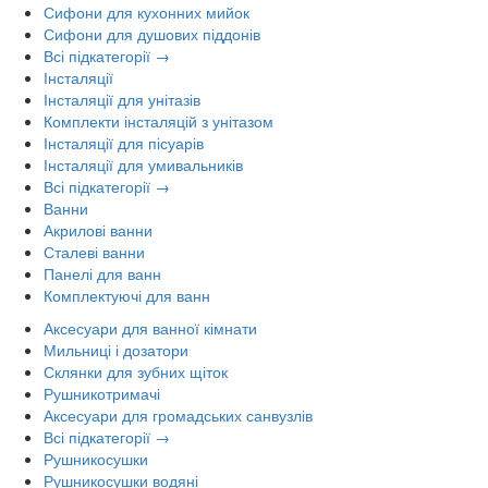
Сифони для кухонних мийок
Сифони для душових піддонів
Всі підкатегорії →
Інсталяції
Інсталяції для унітазів
Комплекти інсталяцій з унітазом
Інсталяції для пісуарів
Інсталяції для умивальників
Всі підкатегорії →
Ванни
Акрилові ванни
Сталеві ванни
Панелі для ванн
Комплектуючі для ванн
Аксесуари для ванної кімнати
Мильниці і дозатори
Склянки для зубних щіток
Рушникотримачі
Аксесуари для громадських санвузлів
Всі підкатегорії →
Рушникосушки
Рушникосушки водяні