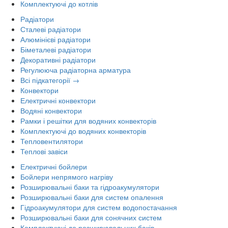
Комплектуючі до котлів
Радіатори
Сталеві радіатори
Алюмінієві радіатори
Біметалеві радіатори
Декоративні радіатори
Регулююча радіаторна арматура
Всі підкатегорії →
Конвектори
Електричні конвектори
Водяні конвектори
Рамки і решітки для водяних конвекторів
Комплектуючі до водяних конвекторів
Тепловентилятори
Теплові завіси
Електричні бойлери
Бойлери непрямого нагріву
Розширювальні баки та гідроакумулятори
Розширювальні баки для систем опалення
Гідроакумулятори для систем водопостачання
Розширювальні баки для сонячних систем
Комплектуючі до розширювальних баків