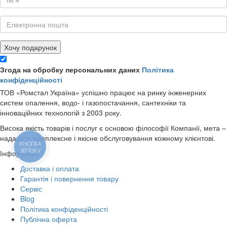
Хочу подарунок
Згода на обробку персональних даних
Політика
конфіденційності
ТОВ «Ромстал Україна» успішно працює на ринку інженерних
систем опалення, водо- і газопостачання, сантехніки та
інноваційних технологій з 2003 року.
Висока якість товарів і послуг є основою філософії Компанії, мета –
надавати комплексне і якісне обслуговування кожному клієнтові.
КНОПКА
ЗВ'ЯЗКУ
Інформація
Доставка і оплата
Гарантія і повернення товару
Сервіс
Blog
Політика конфіденційності
Публічна оферта