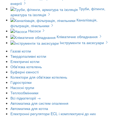
енергії
Труби, фітинги,
арматура та ізоляція
Каналізація,
фільтрація, лічильники
Насоси
Кліматичне обладнання
Інструменти та аксесуари
Газові котли
Твердопаливні котли
Електричні котли
Обв'язка котелень
Буферні ємності
Колектори для обв'язки котелень
Гідрострілки
Насосні групи
Теплообмінники
Всі підкатегорії →
Автоматика для систем опалення
Автоматика для котла
Електронні регулятори ECL і комплектуючі до них