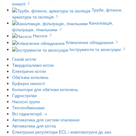
енергії
Труби, фітинги,
арматура та ізоляція
Каналізація,
фільтрація, лічильники
Насоси
Кліматичне обладнання
Інструменти та аксесуари
Газові котли
Твердопаливні котли
Електричні котли
Обв'язка котелень
Буферні ємності
Колектори для обв'язки котелень
Гідрострілки
Насосні групи
Теплообмінники
Всі підкатегорії →
Автоматика для систем опалення
Автоматика для котла
Електронні регулятори ECL і комплектуючі до них