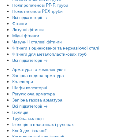
Поліпропіленові PP-R труби
Поліетиленові PEX труби
Всі підкатегорії →
Фітинги
Латунні фітинги
Мідні фітинги
Чавунні і сталеві фітинги
Фітинги з оцинкованої та нержавіючої сталі
Фітинги для металопластикових труб
Всі підкатегорії →
Арматура та комплектуючі
Запірна водяна арматура
Колектори
Шафи колекторні
Регулююча арматура
Запірна газова арматура
Всі підкатегорії →
Ізоляція
Трубна ізоляція
Ізоляція в пластинах і рулонах
Клей для ізоляції
Комплектуючі для ізоляції