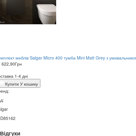
мплект меблів Salgar Micro 400 тумба Mini Matt Grey з умивальник
 622,90
Грн
ставка 1-4 дні
Купити
У кошику
енд:
д:
lgar
0D85162
Відгуки