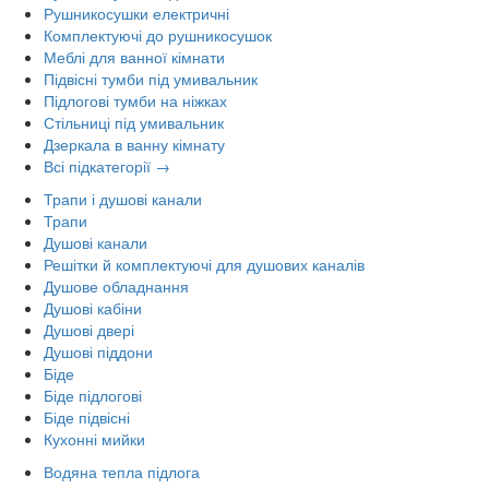
Рушникосушки електричні
Комплектуючі до рушникосушок
Меблі для ванної кімнати
Підвісні тумби під умивальник
Підлогові тумби на ніжках
Стільниці під умивальник
Дзеркала в ванну кімнату
Всі підкатегорії →
Трапи і душові канали
Трапи
Душові канали
Решітки й комплектуючі для душових каналів
Душове обладнання
Душові кабіни
Душові двері
Душові піддони
Біде
Біде підлогові
Біде підвісні
Кухонні мийки
Водяна тепла підлога