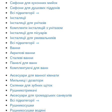
Сифони для кухонних мийок
Сифони для душових піддонів
Всі підкатегорії →
Інсталяції
Інсталяції для унітазів
Комплекти інсталяцій з унітазом
Інсталяції для пісуарів
Інсталяції для умивальників
Всі підкатегорії →
Ванни
Акрилові ванни
Сталеві ванни
Панелі для ванн
Комплектуючі для ванн
Аксесуари для ванної кімнати
Мильниці і дозатори
Склянки для зубних щіток
Рушникотримачі
Аксесуари для громадських санвузлів
Всі підкатегорії →
Рушникосушки
Рушникосушки водяні