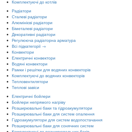
Комплектуючі до котлів
Радіатори
Сталеві радіатори
Алюмінієві радіатори
Біметалеві радіатори
Декоративні радіатори
Регулююча радіаторна арматура
Всі підкатегорії →
Конвектори
Електричні конвектори
Водяні конвектори
Рамки і решітки для водяних конвекторів
Комплектуючі до водяних конвекторів
Тепловентилятори
Теплові завіси
Електричні бойлери
Бойлери непрямого нагріву
Розширювальні баки та гідроакумулятори
Розширювальні баки для систем опалення
Гідроакумулятори для систем водопостачання
Розширювальні баки для сонячних систем
Комплектуючі до розширювальних баків