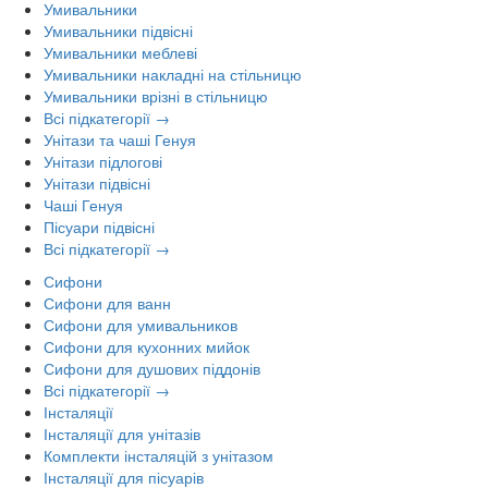
Умивальники
Умивальники підвісні
Умивальники меблеві
Умивальники накладні на стільницю
Умивальники врізні в стільницю
Всі підкатегорії →
Унітази та чаші Генуя
Унітази підлогові
Унітази підвісні
Чаші Генуя
Пісуари підвісні
Всі підкатегорії →
Сифони
Сифони для ванн
Сифони для умивальников
Сифони для кухонних мийок
Сифони для душових піддонів
Всі підкатегорії →
Інсталяції
Інсталяції для унітазів
Комплекти інсталяцій з унітазом
Інсталяції для пісуарів