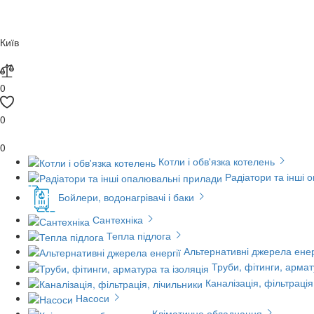
Київ
0
0
0
Котли і обв'язка котелень
Радіатори та інші 
Бойлери, водонагрівачі і баки
Сантехніка
Тепла підлога
Альтернативні джерела енер
Труби, фітинги, армат
Каналізація, фільтрація
Насоси
Кліматичне обладнання