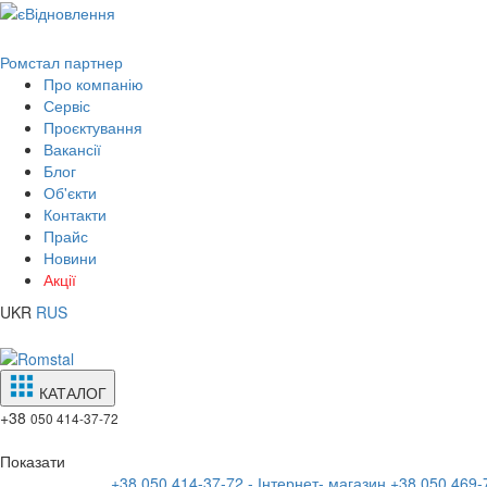
Ромстал партнер
Про компанію
Сервіс
Проєктування
Вакансії
Блог
Об'єкти
Контакти
Прайс
Новини
Акції
UKR
RUS
КАТАЛОГ
+38
050 414-37-72
Показати
+38 050 414-37-72 - Інтернет- магазин
+38 050 469-