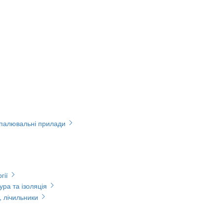
опалювальні прилади
гії
ура та ізоляція
, лічильники