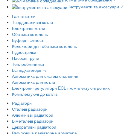
Інструменти та аксесуари
Газові котли
Твердопаливні котли
Електричні котли
Обв'язка котелень
Буферні ємності
Колектори для обв'язки котелень
Гідрострілки
Насосні групи
Теплообмінники
Всі підкатегорії →
Автоматика для систем опалення
Автоматика для котла
Електронні регулятори ECL і комплектуючі до них
Комплектуючі до котлів
Радіатори
Сталеві радіатори
Алюмінієві радіатори
Біметалеві радіатори
Декоративні радіатори
Регулююча радіаторна арматура