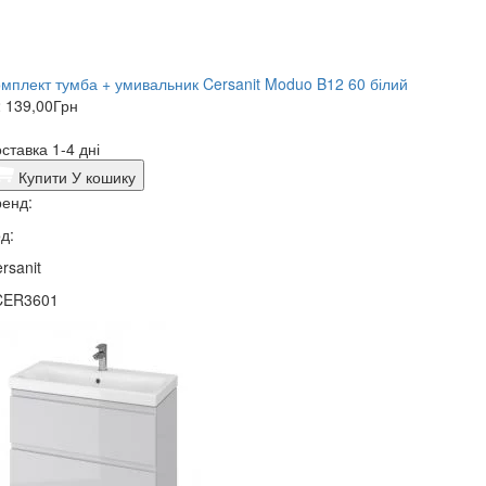
мплект тумба + умивальник Cersanit Moduo B12 60 білий
 139,00
Грн
ставка 1-4 дні
Купити
У кошику
енд:
д:
rsanit
CER3601