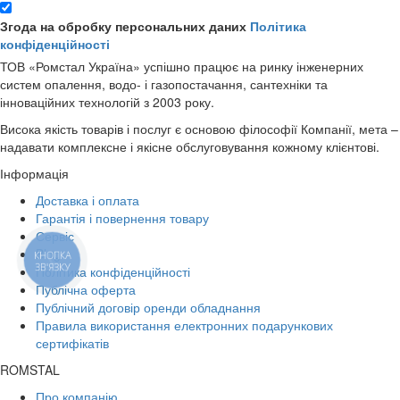
Згода на обробку персональних даних
Політика
конфіденційності
ТОВ «Ромстал Україна» успішно працює на ринку інженерних
систем опалення, водо- і газопостачання, сантехніки та
інноваційних технологій з 2003 року.
Висока якість товарів і послуг є основою філософії Компанії, мета –
надавати комплексне і якісне обслуговування кожному клієнтові.
Інформація
Доставка і оплата
Гарантія і повернення товару
Сервіс
Blog
КНОПКА
ЗВ'ЯЗКУ
Політика конфіденційності
Публічна оферта
Публічний договір оренди обладнання
Правила використання електронних подарункових
сертифікатів
ROMSTAL
Про компанію