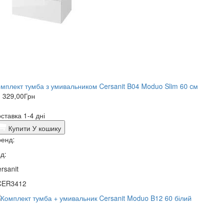
мплект тумба з умивальником Cersanit B04 Moduo Slim 60 cм
 329,00
Грн
ставка 1-4 дні
Купити
У кошику
енд:
д:
rsanit
CER3412