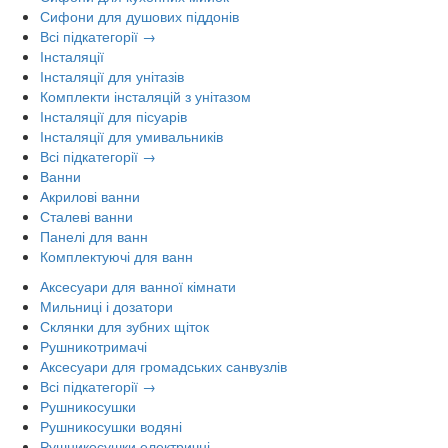
Сифони для душових піддонів
Всі підкатегорії →
Інсталяції
Інсталяції для унітазів
Комплекти інсталяцій з унітазом
Інсталяції для пісуарів
Інсталяції для умивальників
Всі підкатегорії →
Ванни
Акрилові ванни
Сталеві ванни
Панелі для ванн
Комплектуючі для ванн
Аксесуари для ванної кімнати
Мильниці і дозатори
Склянки для зубних щіток
Рушникотримачі
Аксесуари для громадських санвузлів
Всі підкатегорії →
Рушникосушки
Рушникосушки водяні
Рушникосушки електричні