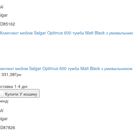
д:
lgar
0D85162
мплект меблів Salgar Optimus 600 тумба Matt Black з умивальником
 331,38
Грн
ставка 1-4 дні
Купити
У кошику
енд:
д:
lgar
0D87826