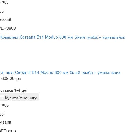
енд:
д:
rsanit
CER3608
мплект Cersanit B14 Moduo 800 мм білий тумба + умивальник
 609,00
Грн
ставка 1-4 дні
Купити
У кошику
енд:
д:
rsanit
CER3603