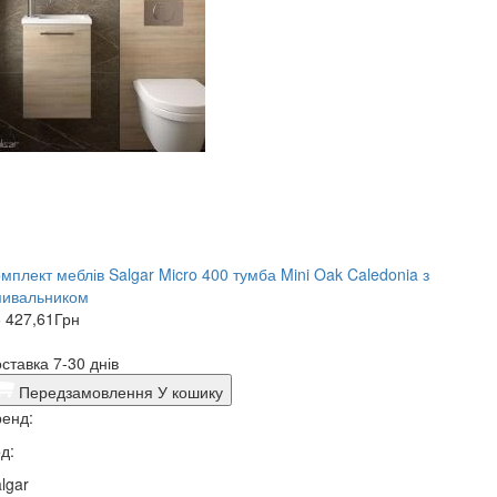
мплект меблів Salgar Micro 400 тумба Mini Oak Caledonia з
мивальником
 427,61
Грн
ставка 7-30 днів
Передзамовлення
У кошику
енд:
д:
lgar