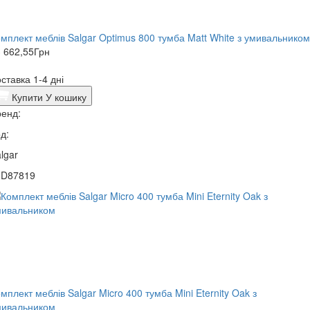
мплект меблів Salgar Optimus 800 тумба Matt White з умивальником
 662,55
Грн
ставка 1-4 дні
Купити
У кошику
енд:
д:
lgar
0D87819
мплект меблів Salgar Micro 400 тумба Mini Eternity Oak з
мивальником