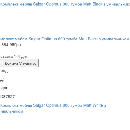
мплект меблів Salgar Optimus 800 тумба Matt Black з умивальником
 384,95
Грн
ставка 1-4 дні
Купити
У кошику
енд:
д:
lgar
0D87827