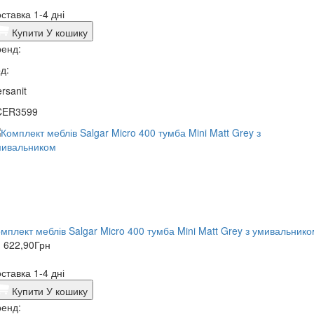
ставка 1-4 дні
Купити
У кошику
енд:
д:
rsanit
CER3599
мплект меблів Salgar Micro 400 тумба Mini Matt Grey з умивальник
 622,90
Грн
ставка 1-4 дні
Купити
У кошику
енд: