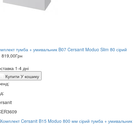
мплект тумба + умивальник B07 Cersanit Moduo Slim 80 сірий
 819,00
Грн
ставка 1-4 дні
Купити
У кошику
енд:
д:
rsanit
CER3609