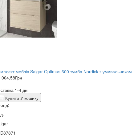
мплект меблів Salgar Optimus 600 тумба Nordick з умивальником
 004,58
Грн
ставка 1-4 дні
Купити
У кошику
енд:
д:
lgar
0D87871