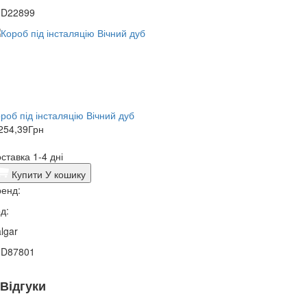
0D22899
роб під інсталяцію Вічний дуб
254,39
Грн
ставка 1-4 дні
Купити
У кошику
енд:
д:
lgar
0D87801
Відгуки