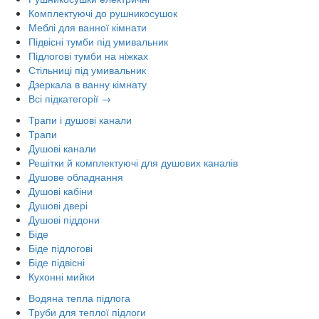
Комплектуючі до рушникосушок
Меблі для ванної кімнати
Підвісні тумби під умивальник
Підлогові тумби на ніжках
Стільниці під умивальник
Дзеркала в ванну кімнату
Всі підкатегорії →
Трапи і душові канали
Трапи
Душові канали
Решітки й комплектуючі для душових каналів
Душове обладнання
Душові кабіни
Душові двері
Душові піддони
Біде
Біде підлогові
Біде підвісні
Кухонні мийки
Водяна тепла підлога
Труби для теплої підлоги