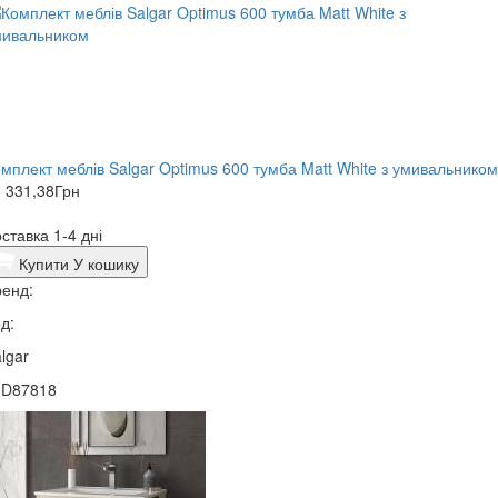
мплект меблів Salgar Optimus 600 тумба Matt White з умивальником
 331,38
Грн
ставка 1-4 дні
Купити
У кошику
енд:
д:
lgar
0D87818