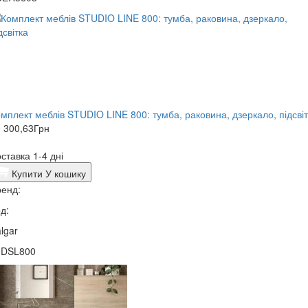
мплект меблів STUDIO LINE 800: тумба, раковина, дзеркало, підсві
 300,63
Грн
ставка 1-4 дні
Купити
У кошику
енд:
д:
lgar
0DSL800