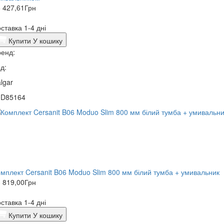
 427,61
Грн
ставка 1-4 дні
Купити
У кошику
енд:
д:
lgar
0D85164
мплект Cersanit B06 Moduo Slim 800 мм білий тумба + умивальник
 819,00
Грн
ставка 1-4 дні
Купити
У кошику