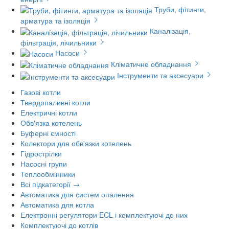
Труби, фітинги,
арматура та ізоляція
Каналізація,
фільтрація, лічильники
Насоси
Кліматичне обладнання
Інструменти та аксесуари
Газові котли
Твердопаливні котли
Електричні котли
Обв'язка котелень
Буферні ємності
Колектори для обв'язки котелень
Гідрострілки
Насосні групи
Теплообмінники
Всі підкатегорії →
Автоматика для систем опалення
Автоматика для котла
Електронні регулятори ECL і комплектуючі до них
Комплектуючі до котлів