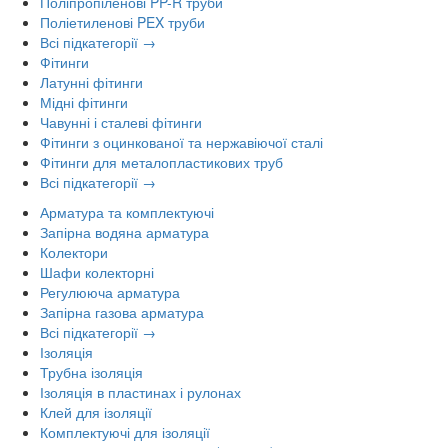
Поліпропіленові PP-R труби
Поліетиленові PEX труби
Всі підкатегорії →
Фітинги
Латунні фітинги
Мідні фітинги
Чавунні і сталеві фітинги
Фітинги з оцинкованої та нержавіючої сталі
Фітинги для металопластикових труб
Всі підкатегорії →
Арматура та комплектуючі
Запірна водяна арматура
Колектори
Шафи колекторні
Регулююча арматура
Запірна газова арматура
Всі підкатегорії →
Ізоляція
Трубна ізоляція
Ізоляція в пластинах і рулонах
Клей для ізоляції
Комплектуючі для ізоляції