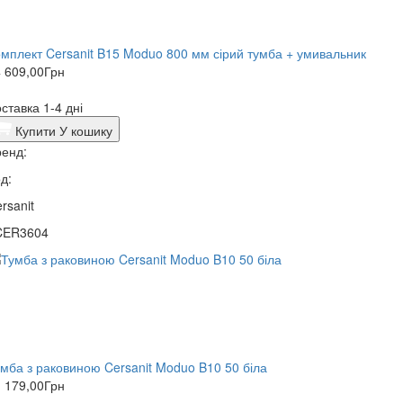
мплект Cersanit B15 Moduo 800 мм сірий тумба + умивальник
 609,00
Грн
ставка 1-4 дні
Купити
У кошику
енд:
д:
rsanit
CER3604
мба з раковиною Cersanit Moduo B10 50 біла
 179,00
Грн