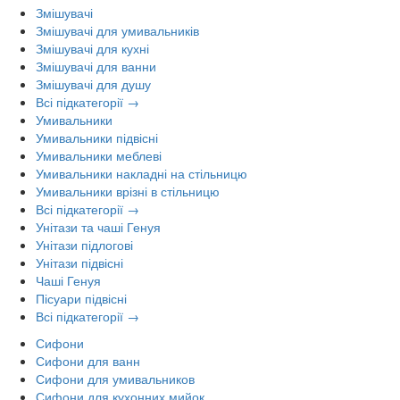
Змішувачі
Змішувачі для умивальників
Змішувачі для кухні
Змішувачі для ванни
Змішувачі для душу
Всі підкатегорії →
Умивальники
Умивальники підвісні
Умивальники меблеві
Умивальники накладні на стільницю
Умивальники врізні в стільницю
Всі підкатегорії →
Унітази та чаші Генуя
Унітази підлогові
Унітази підвісні
Чаші Генуя
Пісуари підвісні
Всі підкатегорії →
Сифони
Сифони для ванн
Сифони для умивальников
Сифони для кухонних мийок