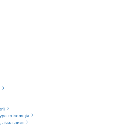
гії
ура та ізоляція
, лічильники