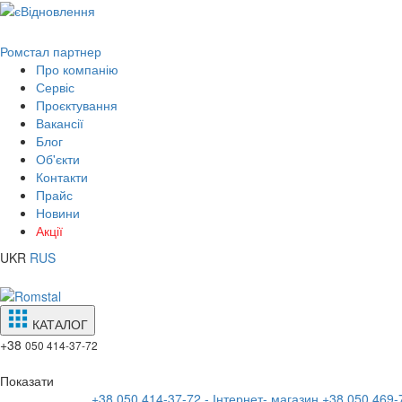
Ромстал партнер
Про компанію
Сервіс
Проєктування
Вакансії
Блог
Об'єкти
Контакти
Прайс
Новини
Акції
UKR
RUS
КАТАЛОГ
+38
050 414-37-72
Показати
+38 050 414-37-72 - Інтернет- магазин
+38 050 469-