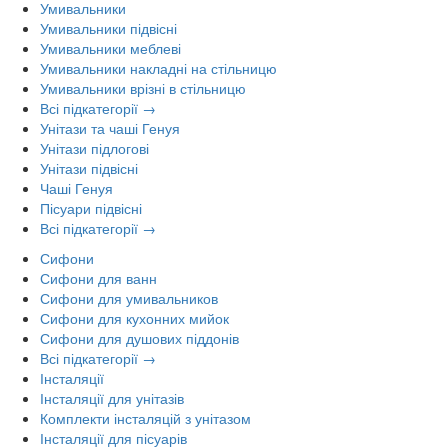
Умивальники
Умивальники підвісні
Умивальники меблеві
Умивальники накладні на стільницю
Умивальники врізні в стільницю
Всі підкатегорії →
Унітази та чаші Генуя
Унітази підлогові
Унітази підвісні
Чаші Генуя
Пісуари підвісні
Всі підкатегорії →
Сифони
Сифони для ванн
Сифони для умивальников
Сифони для кухонних мийок
Сифони для душових піддонів
Всі підкатегорії →
Інсталяції
Інсталяції для унітазів
Комплекти інсталяцій з унітазом
Інсталяції для пісуарів