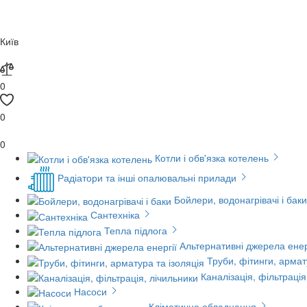
Київ
0
0
0
Котли і обв'язка котелень
Радіатори та інші опалювальні прилади
Бойлери, водонагрівачі і баки
Сантехніка
Тепла підлога
Альтернативні джерела енер
Труби, фітинги, армат
Каналізація, фільтрація
Насоси
Кліматичне обладнання