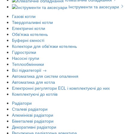
Інструменти та аксесуари
Газові котли
Твердопаливні котли
Електричні котли
Обв'язка котелень
Буферні ємності
Колектори для обв'язки котелень
Гідрострілки
Насосні групи
Теплообмінники
Всі підкатегорії →
Автоматика для систем опалення
Автоматика для котла
Електронні регулятори ECL і комплектуючі до них
Комплектуючі до котлів
Радіатори
Сталеві радіатори
Алюмінієві радіатори
Біметалеві радіатори
Декоративні радіатори
Регулююча радіаторна арматура