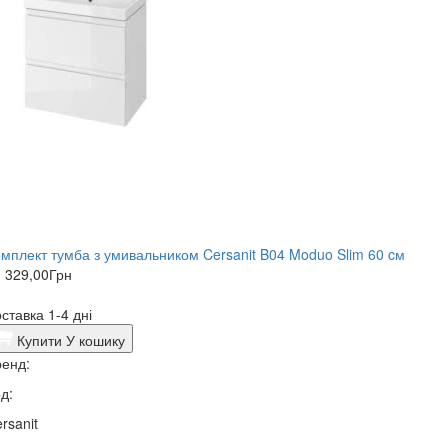
мплект тумба з умивальником Cersanit B04 Moduo Slim 60 cм
 329,00
Грн
ставка 1-4 дні
Купити
У кошику
енд:
д:
rsanit