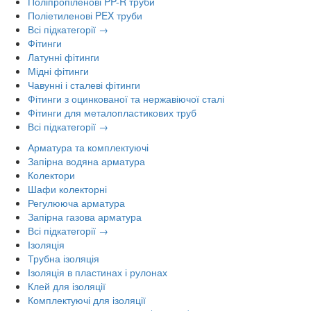
Поліпропіленові PP-R труби
Поліетиленові PEX труби
Всі підкатегорії →
Фітинги
Латунні фітинги
Мідні фітинги
Чавунні і сталеві фітинги
Фітинги з оцинкованої та нержавіючої сталі
Фітинги для металопластикових труб
Всі підкатегорії →
Арматура та комплектуючі
Запірна водяна арматура
Колектори
Шафи колекторні
Регулююча арматура
Запірна газова арматура
Всі підкатегорії →
Ізоляція
Трубна ізоляція
Ізоляція в пластинах і рулонах
Клей для ізоляції
Комплектуючі для ізоляції