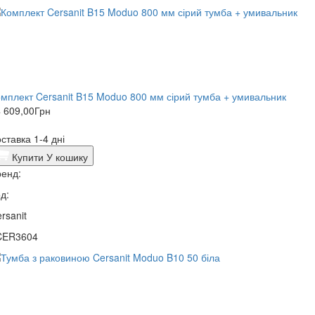
мплект Cersanit B15 Moduo 800 мм сірий тумба + умивальник
 609,00
Грн
ставка 1-4 дні
Купити
У кошику
енд:
д:
rsanit
CER3604