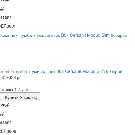
д:
rsanit
CER3601
мплект тумба + умивальник B07 Cersanit Moduo Slim 80 сірий
 819,00
Грн
ставка 1-4 дні
Купити
У кошику
енд:
д:
rsanit
CER3609