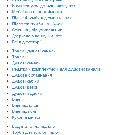
Комплектуючі до рушникосушок
Меблі для ванної кімнати
Підвісні тумби під умивальник
Підлогові тумби на ніжках
Стільниці під умивальник
Дзеркала в ванну кімнату
Всі підкатегорії →
Трапи і душові канали
Трапи
Душові канали
Решітки й комплектуючі для душових каналів
Душове обладнання
Душові кабіни
Душові двері
Душові піддони
Біде
Біде підлогові
Біде підвісні
Кухонні мийки
Водяна тепла підлога
Труби для теплої підлоги