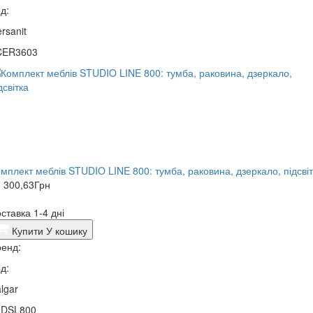
д:
rsanit
CER3603
мплект меблів STUDIO LINE 800: тумба, раковина, дзеркало, підсві
 300,63
Грн
ставка 1-4 дні
Купити
У кошику
енд:
д:
lgar
0DSL800