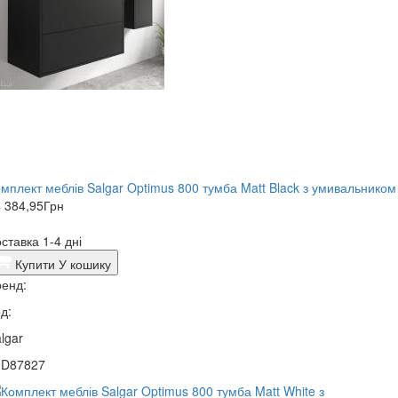
мплект меблів Salgar Optimus 800 тумба Matt Black з умивальником
 384,95
Грн
ставка 1-4 дні
Купити
У кошику
енд:
д:
lgar
0D87827