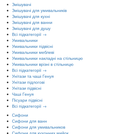
Змішувачі
Змішувачі для умивальників
Змішувачі для кухні
Змішувачі для ванни
Змішувачі для душу
Всі підкатегорії →
Умивальники
Умивальники підвісні
Умивальники меблеві
Умивальники накладні на стільницю
Умивальники врізні в стільницю
Всі підкатегорії →
Унітази та чаші Генуя
Унітази підлогові
Унітази підвісні
Чаші Генуя
Пісуари підвісні
Всі підкатегорії →
Сифони
Сифони для ванн
Сифони для умивальников
Сифони для кухонних мийок