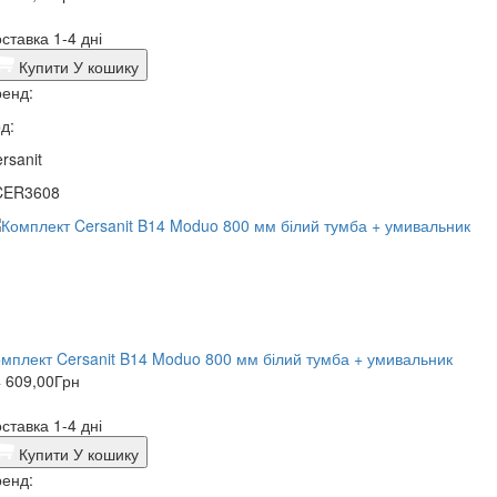
ставка 1-4 дні
Купити
У кошику
енд:
д:
rsanit
CER3608
мплект Cersanit B14 Moduo 800 мм білий тумба + умивальник
 609,00
Грн
ставка 1-4 дні
Купити
У кошику
енд: