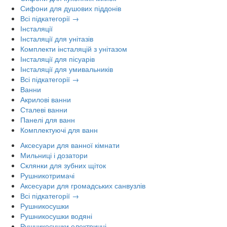
Сифони для душових піддонів
Всі підкатегорії →
Інсталяції
Інсталяції для унітазів
Комплекти інсталяцій з унітазом
Інсталяції для пісуарів
Інсталяції для умивальників
Всі підкатегорії →
Ванни
Акрилові ванни
Сталеві ванни
Панелі для ванн
Комплектуючі для ванн
Аксесуари для ванної кімнати
Мильниці і дозатори
Склянки для зубних щіток
Рушникотримачі
Аксесуари для громадських санвузлів
Всі підкатегорії →
Рушникосушки
Рушникосушки водяні
Рушникосушки електричні