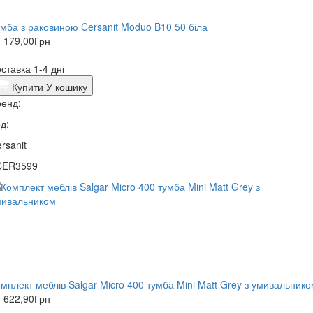
мба з раковиною Cersanit Moduo B10 50 біла
 179,00
Грн
ставка 1-4 дні
Купити
У кошику
енд:
д:
rsanit
CER3599
мплект меблів Salgar Micro 400 тумба Mini Matt Grey з умивальник
 622,90
Грн