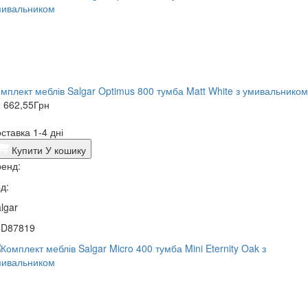
мплект меблів Salgar Optimus 800 тумба Matt White з умивальником
 662,55
Грн
ставка 1-4 дні
Купити
У кошику
енд:
д:
lgar
0D87819