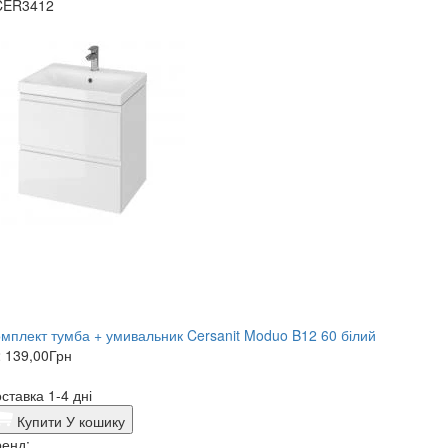
CER3412
мплект тумба + умивальник Cersanit Moduo B12 60 білий
 139,00
Грн
ставка 1-4 дні
Купити
У кошику
енд: