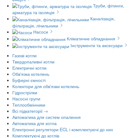
Труби, фітинги,
арматура та ізоляція
Каналізація,
фільтрація, лічильники
Насоси
Кліматичне обладнання
Інструменти та аксесуари
Газові котли
Твердопаливні котли
Електричні котли
Обв'язка котелень
Буферні ємності
Колектори для обв'язки котелень
Гідрострілки
Насосні групи
Теплообмінники
Всі підкатегорії →
Автоматика для систем опалення
Автоматика для котла
Електронні регулятори ECL і комплектуючі до них
Комплектуючі до котлів