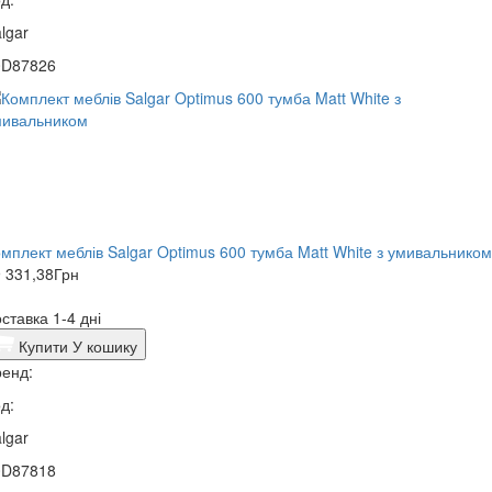
lgar
0D87826
мплект меблів Salgar Optimus 600 тумба Matt White з умивальником
 331,38
Грн
ставка 1-4 дні
Купити
У кошику
енд:
д:
lgar
0D87818