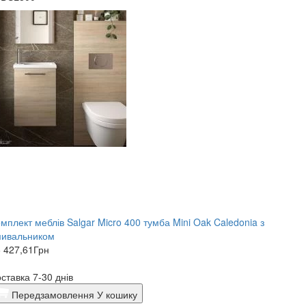
мплект меблів Salgar Micro 400 тумба Mini Oak Caledonia з
мивальником
 427,61
Грн
ставка 7-30 днів
Передзамовлення
У кошику