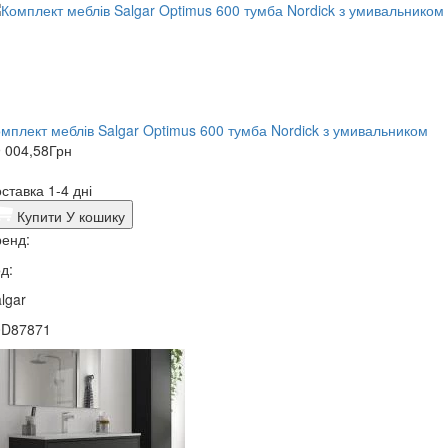
мплект меблів Salgar Optimus 600 тумба Nordick з умивальником
 004,58
Грн
ставка 1-4 дні
Купити
У кошику
енд:
д:
lgar
0D87871