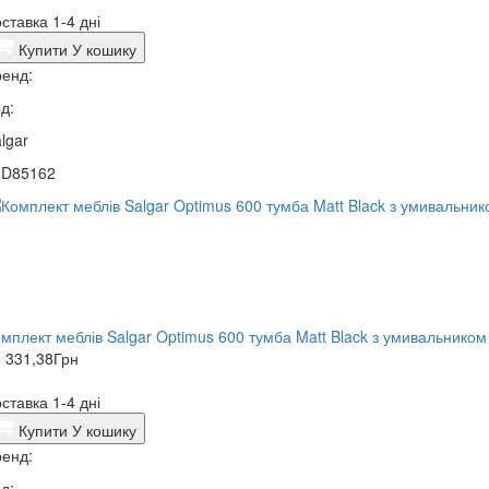
ставка 1-4 дні
Купити
У кошику
енд:
д:
lgar
0D85162
мплект меблів Salgar Optimus 600 тумба Matt Black з умивальником
 331,38
Грн
ставка 1-4 дні
Купити
У кошику
енд:
д: