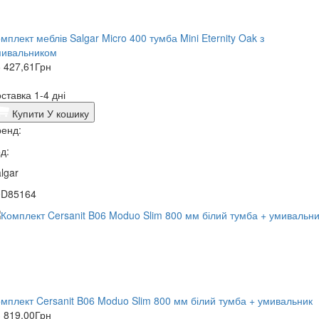
мплект меблів Salgar Micro 400 тумба Mini Eternity Oak з
мивальником
 427,61
Грн
ставка 1-4 дні
Купити
У кошику
енд:
д:
lgar
0D85164
мплект Cersanit B06 Moduo Slim 800 мм білий тумба + умивальник
 819,00
Грн