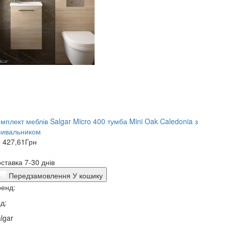
мплект меблів Salgar Micro 400 тумба Mini Oak Caledonia з
мивальником
 427,61
Грн
ставка 7-30 днів
Передзамовлення
У кошику
енд:
д:
lgar