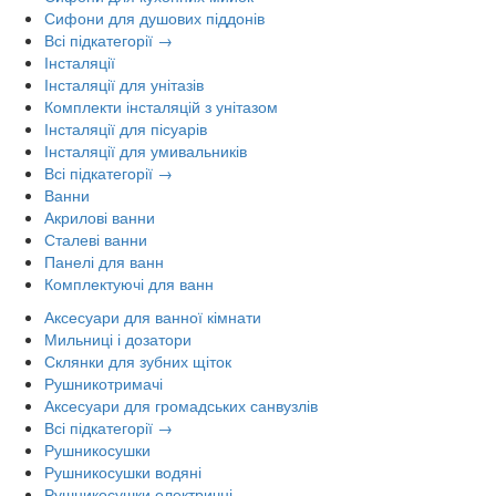
Сифони для душових піддонів
Всі підкатегорії →
Інсталяції
Інсталяції для унітазів
Комплекти інсталяцій з унітазом
Інсталяції для пісуарів
Інсталяції для умивальників
Всі підкатегорії →
Ванни
Акрилові ванни
Сталеві ванни
Панелі для ванн
Комплектуючі для ванн
Аксесуари для ванної кімнати
Мильниці і дозатори
Склянки для зубних щіток
Рушникотримачі
Аксесуари для громадських санвузлів
Всі підкатегорії →
Рушникосушки
Рушникосушки водяні
Рушникосушки електричні