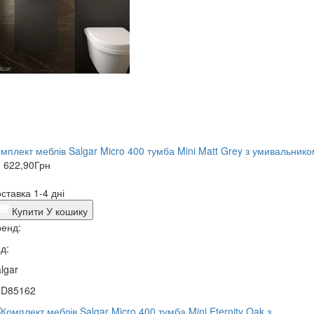
мплект меблів Salgar Micro 400 тумба Mini Matt Grey з умивальник
 622,90
Грн
ставка 1-4 дні
Купити
У кошику
енд:
д:
lgar
0D85162