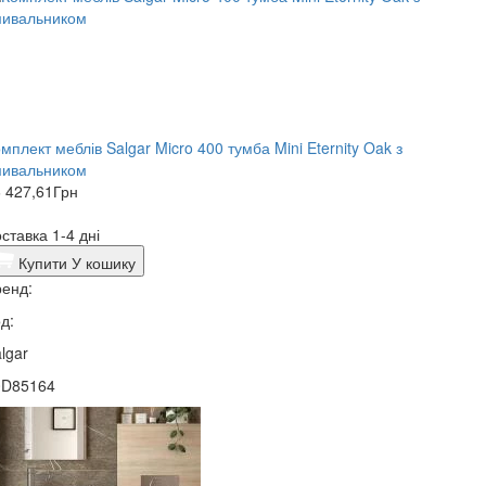
мплект меблів Salgar Micro 400 тумба Mini Eternity Oak з
мивальником
 427,61
Грн
ставка 1-4 дні
Купити
У кошику
енд:
д:
lgar
0D85164