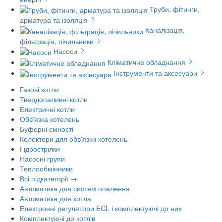
Труби, фітинги,
арматура та ізоляція
Каналізація,
фільтрація, лічильники
Насоси
Кліматичне обладнання
Інструменти та аксесуари
Газові котли
Твердопаливні котли
Електричні котли
Обв'язка котелень
Буферні ємності
Колектори для обв'язки котелень
Гідрострілки
Насосні групи
Теплообмінники
Всі підкатегорії →
Автоматика для систем опалення
Автоматика для котла
Електронні регулятори ECL і комплектуючі до них
Комплектуючі до котлів