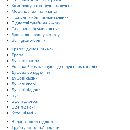
Комплектуючі до рушникосушок
Меблі для ванної кімнати
Підвісні тумби під умивальник
Підлогові тумби на ніжках
Стільниці під умивальник
Дзеркала в ванну кімнату
Всі підкатегорії →
Трапи і душові канали
Трапи
Душові канали
Решітки й комплектуючі для душових каналів
Душове обладнання
Душові кабіни
Душові двері
Душові піддони
Біде
Біде підлогові
Біде підвісні
Кухонні мийки
Водяна тепла підлога
Труби для теплої підлоги