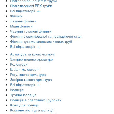
Поліпропіленові PP-R труби
Поліетиленові PEX труби
Всі підкатегорії →
Фітинги
Латунні фітинги
Мідні фітинги
Чавунні і сталеві фітинги
Фітинги з оцинкованої та нержавіючої сталі
Фітинги для металопластикових труб
Всі підкатегорії →
Арматура та комплектуючі
Запірна водяна арматура
Колектори
Шафи колекторні
Регулююча арматура
Запірна газова арматура
Всі підкатегорії →
Ізоляція
Трубна ізоляція
Ізоляція в пластинах і рулонах
Клей для ізоляції
Комплектуючі для ізоляції