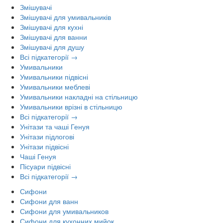
Змішувачі
Змішувачі для умивальників
Змішувачі для кухні
Змішувачі для ванни
Змішувачі для душу
Всі підкатегорії →
Умивальники
Умивальники підвісні
Умивальники меблеві
Умивальники накладні на стільницю
Умивальники врізні в стільницю
Всі підкатегорії →
Унітази та чаші Генуя
Унітази підлогові
Унітази підвісні
Чаші Генуя
Пісуари підвісні
Всі підкатегорії →
Сифони
Сифони для ванн
Сифони для умивальников
Сифони для кухонних мийок