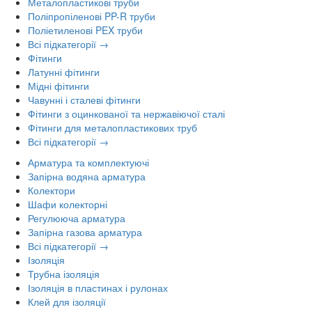
Металопластикові труби
Поліпропіленові PP-R труби
Поліетиленові PEX труби
Всі підкатегорії →
Фітинги
Латунні фітинги
Мідні фітинги
Чавунні і сталеві фітинги
Фітинги з оцинкованої та нержавіючої сталі
Фітинги для металопластикових труб
Всі підкатегорії →
Арматура та комплектуючі
Запірна водяна арматура
Колектори
Шафи колекторні
Регулююча арматура
Запірна газова арматура
Всі підкатегорії →
Ізоляція
Трубна ізоляція
Ізоляція в пластинах і рулонах
Клей для ізоляції