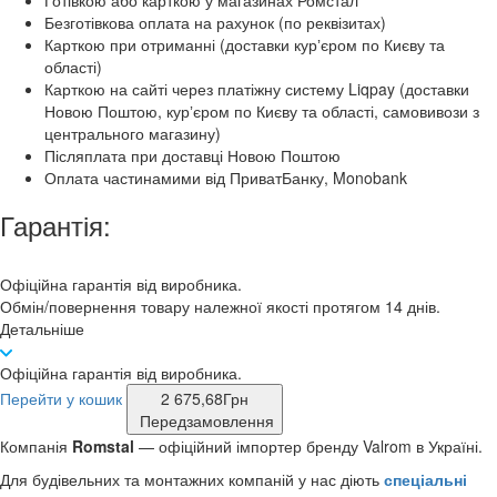
Готівкою або карткою у магазинах Ромстал
Безготівкова оплата на рахунок (по реквізитах)
Карткою при отриманні (доставки курʼєром по Києву та
області)
Карткою на сайті через платіжну систему Liqpay (доставки
Новою Поштою, курʼєром по Києву та області, самовивози з
центрального магазину)
Післяплата при доставці Новою Поштою
Оплата частинамими від ПриватБанку, Monobank
Гарантія:
Офіційна гарантія від виробника.
Обмін/повернення товару належної якості протягом 14 днів.
Детальніше
Офіційна гарантія від виробника.
Перейти у кошик
2 675,68
Грн
Передзамовлення
Компанія
Romstal
— офіційний імпортер бренду Valrom в Україні.
Для будівельних та монтажних компаній у нас діють
спеціальні