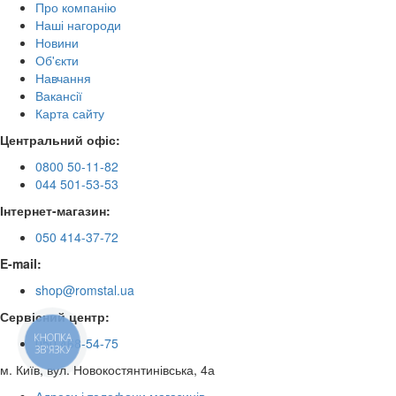
Про компанію
Наші нагороди
Новини
Об'єкти
Навчання
Вакансії
Карта сайту
Центральний офіс:
0800 50-11-82
044 501-53-53
Інтернет-магазин:
050 414-37-72
E-mail:
shop@romstal.ua
Сервісний центр:
КНОПКА
050 468-54-75
ЗВ'ЯЗКУ
м. Київ, вул. Новокостянтинівська, 4а