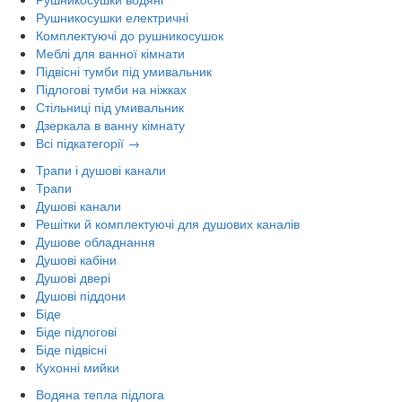
Рушникосушки електричні
Комплектуючі до рушникосушок
Меблі для ванної кімнати
Підвісні тумби під умивальник
Підлогові тумби на ніжках
Стільниці під умивальник
Дзеркала в ванну кімнату
Всі підкатегорії →
Трапи і душові канали
Трапи
Душові канали
Решітки й комплектуючі для душових каналів
Душове обладнання
Душові кабіни
Душові двері
Душові піддони
Біде
Біде підлогові
Біде підвісні
Кухонні мийки
Водяна тепла підлога