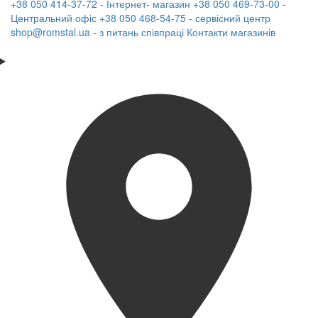
+38 050 414-37-72 - Інтернет- магазин
+38 050 469-73-00 -
Центральний офіс
+38 050 468-54-75 - сервісний центр
shop@romstal.ua - з питань співпраці
Контакти магазинів