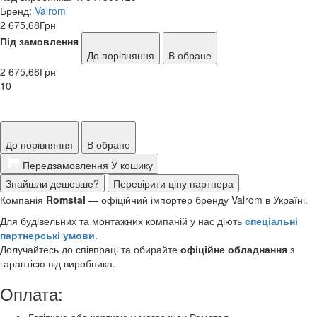
Бренд:
Valrom
2 675,68
Грн
Під замовлення
До порівняння
В обране
2 675,68
Грн
10
До порівняння
В обране
Передзамовлення
У кошику
Знайшли дешевше?
Перевірити ціну партнера
Компанія
Romstal
— офіційний імпортер бренду Valrom в Україні.
Для будівельних та монтажних компаній у нас діють
спеціальні
партнерські умови
.
Долучайтесь до співпраці та обирайте
офіційне обладнання
з
гарантією від виробника.
Оплата: