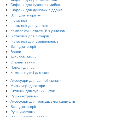
Сифони для кухонних мийок
Сифони для душових піддонів
Всі підкатегорії →
Інсталяції
Інсталяції для унітазів
Комплекти інсталяцій з унітазом
Інсталяції для пісуарів
Інсталяції для умивальників
Всі підкатегорії →
Ванни
Акрилові ванни
Сталеві ванни
Панелі для ванн
Комплектуючі для ванн
Аксесуари для ванної кімнати
Мильниці і дозатори
Склянки для зубних щіток
Рушникотримачі
Аксесуари для громадських санвузлів
Всі підкатегорії →
Рушникосушки
Рушникосушки водяні