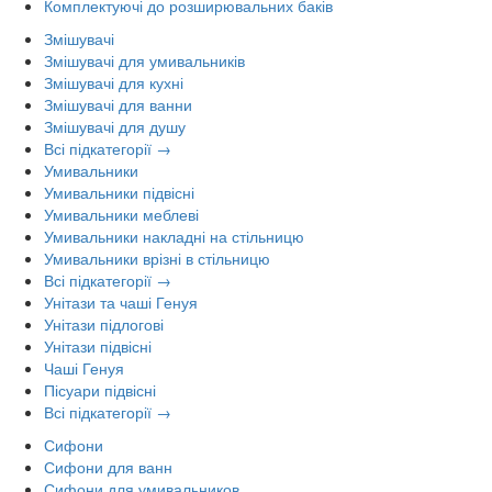
Комплектуючі до розширювальних баків
Змішувачі
Змішувачі для умивальників
Змішувачі для кухні
Змішувачі для ванни
Змішувачі для душу
Всі підкатегорії →
Умивальники
Умивальники підвісні
Умивальники меблеві
Умивальники накладні на стільницю
Умивальники врізні в стільницю
Всі підкатегорії →
Унітази та чаші Генуя
Унітази підлогові
Унітази підвісні
Чаші Генуя
Пісуари підвісні
Всі підкатегорії →
Сифони
Сифони для ванн
Сифони для умивальников