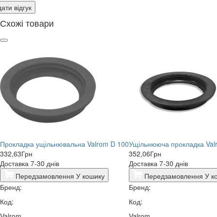
ати відгук
Схожі товари
Прокладка ущільнювальна Valrom D 100
Ущільнююча прокладка Valr
332,63
Грн
352,06
Грн
Доставка 7-30 днів
Доставка 7-30 днів
Передзамовлення
У кошику
Передзамовлення
У к
Бренд:
Бренд:
Код:
Код:
Valrom
Valrom