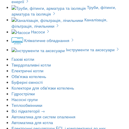
енергії
Труби, фітинги,
арматура та ізоляція
Каналізація,
фільтрація, лічильники
Насоси
Кліматичне обладнання
Інструменти та аксесуари
Газові котли
Твердопаливні котли
Електричні котли
Обв'язка котелень
Буферні ємності
Колектори для обв'язки котелень
Гідрострілки
Насосні групи
Теплообмінники
Всі підкатегорії →
Автоматика для систем опалення
Автоматика для котла
Електронні регулятори ECL і комплектуючі до них