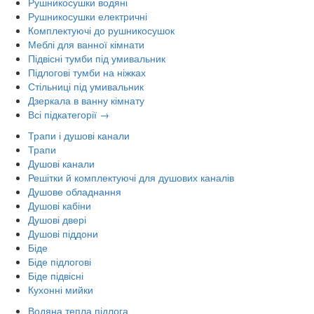
Рушникосушки водяні
Рушникосушки електричні
Комплектуючі до рушникосушок
Меблі для ванної кімнати
Підвісні тумби під умивальник
Підлогові тумби на ніжках
Стільниці під умивальник
Дзеркала в ванну кімнату
Всі підкатегорії →
Трапи і душові канали
Трапи
Душові канали
Решітки й комплектуючі для душових каналів
Душове обладнання
Душові кабіни
Душові двері
Душові піддони
Біде
Біде підлогові
Біде підвісні
Кухонні мийки
Водяна тепла підлога