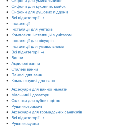
Сифони для умивальников
Сифони для кухонних мийок
Сифони для душових піддонів
Всі підкатегорії →
Інсталяції
Інсталяції для унітазів
Комплекти інсталяцій з унітазом
Інсталяції для пісуарів
Інсталяції для умивальників
Всі підкатегорії →
Ванни
Акрилові ванни
Сталеві ванни
Панелі для ванн
Комплектуючі для ванн
Аксесуари для ванної кімнати
Мильниці і дозатори
Склянки для зубних щіток
Рушникотримачі
Аксесуари для громадських санвузлів
Всі підкатегорії →
Рушникосушки