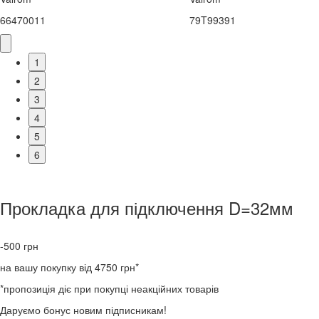
66470011
79T99391
1
2
3
4
5
6
Прокладка для підключення D=32мм
-500
грн
на вашу покупку від 4750 грн*
*пропозиція діє при покупці неакційних товарів
Даруємо бонус новим підписникам!