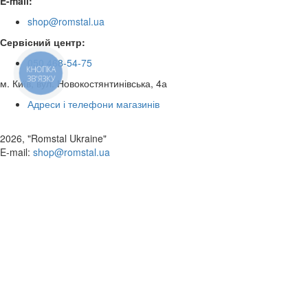
E-mail:
shop@romstal.ua
Сервісний центр:
050 468-54-75
КНОПКА
ЗВ'ЯЗКУ
м. Київ, вул. Новокостянтинівська, 4а
Адреси і телефони магазинів
2026, "Romstal Ukraine"
​E-mail:
shop@romstal.ua