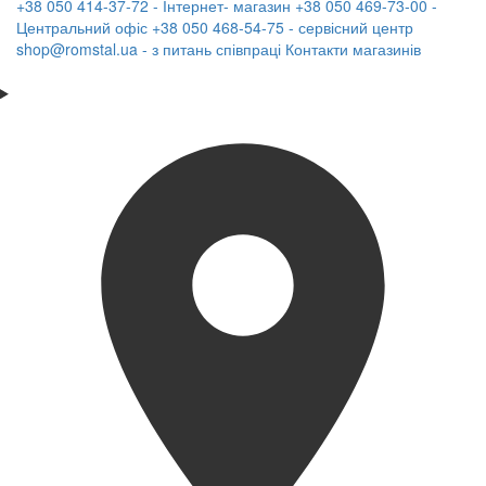
+38 050 414-37-72 - Інтернет- магазин
+38 050 469-73-00 -
Центральний офіс
+38 050 468-54-75 - сервісний центр
shop@romstal.ua - з питань співпраці
Контакти магазинів