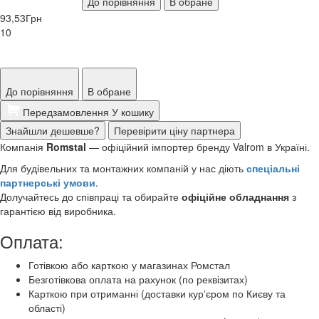
До порівняння
В обране
93,53
Грн
10
До порівняння
В обране
Передзамовлення
У кошику
Знайшли дешевше?
Перевірити ціну партнера
Компанія
Romstal
— офіційний імпортер бренду Valrom в Україні.
Для будівельних та монтажних компаній у нас діють
спеціальні
партнерські умови
.
Долучайтесь до співпраці та обирайте
офіційне обладнання
з
гарантією від виробника.
Оплата:
Готівкою або карткою у магазинах Ромстал
Безготівкова оплата на рахунок (по реквізитах)
Карткою при отриманні (доставки курʼєром по Києву та
області)