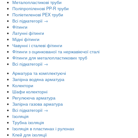
Металопластикові труби
Поліпропіленові PP-R труби
Поліетиленові PEX труби
Всі підкатегорії →
Фітинги
Латунні фітинги
Мідні фітинги
Чавунні і сталеві фітинги
Фітинги з оцинкованої та нержавіючої сталі
Фітинги для металопластикових труб
Всі підкатегорії →
Арматура та комплектуючі
Запірна водяна арматура
Колектори
Шафи колекторні
Регулююча арматура
Запірна газова арматура
Всі підкатегорії →
Ізоляція
Трубна ізоляція
Ізоляція в пластинах і рулонах
Клей для ізоляції