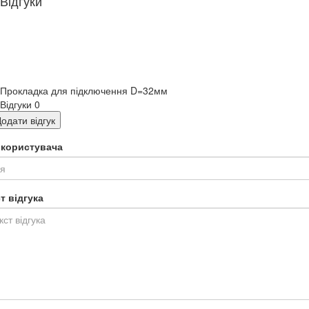
Відгуки
Прокладка для підключення D=32мм
Відгуки
0
одати відгук
я користувача
т відгука