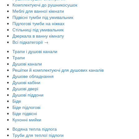
Комплектуючі до рушникосушок
Меблі для ванної кімнати
Підвісні тумби під умивальник
Підлогові тумби на ніжках
Стільниці під умивальник
Дзеркала в ванну кімнату
Всі підкатегорії →
Трапи і душові канали
Трапи
Душові канали
Решітки й комплектуючі для душових каналів
Душове обладнання
Душові кабіни
Душові двері
Душові піддони
Біде
Біде підлогові
Біде підвісні
Кухонні мийки
Водяна тепла підлога
Труби для теплої підлоги