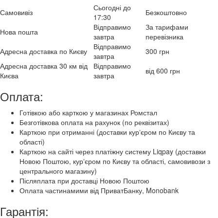
Сьогодні до
Самовивіз
Безкоштовно
17:30
Відправимо
За тарифами
Нова пошта
завтра
перевізника
Відправимо
Адресна доставка по Києву
300 грн
завтра
Адресна доставка 30 км від
Відправимо
від 600 грн
Києва
завтра
Оплата:
Готівкою або карткою у магазинах Ромстал
Безготівкова оплата на рахунок (по реквізитах)
Карткою при отриманні (доставки курʼєром по Києву та
області)
Карткою на сайті через платіжну систему Liqpay (доставки
Новою Поштою, курʼєром по Києву та області, самовивози з
центрального магазину)
Післяплата при доставці Новою Поштою
Оплата частинамими від ПриватБанку, Monobank
Гарантія: