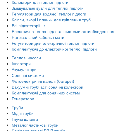
Колектори для теплої підлоги
Змішувальні вузли для теплої підлоги
Регулятори для водяної теплої підлоги
Кліпси, якорі і планки для кріплення труб
Всі підкатегорії →
Електрична тепла підлога і системи антиобледеніння
Нагрівальний кабель і мати
Регулятори для електричної теплої підлоги
Комплектуючі до електричної теплої підлоги
Теплові насоси
Інвертори
Акумулятори
Сонячні системи
Фотоелектричні панелі (батареї)
Вакуумні трубчасті сонячні колектори
Комплектуючі для сонячних систем
Генератори
Труби
Мідні труби
Гнучкі шланги
Металопластикові труби
Поліпропіленові PP-R труби