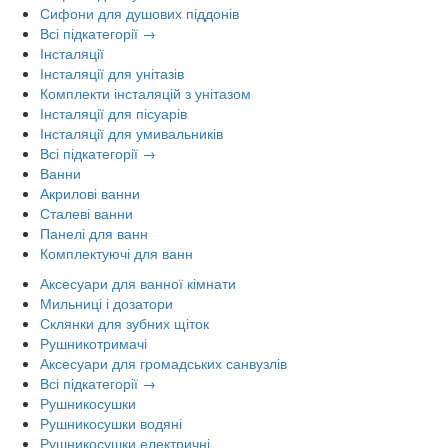
Сифони для душових піддонів
Всі підкатегорії →
Інсталяції
Інсталяції для унітазів
Комплекти інсталяцій з унітазом
Інсталяції для пісуарів
Інсталяції для умивальників
Всі підкатегорії →
Ванни
Акрилові ванни
Сталеві ванни
Панелі для ванн
Комплектуючі для ванн
Аксесуари для ванної кімнати
Мильниці і дозатори
Склянки для зубних щіток
Рушникотримачі
Аксесуари для громадських санвузлів
Всі підкатегорії →
Рушникосушки
Рушникосушки водяні
Рушникосушки електричні