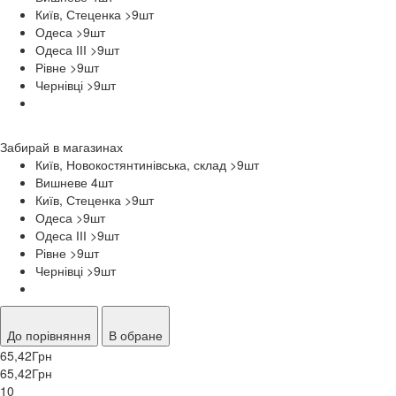
Київ, Стеценка >9
шт
Одеса >9
шт
Одеса ІІІ >9
шт
Рівне >9
шт
Чернівці >9
шт
Забирай в
магазинах
Київ, Новокостянтинівська, склад >9
шт
Вишневе 4
шт
Київ, Стеценка >9
шт
Одеса >9
шт
Одеса ІІІ >9
шт
Рівне >9
шт
Чернівці >9
шт
До порівняння
В обране
65,42
Грн
65,42
Грн
10