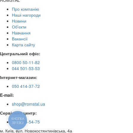
Про компанію
Наші нагороди
Новини
Об'єкти
Навчання
Вакансії
Карта сайту
Центральний офіс:
0800 50-11-82
044 501-53-53
Інтернет-магазин:
050 414-37-72
E-mail:
shop@romstal.ua
Сервісний центр:
КНОПКА
050 468-54-75
ЗВ'ЯЗКУ
м. Київ, вул. Новокостянтинівська, 4а