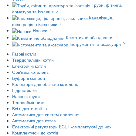
Труби, фітинги,
арматура та ізоляція
Каналізація,
фільтрація, лічильники
Насоси
Кліматичне обладнання
Інструменти та аксесуари
Газові котли
Твердопаливні котли
Електричні котли
Обв'язка котелень
Буферні ємності
Колектори для обв'язки котелень
Гідрострілки
Насосні групи
Теплообмінники
Всі підкатегорії →
Автоматика для систем опалення
Автоматика для котла
Електронні регулятори ECL і комплектуючі до них
Комплектуючі до котлів