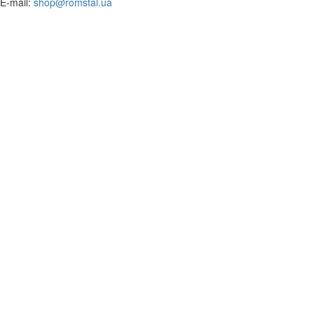
​E-mail:
shop@romstal.ua