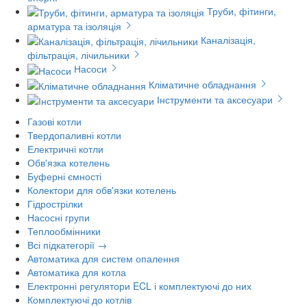
Труби, фітинги,
арматура та ізоляція
Каналізація,
фільтрація, лічильники
Насоси
Кліматичне обладнання
Інструменти та аксесуари
Газові котли
Твердопаливні котли
Електричні котли
Обв'язка котелень
Буферні ємності
Колектори для обв'язки котелень
Гідрострілки
Насосні групи
Теплообмінники
Всі підкатегорії →
Автоматика для систем опалення
Автоматика для котла
Електронні регулятори ECL і комплектуючі до них
Комплектуючі до котлів