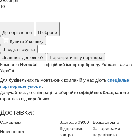
10
До порівняння
В обране
Купити
У кошику
Швидка покупка
Знайшли дешевше?
Перевірити ціну партнера
Компанія
Romstal
— офіційний імпортер бренду Yuhuan Taize в
Україні.
Для будівельних та монтажних компаній у нас діють
спеціальні
партнерські умови
.
Долучайтесь до співпраці та обирайте
офіційне обладнання
з
гарантією від виробника.
Доставка:
Самовивіз
Завтра з 09:00
Безкоштовно
Відправимо
За тарифами
Нова пошта
завтра
перевізника