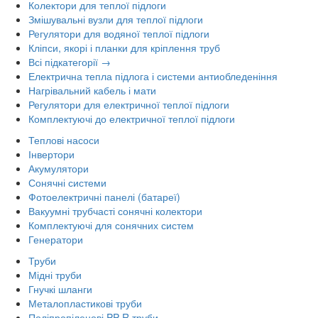
Колектори для теплої підлоги
Змішувальні вузли для теплої підлоги
Регулятори для водяної теплої підлоги
Кліпси, якорі і планки для кріплення труб
Всі підкатегорії →
Електрична тепла підлога і системи антиобледеніння
Нагрівальний кабель і мати
Регулятори для електричної теплої підлоги
Комплектуючі до електричної теплої підлоги
Теплові насоси
Інвертори
Акумулятори
Сонячні системи
Фотоелектричні панелі (батареї)
Вакуумні трубчасті сонячні колектори
Комплектуючі для сонячних систем
Генератори
Труби
Мідні труби
Гнучкі шланги
Металопластикові труби
Поліпропіленові PP-R труби