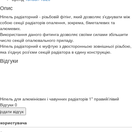
Опис
Ніпель радіаторний - різьбовій фітінг, який дозволяє з'єднувати між
собою секції радіаторів опалення, зокрема, біметалевих та
алюмевих.
Використання даного фитинга дозволяє своїми силами збільшити
число секцій опалювального приладу.
Ніпель радіаторний є муфтую з двосторонньою зовнішньої різьбою,
яка з'єднує роз'єми секцій радіатора в єдину конструкцію.
Відгуки
Ніпель для алюмінієвих і чавунних радіаторів 1" правий/лівий
Відгуки
0
одати відгук
я користувача