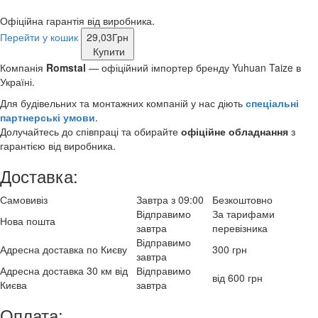
Офіційна гарантія від виробника.
Перейти у кошик
29,03
Грн
Купити
Компанія
Romstal
— офіційний імпортер бренду Yuhuan Taize в
Україні.
Для будівельних та монтажних компаній у нас діють
спеціальні
партнерські умови
.
Долучайтесь до співпраці та обирайте
офіційне обладнання
з
гарантією від виробника.
Доставка:
Самовивіз
Завтра з 09:00
Безкоштовно
Відправимо
За тарифами
Нова пошта
завтра
перевізника
Відправимо
Адресна доставка по Києву
300 грн
завтра
Адресна доставка 30 км від
Відправимо
від 600 грн
Києва
завтра
Оплата: