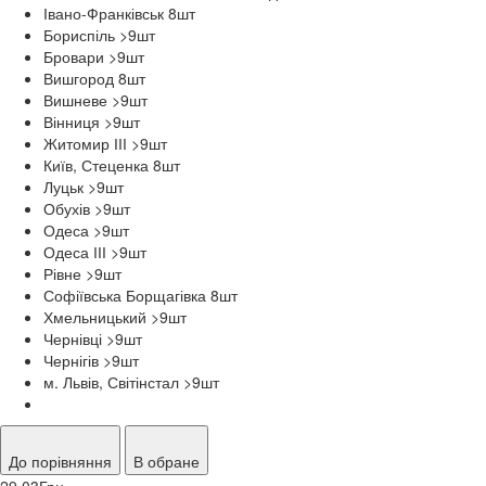
Івано-Франківськ 8
шт
Бориспіль >9
шт
Бровари >9
шт
Вишгород 8
шт
Вишневе >9
шт
Вінниця >9
шт
Житомир ІІІ >9
шт
Київ, Стеценка 8
шт
Луцьк >9
шт
Обухів >9
шт
Одеса >9
шт
Одеса ІІІ >9
шт
Рівне >9
шт
Софіївська Борщагівка 8
шт
Хмельницький >9
шт
Чернівці >9
шт
Чернігів >9
шт
м. Львів, Світінстал >9
шт
До порівняння
В обране
29,03
Грн