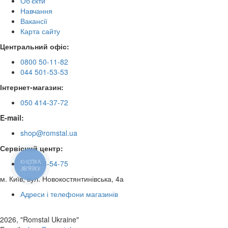
Об'єкти
Навчання
Вакансії
Карта сайту
Центральний офіс:
0800 50-11-82
044 501-53-53
Інтернет-магазин:
050 414-37-72
E-mail:
shop@romstal.ua
Сервісний центр:
КНОПКА
050 468-54-75
ЗВ'ЯЗКУ
м. Київ, вул. Новокостянтинівська, 4а
Адреси і телефони магазинів
2026, "Romstal Ukraine"