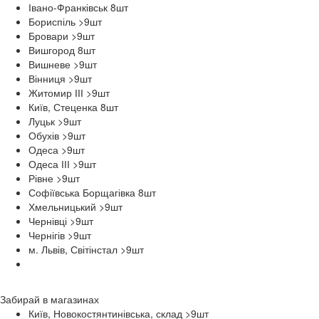
Івано-Франківськ 8
шт
Бориспіль >9
шт
Бровари >9
шт
Вишгород 8
шт
Вишневе >9
шт
Вінниця >9
шт
Житомир ІІІ >9
шт
Київ, Стеценка 8
шт
Луцьк >9
шт
Обухів >9
шт
Одеса >9
шт
Одеса ІІІ >9
шт
Рівне >9
шт
Софіївська Борщагівка 8
шт
Хмельницький >9
шт
Чернівці >9
шт
Чернігів >9
шт
м. Львів, Світінстал >9
шт
Забирай в
магазинах
Київ, Новокостянтинівська, склад >9
шт