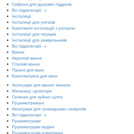
Сифони для душових піддонів
Всі підкатегорії →
Інсталяції
Інсталяції для унітазів
Комплекти інсталяцій з унітазом
Інсталяції для пісуарів
Інсталяції для умивальників
Всі підкатегорії →
Ванни
Акрилові ванни
Сталеві ванни
Панелі для ванн
Комплектуючі для ванн
Аксесуари для ванної кімнати
Мильниці і дозатори
Склянки для зубних щіток
Рушникотримачі
Аксесуари для громадських санвузлів
Всі підкатегорії →
Рушникосушки
Рушникосушки водяні
Рушникосушки електричні