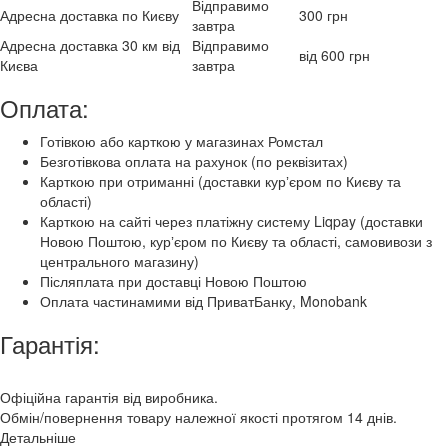
Відправимо
Адресна доставка по Києву
300 грн
завтра
Адресна доставка 30 км від
Відправимо
від 600 грн
Києва
завтра
Оплата:
Готівкою або карткою у магазинах Ромстал
Безготівкова оплата на рахунок (по реквізитах)
Карткою при отриманні (доставки курʼєром по Києву та
області)
Карткою на сайті через платіжну систему Liqpay (доставки
Новою Поштою, курʼєром по Києву та області, самовивози з
центрального магазину)
Післяплата при доставці Новою Поштою
Оплата частинамими від ПриватБанку, Monobank
Гарантія:
Офіційна гарантія від виробника.
Обмін/повернення товару належної якості протягом 14 днів.
Детальніше