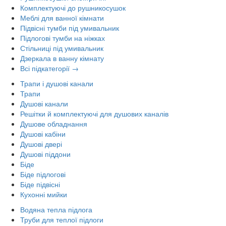
Комплектуючі до рушникосушок
Меблі для ванної кімнати
Підвісні тумби під умивальник
Підлогові тумби на ніжках
Стільниці під умивальник
Дзеркала в ванну кімнату
Всі підкатегорії →
Трапи і душові канали
Трапи
Душові канали
Решітки й комплектуючі для душових каналів
Душове обладнання
Душові кабіни
Душові двері
Душові піддони
Біде
Біде підлогові
Біде підвісні
Кухонні мийки
Водяна тепла підлога
Труби для теплої підлоги