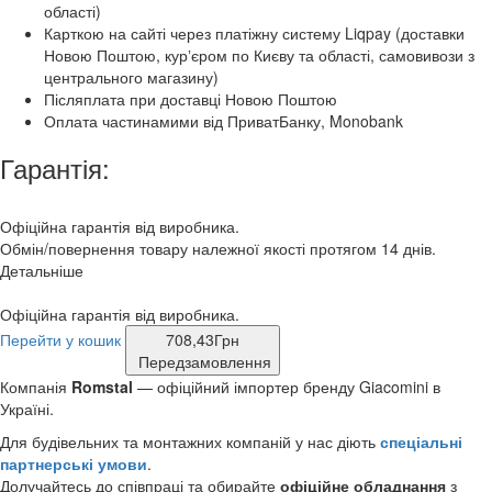
області)
Карткою на сайті через платіжну систему Liqpay (доставки
Новою Поштою, курʼєром по Києву та області, самовивози з
центрального магазину)
Післяплата при доставці Новою Поштою
Оплата частинамими від ПриватБанку, Monobank
Гарантія:
Офіційна гарантія від виробника.
Обмін/повернення товару належної якості протягом 14 днів.
Детальніше
Офіційна гарантія від виробника.
Перейти у кошик
708,43
Грн
Передзамовлення
Компанія
Romstal
— офіційний імпортер бренду Giacomini в
Україні.
Для будівельних та монтажних компаній у нас діють
спеціальні
партнерські умови
.
Долучайтесь до співпраці та обирайте
офіційне обладнання
з