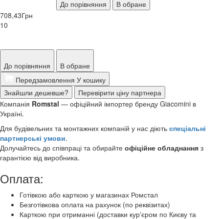
До порівняння
В обране
708,43
Грн
10
До порівняння
В обране
Передзамовлення
У кошику
Знайшли дешевше?
Перевірити ціну партнера
Компанія
Romstal
— офіційний імпортер бренду Giacomini в
Україні.
Для будівельних та монтажних компаній у нас діють
спеціальні
партнерські умови
.
Долучайтесь до співпраці та обирайте
офіційне обладнання
з
гарантією від виробника.
Оплата:
Готівкою або карткою у магазинах Ромстал
Безготівкова оплата на рахунок (по реквізитах)
Карткою при отриманні (доставки курʼєром по Києву та