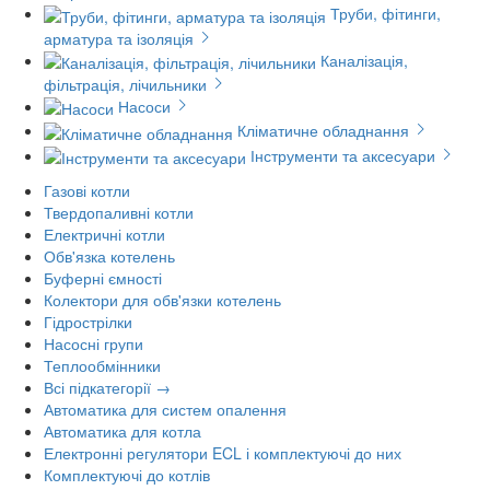
Труби, фітинги,
арматура та ізоляція
Каналізація,
фільтрація, лічильники
Насоси
Кліматичне обладнання
Інструменти та аксесуари
Газові котли
Твердопаливні котли
Електричні котли
Обв'язка котелень
Буферні ємності
Колектори для обв'язки котелень
Гідрострілки
Насосні групи
Теплообмінники
Всі підкатегорії →
Автоматика для систем опалення
Автоматика для котла
Електронні регулятори ECL і комплектуючі до них
Комплектуючі до котлів