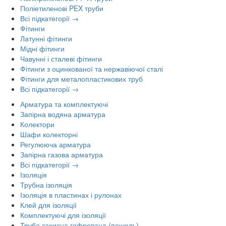
Поліетиленові PEX труби
Всі підкатегорії →
Фітинги
Латунні фітинги
Мідні фітинги
Чавунні і сталеві фітинги
Фітинги з оцинкованої та нержавіючої сталі
Фітинги для металопластикових труб
Всі підкатегорії →
Арматура та комплектуючі
Запірна водяна арматура
Колектори
Шафи колекторні
Регулююча арматура
Запірна газова арматура
Всі підкатегорії →
Ізоляція
Трубна ізоляція
Ізоляція в пластинах і рулонах
Клей для ізоляції
Комплектуючі для ізоляції
Труба захисна гофрована (пешель)