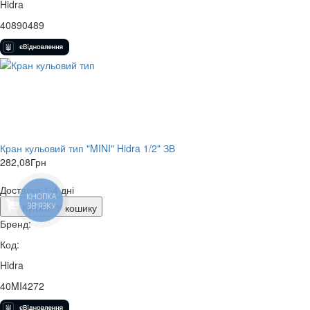
Hidra
40890489
Кран кульовий тип "MINI" Hidra 1/2" ЗВ
282,08
Грн
Доставка 1-4 дні
КНОПКА
Купити
У кошику
ЗВ'ЯЗКУ
Бренд:
Код:
Hidra
40MI4272