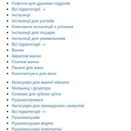
Сифони для душових піддонів
Всі підкатегорії →
Інсталяції
Інсталяції для унітазів
Комплекти інсталяцій з унітазом
Інсталяції для пісуарів
Інсталяції для умивальників
Всі підкатегорії →
Ванни
Акрилові ванни
Сталеві ванни
Панелі для ванн
Комплектуючі для ванн
Аксесуари для ванної кімнати
Мильниці і дозатори
Склянки для зубних щіток
Рушникотримачі
Аксесуари для громадських санвузлів
Всі підкатегорії →
Рушникосушки
Рушникосушки водяні
Рушникосушки електричні