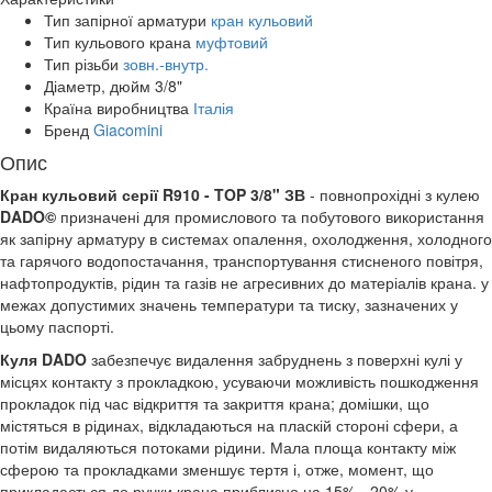
Тип запірної арматури
кран кульовий
Тип кульового крана
муфтовий
Тип різьби
зовн.-внутр.
Діаметр, дюйм
3/8"
Країна виробництва
Італія
Бренд
Giacomini
Опис
Кран кульовий серії R910 - TOP 3/8" ЗВ
- повнопрохідні з кулею
DADO©
призначені для промислового та побутового використання
як запірну арматуру в системах опалення, охолодження, холодного
та гарячого водопостачання, транспортування стисненого повітря,
нафтопродуктів, рідин та газів не агресивних до матеріалів крана. у
межах допустимих значень температури та тиску, зазначених у
цьому паспорті.
Куля DADO
забезпечує видалення забруднень з поверхні кулі у
місцях контакту з прокладкою, усуваючи можливість пошкодження
прокладок під час відкриття та закриття крана; домішки, що
містяться в рідинах, відкладаються на пласкій стороні сфери, а
потім видаляються потоками рідини. Мала площа контакту між
сферою та прокладками зменшує тертя і, отже, момент, що
прикладається до ручки крана приблизно на 15% - 20% у