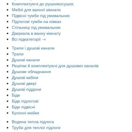
Комплектуючі до рушникосушок
Меблі для ванної кімнати
Підвісні тумби під умивальник
Підлогові тумби на ніжках
Стільниці під умивальник
Дзеркала в ванну кімнату
Всі підкатегорії →
Трапи і душові канали
Трапи
Душові канали
Решітки й комплектуючі для душових каналів
Душове обладнання
Душові кабіни
Душові двері
Душові піддони
Біде
Біде підлогові
Біде підвісні
Кухонні мийки
Водяна тепла підлога
Труби для теплої підлоги