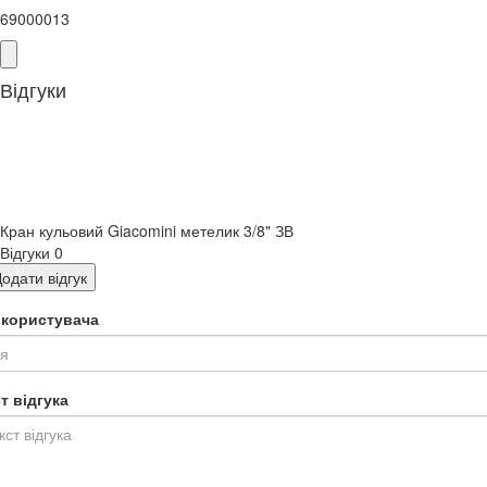
69000013
Відгуки
Кран кульовий Giacomini метелик 3/8" ЗВ
Відгуки
0
одати відгук
я користувача
т відгука