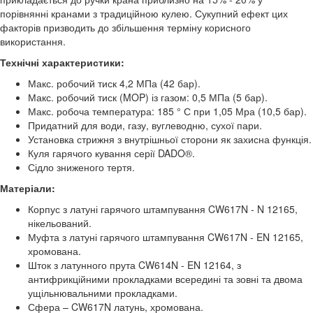
порівнянні кранами з традиційною кулею. Сукупний ефект цих
факторів призводить до збільшення терміну корисного
використання.
Технічні характеристики:
Макс. робочий тиск 4,2 МПа (42 бар).
Макс. робочий тиск (MOP) із газом: 0,5 МПа (5 бар).
Макс. робоча температура: 185 ° С при 1,05 Мра (10,5 бар).
Придатний для води, газу, вуглеводню, сухої пари.
Установка стрижня з внутрішньої сторони як захисна функція.
Куля гарячого кування серії DADO®.
Сідло зниженого тертя.
Матеріали:
Корпус з латуні гарячого штампування CW617N - N 12165,
нікельований.
Муфта з латуні гарячого штампування CW617N - EN 12165,
хромована.
Шток з латунного прута CW614N - EN 12164, з
антифрикційними прокладками всередині та зовні та двома
ущільнювальними прокладками.
Сфера – CW617N латунь, хромована.