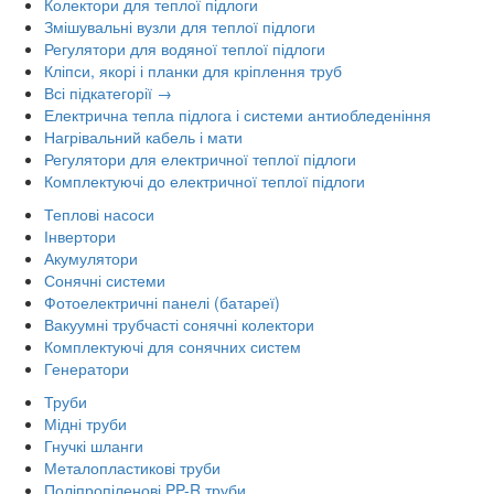
Колектори для теплої підлоги
Змішувальні вузли для теплої підлоги
Регулятори для водяної теплої підлоги
Кліпси, якорі і планки для кріплення труб
Всі підкатегорії →
Електрична тепла підлога і системи антиобледеніння
Нагрівальний кабель і мати
Регулятори для електричної теплої підлоги
Комплектуючі до електричної теплої підлоги
Теплові насоси
Інвертори
Акумулятори
Сонячні системи
Фотоелектричні панелі (батареї)
Вакуумні трубчасті сонячні колектори
Комплектуючі для сонячних систем
Генератори
Труби
Мідні труби
Гнучкі шланги
Металопластикові труби
Поліпропіленові PP-R труби