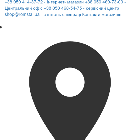
+38 050 414-37-72 - Інтернет- магазин
+38 050 469-73-00 -
Центральний офіс
+38 050 468-54-75 - сервісний центр
shop@romstal.ua - з питань співпраці
Контакти магазинів