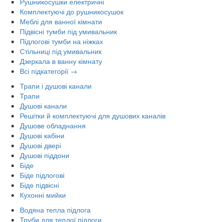
Рушникосушки електричні
Комплектуючі до рушникосушок
Меблі для ванної кімнати
Підвісні тумби під умивальник
Підлогові тумби на ніжках
Стільниці під умивальник
Дзеркала в ванну кімнату
Всі підкатегорії →
Трапи і душові канали
Трапи
Душові канали
Решітки й комплектуючі для душових каналів
Душове обладнання
Душові кабіни
Душові двері
Душові піддони
Біде
Біде підлогові
Біде підвісні
Кухонні мийки
Водяна тепла підлога
Труби для теплої підлоги