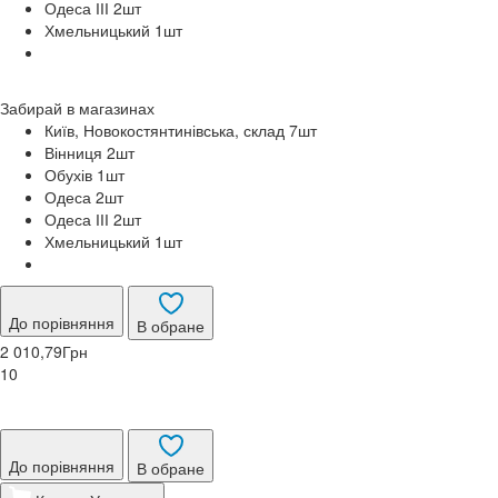
Одеса ІІІ 2
шт
Хмельницький 1
шт
Забирай в
магазинах
Київ, Новокостянтинівська, склад 7
шт
Вінниця 2
шт
Обухів 1
шт
Одеса 2
шт
Одеса ІІІ 2
шт
Хмельницький 1
шт
До порівняння
В обране
2 010,79
Грн
10
До порівняння
В обране