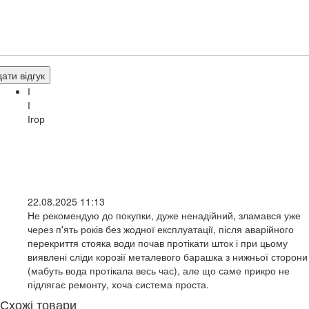
ати відгук
І
І
Ігор
22.08.2025 11:13
Не рекомендую до покупки, дуже ненадійний, зламався уже
через п'ять років без жодної експлуатації, після аварійного
перекриття стояка води почав протікати шток і при цьому
виявлені сліди корозії металевого барашка з нижньої сторони
(мабуть вода протікала весь час), але що саме прикро не
підлягає ремонту, хоча система проста.
Схожі товари