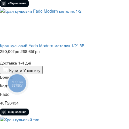
Кран кульовий Fado Modern метелик 1/2" ЗВ
290,00
Грн
268,65
Грн
Доставка 1-4 дні
Купити
У кошику
Бренд:
КНОПКА
Код:
ЗВ'ЯЗКУ
Fado
40F26434