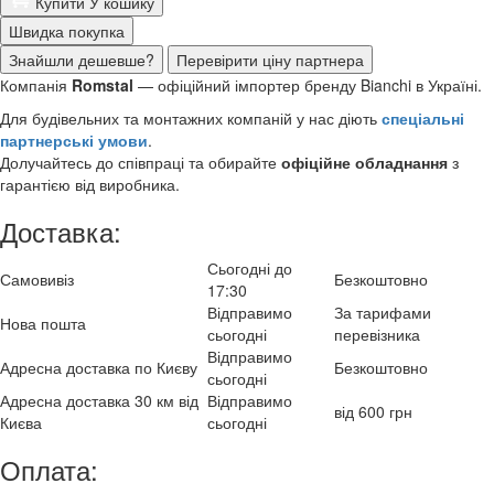
Купити
У кошику
Швидка покупка
Знайшли дешевше?
Перевірити ціну партнера
Компанія
Romstal
— офіційний імпортер бренду Bianchi в Україні.
Для будівельних та монтажних компаній у нас діють
спеціальні
партнерські умови
.
Долучайтесь до співпраці та обирайте
офіційне обладнання
з
гарантією від виробника.
Доставка:
Сьогодні до
Самовивіз
Безкоштовно
17:30
Відправимо
За тарифами
Нова пошта
сьогодні
перевізника
Відправимо
Адресна доставка по Києву
Безкоштовно
сьогодні
Адресна доставка 30 км від
Відправимо
від 600 грн
Києва
сьогодні
Оплата: