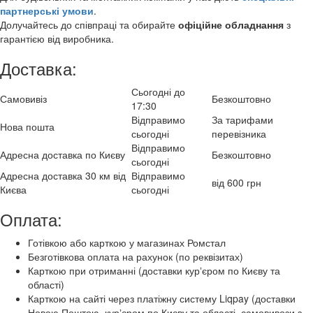
партнерські умови
.
Долучайтесь до співпраці та обирайте
офіційне обладнання
з
гарантією від виробника.
Доставка:
Сьогодні до
Самовивіз
Безкоштовно
17:30
Відправимо
За тарифами
Нова пошта
сьогодні
перевізника
Відправимо
Адресна доставка по Києву
Безкоштовно
сьогодні
Адресна доставка 30 км від
Відправимо
від 600 грн
Києва
сьогодні
Оплата:
Готівкою або карткою у магазинах Ромстал
Безготівкова оплата на рахунок (по реквізитах)
Карткою при отриманні (доставки курʼєром по Києву та
області)
Карткою на сайті через платіжну систему Liqpay (доставки
Новою Поштою, курʼєром по Києву та області, самовивози з