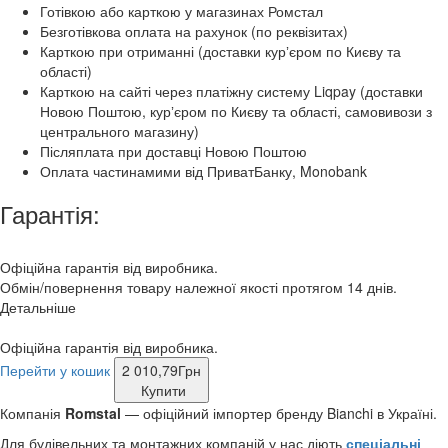
Готівкою або карткою у магазинах Ромстал
Безготівкова оплата на рахунок (по реквізитах)
Карткою при отриманні (доставки курʼєром по Києву та
області)
Карткою на сайті через платіжну систему Liqpay (доставки
Новою Поштою, курʼєром по Києву та області, самовивози з
центрального магазину)
Післяплата при доставці Новою Поштою
Оплата частинамими від ПриватБанку, Monobank
Гарантія:
Офіційна гарантія від виробника.
Обмін/повернення товару належної якості протягом 14 днів.
Детальніше
Офіційна гарантія від виробника.
Перейти у кошик
2 010,79
Грн
Купити
Компанія
Romstal
— офіційний імпортер бренду Bianchi в Україні.
Для будівельних та монтажних компаній у нас діють
спеціальні