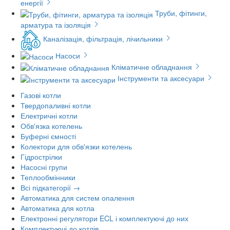
енергії
Труби, фітинги,
арматура та ізоляція
Каналізація, фільтрація, лічильники
Насоси
Кліматичне обладнання
Інструменти та аксесуари
Газові котли
Твердопаливні котли
Електричні котли
Обв'язка котелень
Буферні ємності
Колектори для обв'язки котелень
Гідрострілки
Насосні групи
Теплообмінники
Всі підкатегорії →
Автоматика для систем опалення
Автоматика для котла
Електронні регулятори ECL і комплектуючі до них
Комплектуючі до котлів