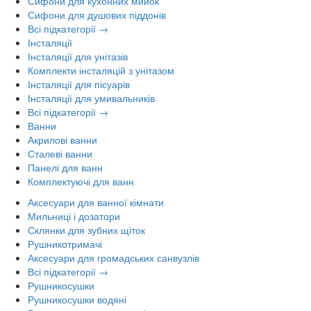
Сифони для кухонних мийок
Сифони для душових піддонів
Всі підкатегорії →
Інсталяції
Інсталяції для унітазів
Комплекти інсталяцій з унітазом
Інсталяції для пісуарів
Інсталяції для умивальників
Всі підкатегорії →
Ванни
Акрилові ванни
Сталеві ванни
Панелі для ванн
Комплектуючі для ванн
Аксесуари для ванної кімнати
Мильниці і дозатори
Склянки для зубних щіток
Рушникотримачі
Аксесуари для громадських санвузлів
Всі підкатегорії →
Рушникосушки
Рушникосушки водяні