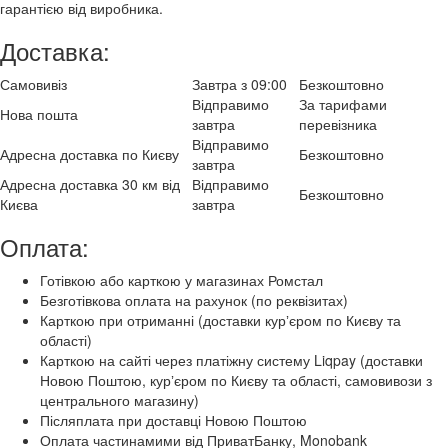
гарантією від виробника.
Доставка:
Самовивіз
Завтра з 09:00
Безкоштовно
Відправимо
За тарифами
Нова пошта
завтра
перевізника
Відправимо
Адресна доставка по Києву
Безкоштовно
завтра
Адресна доставка 30 км від
Відправимо
Безкоштовно
Києва
завтра
Оплата:
Готівкою або карткою у магазинах Ромстал
Безготівкова оплата на рахунок (по реквізитах)
Карткою при отриманні (доставки курʼєром по Києву та
області)
Карткою на сайті через платіжну систему Liqpay (доставки
Новою Поштою, курʼєром по Києву та області, самовивози з
центрального магазину)
Післяплата при доставці Новою Поштою
Оплата частинамими від ПриватБанку, Monobank