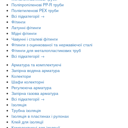
Поліпропіленові PP-R труби
Поліетиленові PEX труби
Всі підкатегорії →
Фітинги
Латунні фітинги
Мідні фітинги
Чавунні і сталеві фітинги
Фітинги з оцинкованої та нержавіючої сталі
Фітинги для металопластикових труб
Всі підкатегорії →
Арматура та комплектуючі
Запірна водяна арматура
Колектори
Шафи колекторні
Регулююча арматура
Запірна газова арматура
Всі підкатегорії →
Ізоляція
Трубна ізоляція
Ізоляція в пластинах і рулонах
Клей для ізоляції
Комплектуючі для ізоляції