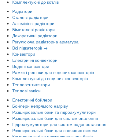
Комплектуючі до котлів
Радіатори
Сталеві радіатори
Алюмінієві радіатори
Біметалеві радіатори
Декоративні радіатори
Регулююча радіаторна арматура
Всі підкатегорії →
Конвектори
Електричні конвектори
Водяні конвектори
Рамки і решітки для водяних конвекторів
Комплектуючі до водяних конвекторів
Тепловентилятори
Теплові завіси
Електричні бойлери
Бойлери непрямого нагріву
Розширювальні баки та гідроакумулятори
Розширювальні баки для систем опалення
Гідроакумулятори для систем водопостачання
Розширювальні баки для сонячних систем
Комплектуючі до розширювальних баків