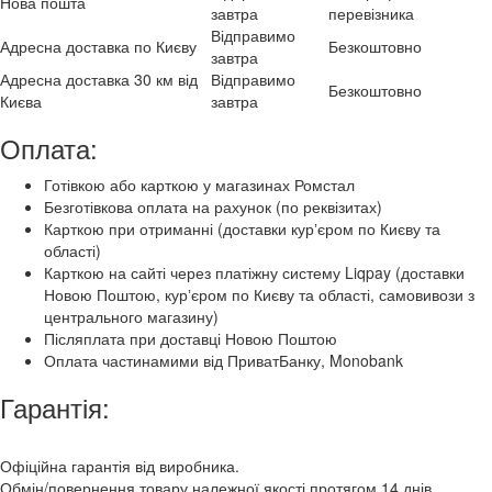
Нова пошта
завтра
перевізника
Відправимо
Адресна доставка по Києву
Безкоштовно
завтра
Адресна доставка 30 км від
Відправимо
Безкоштовно
Києва
завтра
Оплата:
Готівкою або карткою у магазинах Ромстал
Безготівкова оплата на рахунок (по реквізитах)
Карткою при отриманні (доставки курʼєром по Києву та
області)
Карткою на сайті через платіжну систему Liqpay (доставки
Новою Поштою, курʼєром по Києву та області, самовивози з
центрального магазину)
Післяплата при доставці Новою Поштою
Оплата частинамими від ПриватБанку, Monobank
Гарантія:
Офіційна гарантія від виробника.
Обмін/повернення товару належної якості протягом 14 днів.