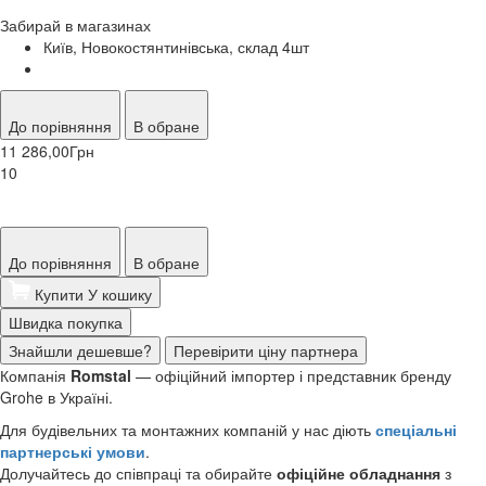
Забирай в
магазинах
Київ, Новокостянтинівська, склад 4
шт
До порівняння
В обране
11 286,00
Грн
10
До порівняння
В обране
Купити
У кошику
Швидка покупка
Знайшли дешевше?
Перевірити ціну партнера
Компанія
Romstal
— офіційний імпортер і представник бренду
Grohe в Україні.
Для будівельних та монтажних компаній у нас діють
спеціальні
партнерські умови
.
Долучайтесь до співпраці та обирайте
офіційне обладнання
з