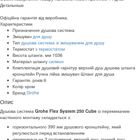
Детальніше
Офіційна гарантія від виробника.
Характеристики
Призначення
душова система
Змішувач
для душу
Тип
душова система зі змішувачем для душу
Термостат
з термостатом
Висота штанги, мм
1036
Матеріал шлангу
силікон
Комплектація
душовий гарнітур верхній душ душова штанга
кронштейн Ручна лійка змішувач Шланг для душа
Гарантія, років
6
Колір
хром
Бренд
Grohe
Опис
Душова система
Grohe Flex System 250 Cube
із перемекачем
настінного монтажу складається з:
горизонтального 390 мм душового кронштейну, який
регулюється перед встановленням
перемикача на 3 положення: верхній душ, ручний душ,