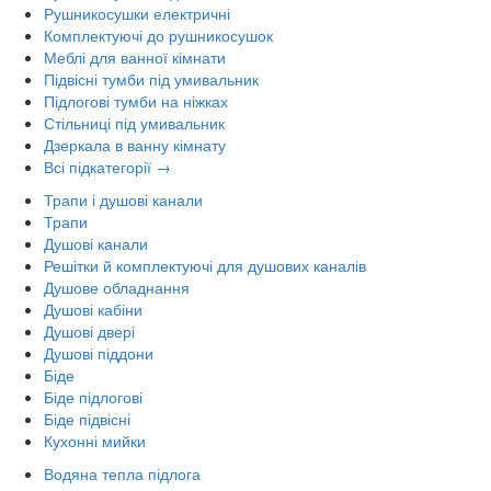
Рушникосушки електричні
Комплектуючі до рушникосушок
Меблі для ванної кімнати
Підвісні тумби під умивальник
Підлогові тумби на ніжках
Стільниці під умивальник
Дзеркала в ванну кімнату
Всі підкатегорії →
Трапи і душові канали
Трапи
Душові канали
Решітки й комплектуючі для душових каналів
Душове обладнання
Душові кабіни
Душові двері
Душові піддони
Біде
Біде підлогові
Біде підвісні
Кухонні мийки
Водяна тепла підлога