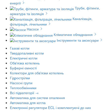
енергії
Труби, фітинги,
арматура та ізоляція
Каналізація,
фільтрація, лічильники
Насоси
Кліматичне обладнання
Інструменти та аксесуари
Газові котли
Твердопаливні котли
Електричні котли
Обв'язка котелень
Буферні ємності
Колектори для обв'язки котелень
Гідрострілки
Насосні групи
Теплообмінники
Всі підкатегорії →
Автоматика для систем опалення
Автоматика для котла
Електронні регулятори ECL і комплектуючі до них