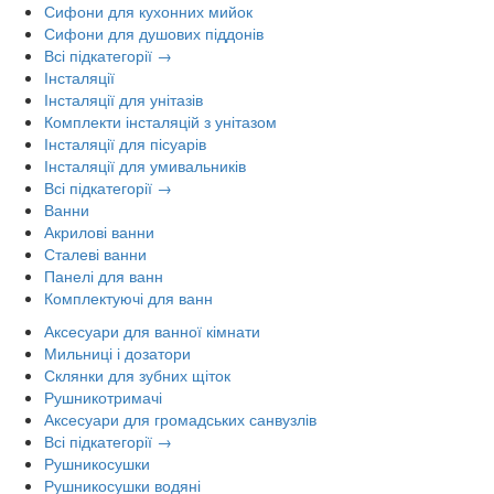
Сифони для кухонних мийок
Сифони для душових піддонів
Всі підкатегорії →
Інсталяції
Інсталяції для унітазів
Комплекти інсталяцій з унітазом
Інсталяції для пісуарів
Інсталяції для умивальників
Всі підкатегорії →
Ванни
Акрилові ванни
Сталеві ванни
Панелі для ванн
Комплектуючі для ванн
Аксесуари для ванної кімнати
Мильниці і дозатори
Склянки для зубних щіток
Рушникотримачі
Аксесуари для громадських санвузлів
Всі підкатегорії →
Рушникосушки
Рушникосушки водяні