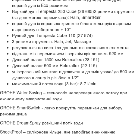
верхній душ із Eco режимом
Верхній душ Tempesta 250 Cube (26 685)2 режими струменю
(за допомогою перемикача): Rain, SmartRain
верхній душ із верхньою кришкою білого кольоруіз шаровим
шарніромкут обертання ± 10°
Ручний душ Tempesta Cube 110 (27 574)
3 режими струменю: Rain, Jet, Massage
регулюється по висоті за допомогою ковзаючого елемента
відстань між перемикачем і верхнім кріпленням: 920 мм
Душовий шланг 1500 мм Relexaflex (28 151)
Душовий шланг 500 мм Relexaflex (22 115)
універсальний монтаж: підключення до змішувача/ до 500 мм
душового шлангу із різьбою в 1/2"
максимальний поток води (3 bar): 8.7 l/min
GROHE Water Saving – технологія неперевершеного потоку при
економному використанні води
GROHE SmartSwitch - легко прокрутіть перемикач для вибору
режима душа
GROHE DreamSpray розкішний потік води
ShockProof – силіконове кільце, яке запобігає виникненню