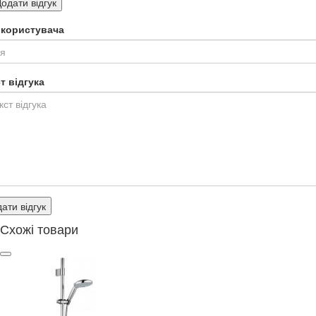
одати відгук
я користувача
т відгука
ати відгук
Схожі товари