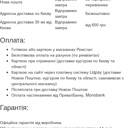
Нова пошта
завтра
перевізника
Відправимо
Адресна доставка по Києву
Безкоштовно
завтра
Адресна доставка 30 км від
Відправимо
від 600 грн
Києва
завтра
Оплата:
Готівкою або карткою у магазинах Ромстал
Безготівкова оплата на рахунок (по реквізитах)
Карткою при отриманні (доставки курʼєром по Києву та
області)
Карткою на сайті через платіжну систему Liqpay (доставки
Новою Поштою, курʼєром по Києву та області, самовивози з
центрального магазину)
Післяплата при доставці Новою Поштою
Оплата частинамими від ПриватБанку, Monobank
Гарантія:
Офіційна гарантія від виробника.
Обмін/повернення товару належної якості протягом 14 днів.