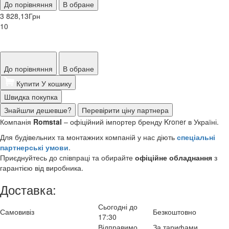
До порівняння
В обране
3 828,13
Грн
10
До порівняння
В обране
Купити
У кошику
Швидка покупка
Знайшли дешевше?
Перевірити ціну партнера
Компанія
Romstal
– офіційний імпортер бренду Kroner в Україні.
Для будівельних та монтажних компаній у нас діють
спеціальні
партнерські умови
.
Приєднуйтесь до співпраці та обирайте
офіційне обладнання
з
гарантією від виробника.
Доставка:
Сьогодні до
Самовивіз
Безкоштовно
17:30
Відправимо
За тарифами