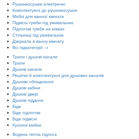
Рушникосушки електричні
Комплектуючі до рушникосушок
Меблі для ванної кімнати
Підвісні тумби під умивальник
Підлогові тумби на ніжках
Стільниці під умивальник
Дзеркала в ванну кімнату
Всі підкатегорії →
Трапи і душові канали
Трапи
Душові канали
Решітки й комплектуючі для душових каналів
Душове обладнання
Душові кабіни
Душові двері
Душові піддони
Біде
Біде підлогові
Біде підвісні
Кухонні мийки
Водяна тепла підлога