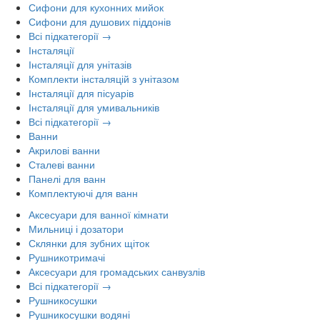
Сифони для кухонних мийок
Сифони для душових піддонів
Всі підкатегорії →
Інсталяції
Інсталяції для унітазів
Комплекти інсталяцій з унітазом
Інсталяції для пісуарів
Інсталяції для умивальників
Всі підкатегорії →
Ванни
Акрилові ванни
Сталеві ванни
Панелі для ванн
Комплектуючі для ванн
Аксесуари для ванної кімнати
Мильниці і дозатори
Склянки для зубних щіток
Рушникотримачі
Аксесуари для громадських санвузлів
Всі підкатегорії →
Рушникосушки
Рушникосушки водяні