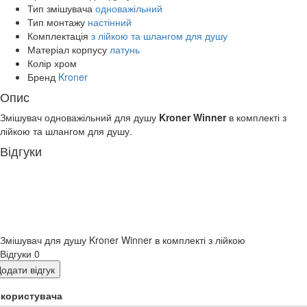
Тип змішувача
одноважільний
Тип монтажу
настінний
Комплектація
з лійкою та шлангом для душу
Матеріал корпусу
латунь
Колір
хром
Бренд
Kroner
Опис
Змішувач одноважільний для душу
Kroner Winn
er
в комплекті з
лійкою та шлангом для душу.
Відгуки
Змішувач для душу Kroner Winner в комплекті з лійкою
Відгуки
0
одати відгук
я користувача