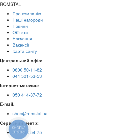
ROMSTAL
Про компанію
Наші нагороди
Новини
Об'єкти
Навчання
Вакансії
Карта сайту
Центральний офіс:
0800 50-11-82
044 501-53-53
Інтернет-магазин:
050 414-37-72
E-mail:
shop@romstal.ua
Сервісний центр:
КНОПКА
050 468-54-75
ЗВ'ЯЗКУ