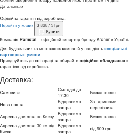
Детальніше
Офіційна гарантія від виробника.
Перейти у кошик
3 828,13
Грн
Купити
Компанія
Romstal
– офіційний імпортер бренду Kroner в Україні.
Для будівельних та монтажних компаній у нас діють
спеціальні
партнерські умови
.
Приєднуйтесь до співпраці та обирайте
офіційне обладнання
з
гарантією від виробника.
Доставка:
Сьогодні до
Самовивіз
Безкоштовно
17:30
Відправимо
За тарифами
Нова пошта
завтра
перевізника
Відправимо
Адресна доставка по Києву
Безкоштовно
завтра
Адресна доставка 30 км від
Відправимо
від 600 грн
Києва
завтра