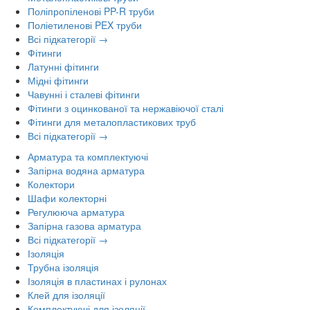
Поліпропіленові PP-R труби
Поліетиленові PEX труби
Всі підкатегорії →
Фітинги
Латунні фітинги
Мідні фітинги
Чавунні і сталеві фітинги
Фітинги з оцинкованої та нержавіючої сталі
Фітинги для металопластикових труб
Всі підкатегорії →
Арматура та комплектуючі
Запірна водяна арматура
Колектори
Шафи колекторні
Регулююча арматура
Запірна газова арматура
Всі підкатегорії →
Ізоляція
Трубна ізоляція
Ізоляція в пластинах і рулонах
Клей для ізоляції
Комплектуючі для ізоляції