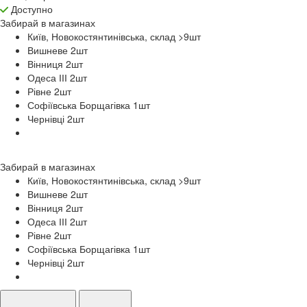
Доступно
Забирай в
магазинах
Київ, Новокостянтинівська, склад >9
шт
Вишневе 2
шт
Вінниця 2
шт
Одеса ІІІ 2
шт
Рівне 2
шт
Софіївська Борщагівка 1
шт
Чернівці 2
шт
Забирай в
магазинах
Київ, Новокостянтинівська, склад >9
шт
Вишневе 2
шт
Вінниця 2
шт
Одеса ІІІ 2
шт
Рівне 2
шт
Софіївська Борщагівка 1
шт
Чернівці 2
шт