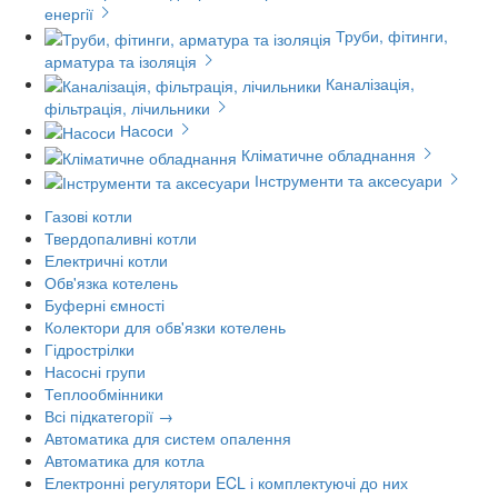
енергії
Труби, фітинги,
арматура та ізоляція
Каналізація,
фільтрація, лічильники
Насоси
Кліматичне обладнання
Інструменти та аксесуари
Газові котли
Твердопаливні котли
Електричні котли
Обв'язка котелень
Буферні ємності
Колектори для обв'язки котелень
Гідрострілки
Насосні групи
Теплообмінники
Всі підкатегорії →
Автоматика для систем опалення
Автоматика для котла
Електронні регулятори ECL і комплектуючі до них