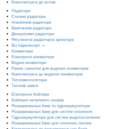
Комплектуючі до котлів
Радіатори
Сталеві радіатори
Алюмінієві радіатори
Біметалеві радіатори
Декоративні радіатори
Регулююча радіаторна арматура
Всі підкатегорії →
Конвектори
Електричні конвектори
Водяні конвектори
Рамки і решітки для водяних конвекторів
Комплектуючі до водяних конвекторів
Тепловентилятори
Теплові завіси
Електричні бойлери
Бойлери непрямого нагріву
Розширювальні баки та гідроакумулятори
Розширювальні баки для систем опалення
Гідроакумулятори для систем водопостачання
Розширювальні баки для сонячних систем
Комплектуючі до розширювальних баків