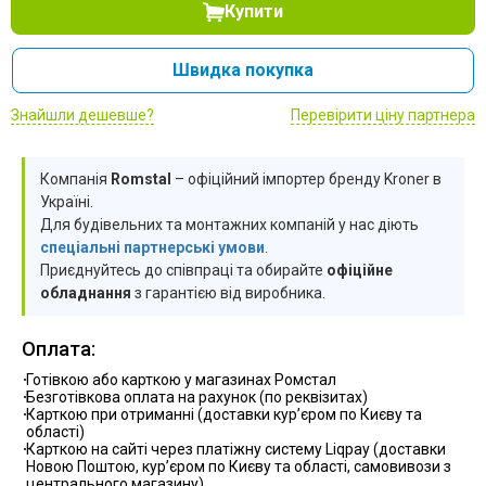
Купити
шт
шт
шт
шт
Швидка покупка
шт
шт
Знайшли дешевше?
шт
Перевірити ціну партнера
шт
Компанія
Romstal
– офіційний імпортер бренду Kroner в
Україні.
Для будівельних та монтажних компаній у нас діють
спеціальні партнерські умови
.
Приєднуйтесь до співпраці та обирайте
офіційне
обладнання
з гарантією від виробника.
Оплата:
Готівкою або карткою у магазинах Ромстал
Безготівкова оплата на рахунок (по реквізитах)
Карткою при отриманні (доставки курʼєром по Києву та
області)
Карткою на сайті через платіжну систему Liqpay (доставки
Новою Поштою, курʼєром по Києву та області, самовивози з
центрального магазину)