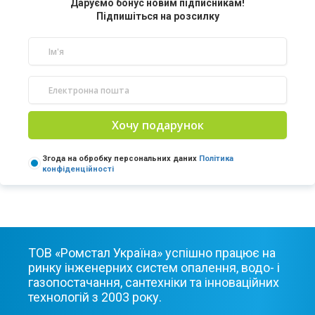
Даруємо бонус новим підписникам!
Підпишіться на розсилку
Хочу подарунок
Згода на обробку персональних даних
Політика
конфіденційності
ТОВ «Ромстал Україна» успішно працює на
ринку інженерних систем опалення, водо- і
газопостачання, сантехніки та інноваційних
технологій з 2003 року.