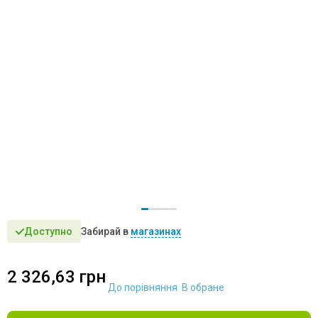
Доступно
Забирай в
магазинах
шт
шт
2 326,63
грн
шт
До порівняння
В обране
шт
шт
шт