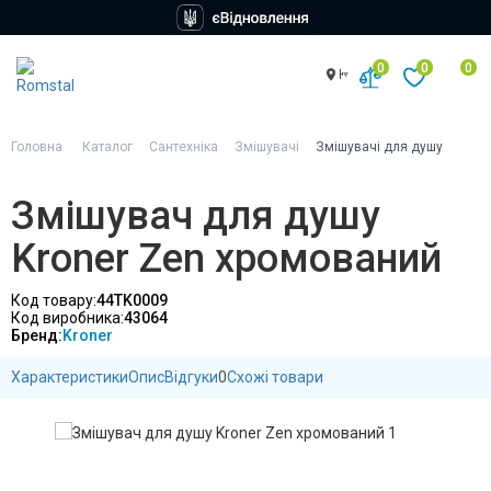
0
0
0
Київ
Головна
Каталог
Сантехніка
Змішувачі
Змішувачі для душу
Змішувач для душу
Kroner Zen хромований
Код товару:
44TK0009
Код виробника:
43064
Бренд:
Kroner
Характеристики
Опис
Відгуки
0
Схожі товари