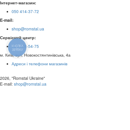
Інтернет-магазин:
050 414-37-72
E-mail:
shop@romstal.ua
Сервісний центр:
050 468-54-75
КНОПКА
ЗВ'ЯЗКУ
м. Київ, вул. Новокостянтинівська, 4а
Адреси і телефони магазинів
2026, "Romstal Ukraine"
​E-mail:
shop@romstal.ua