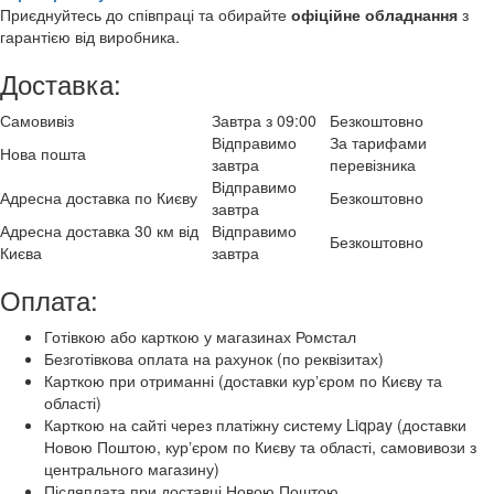
Приєднуйтесь до співпраці та обирайте
офіційне обладнання
з
гарантією від виробника.
Доставка:
Самовивіз
Завтра з 09:00
Безкоштовно
Відправимо
За тарифами
Нова пошта
завтра
перевізника
Відправимо
Адресна доставка по Києву
Безкоштовно
завтра
Адресна доставка 30 км від
Відправимо
Безкоштовно
Києва
завтра
Оплата:
Готівкою або карткою у магазинах Ромстал
Безготівкова оплата на рахунок (по реквізитах)
Карткою при отриманні (доставки курʼєром по Києву та
області)
Карткою на сайті через платіжну систему Liqpay (доставки
Новою Поштою, курʼєром по Києву та області, самовивози з
центрального магазину)
Післяплата при доставці Новою Поштою