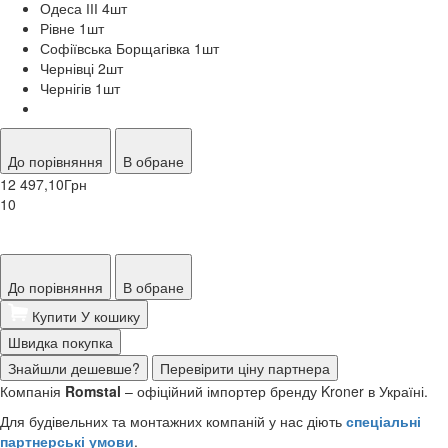
Одеса ІІІ 4
шт
Рівне 1
шт
Софіївська Борщагівка 1
шт
Чернівці 2
шт
Чернігів 1
шт
До порівняння
В обране
12 497,10
Грн
10
До порівняння
В обране
Купити
У кошику
Швидка покупка
Знайшли дешевше?
Перевірити ціну партнера
Компанія
Romstal
– офіційний імпортер бренду Kroner в Україні.
Для будівельних та монтажних компаній у нас діють
спеціальні
партнерські умови
.