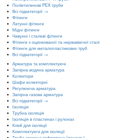
Поліетиленові PEX труби
Всі підкатегорії →
Фітинги
Латунні фітинги
Мідні фітинги
Чавунні і сталеві фітинги
Фітинги з оцинкованої та нержавіючої сталі
Фітинги для металопластикових труб
Всі підкатегорії →
Арматура та комплектуючі
Запірна водяна арматура
Колектори
Шафи колекторні
Регулююча арматура
Запірна газова арматура
Всі підкатегорії →
Ізоляція
Трубна ізоляція
Ізоляція в пластинах і рулонах
Клей для ізоляції
Комплектуючі для ізоляції
Труба захисна гофрована (пешель)