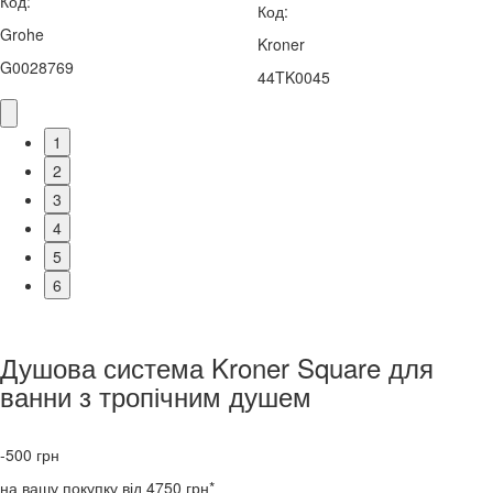
Код:
Код:
Grohe
Kroner
G0028769
44TK0045
1
2
3
4
5
6
Душова система Kroner Square для
ванни з тропічним душем
-500
грн
на вашу покупку від 4750 грн*