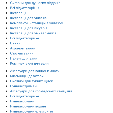
Сифони для душових піддонів
Всі підкатегорії →
Інсталяції
Інсталяції для унітазів
Комплекти інсталяцій з унітазом
Інсталяції для пісуарів
Інсталяції для умивальників
Всі підкатегорії →
Ванни
Акрилові ванни
Сталеві ванни
Панелі для ванн
Комплектуючі для ванн
Аксесуари для ванної кімнати
Мильниці і дозатори
Склянки для зубних щіток
Рушникотримачі
Аксесуари для громадських санвузлів
Всі підкатегорії →
Рушникосушки
Рушникосушки водяні
Рушникосушки електричні