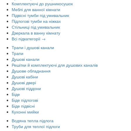
Комплектуючі до рушникосушок
Меблі для ванної кімнати
Підвісні тумби під умивальник
Підлогові тумби на ніжках
Стільниці під умивальник
Дзеркала в ванну кімнату
Всі підкатегорії →
Трапи і душові канали
Трапи
Душові канали
Решітки й комплектуючі для душових каналів
Душове обладнання
Душові кабіни
Душові двері
Душові піддони
Біде
Біде підлогові
Біде підвісні
Кухонні мийки
Водяна тепла підлога
Труби для теплої підлоги