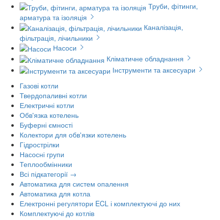
Труби, фітинги,
арматура та ізоляція
Каналізація,
фільтрація, лічильники
Насоси
Кліматичне обладнання
Інструменти та аксесуари
Газові котли
Твердопаливні котли
Електричні котли
Обв'язка котелень
Буферні ємності
Колектори для обв'язки котелень
Гідрострілки
Насосні групи
Теплообмінники
Всі підкатегорії →
Автоматика для систем опалення
Автоматика для котла
Електронні регулятори ECL і комплектуючі до них
Комплектуючі до котлів