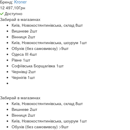
Бренд:
Kroner
12 497,10
Грн
Доступно
Забирай в
магазинах
Київ, Новокостянтинівська, склад 8
шт
Вишневе 2
шт
Вінниця 2
шт
Київ, Новокостянтинівська, шоурум 1
шт
Обухів (без самовивозу) >9
шт
Одеса ІІІ 4
шт
Рівне 1
шт
Софіївська Борщагівка 1
шт
Чернівці 2
шт
Чернігів 1
шт
Забирай в
магазинах
Київ, Новокостянтинівська, склад 8
шт
Вишневе 2
шт
Вінниця 2
шт
Київ, Новокостянтинівська, шоурум 1
шт
Обухів (без самовивозу) >9
шт