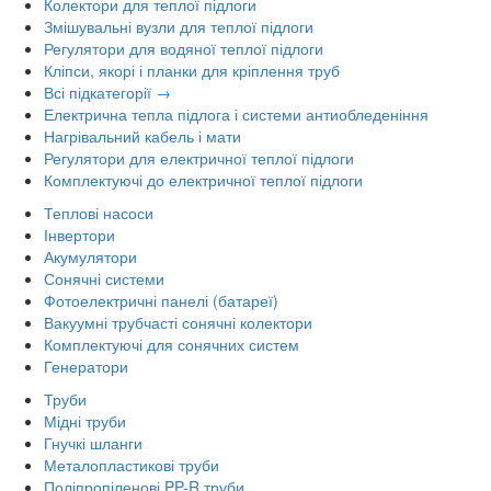
Колектори для теплої підлоги
Змішувальні вузли для теплої підлоги
Регулятори для водяної теплої підлоги
Кліпси, якорі і планки для кріплення труб
Всі підкатегорії →
Електрична тепла підлога і системи антиобледеніння
Нагрівальний кабель і мати
Регулятори для електричної теплої підлоги
Комплектуючі до електричної теплої підлоги
Теплові насоси
Інвертори
Акумулятори
Сонячні системи
Фотоелектричні панелі (батареї)
Вакуумні трубчасті сонячні колектори
Комплектуючі для сонячних систем
Генератори
Труби
Мідні труби
Гнучкі шланги
Металопластикові труби
Поліпропіленові PP-R труби