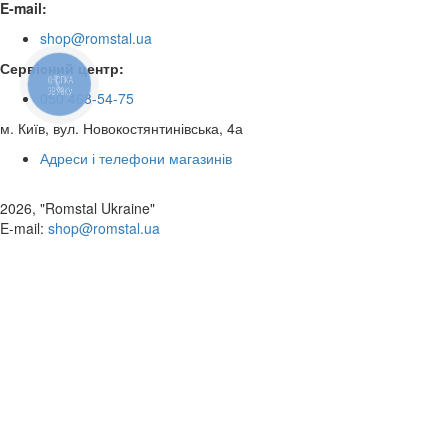
E-mail:
shop@romstal.ua
Сервісний центр:
КНОПКА
ЗВ'ЯЗКУ
050 468-54-75
м. Київ, вул. Новокостянтинівська, 4а
Адреси і телефони магазинів
2026, "Romstal Ukraine"
​E-mail:
shop@romstal.ua