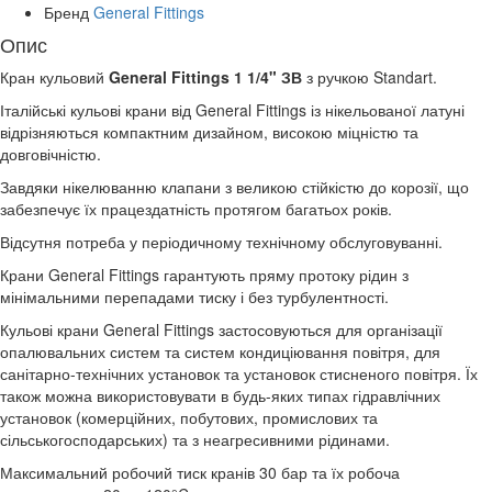
Бренд
General Fittings
Опис
Кран кульовий
General Fittings
1 1/4"
ЗВ
з ручкою Standart.
Італійські кульові крани від General Fittings із нікельованої латуні
відрізняються компактним дизайном, високою міцністю та
довговічністю.
Завдяки нікелюванню клапани з великою стійкістю до корозії, що
забезпечує їх працездатність протягом багатьох років.
Відсутня потреба у періодичному технічному обслуговуванні.
Крани General Fittings гарантують пряму протоку рідин з
мінімальними перепадами тиску і без турбулентності.
Кульові крани General Fittings застосовуються для організації
опалювальних систем та систем кондиціювання повітря, для
санітарно-технічних установок та установок стисненого повітря. Їх
також можна використовувати в будь-яких типах гідравлічних
установок (комерційних, побутових, промислових та
сільськогосподарських) та з неагресивними рідинами.
Максимальний робочий тиск кранів 30 бар та їх робоча