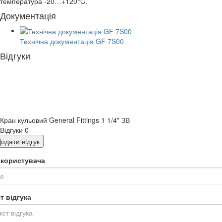
температура -20…+120°C.
Документація
Технічна документація GF 7S00
Відгуки
Кран кульовий General Fittings 1 1/4" ЗВ
Відгуки
0
одати відгук
я користувача
т відгука