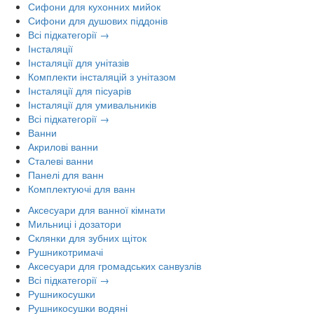
Сифони для кухонних мийок
Сифони для душових піддонів
Всі підкатегорії →
Інсталяції
Інсталяції для унітазів
Комплекти інсталяцій з унітазом
Інсталяції для пісуарів
Інсталяції для умивальників
Всі підкатегорії →
Ванни
Акрилові ванни
Сталеві ванни
Панелі для ванн
Комплектуючі для ванн
Аксесуари для ванної кімнати
Мильниці і дозатори
Склянки для зубних щіток
Рушникотримачі
Аксесуари для громадських санвузлів
Всі підкатегорії →
Рушникосушки
Рушникосушки водяні