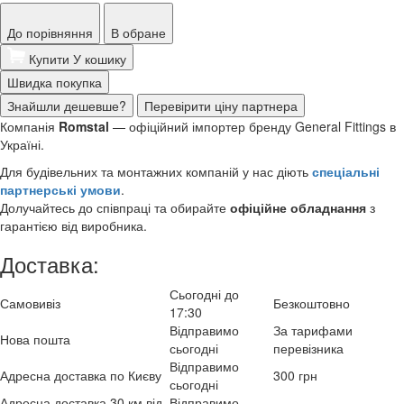
До порівняння
В обране
Купити
У кошику
Швидка покупка
Знайшли дешевше?
Перевірити ціну партнера
Компанія
Romstal
— офіційний імпортер бренду General Fittings в
Україні.
Для будівельних та монтажних компаній у нас діють
спеціальні
партнерські умови
.
Долучайтесь до співпраці та обирайте
офіційне обладнання
з
гарантією від виробника.
Доставка:
Сьогодні до
Самовивіз
Безкоштовно
17:30
Відправимо
За тарифами
Нова пошта
сьогодні
перевізника
Відправимо
Адресна доставка по Києву
300 грн
сьогодні
Адресна доставка 30 км від
Відправимо