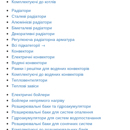
Комплектуючі до котлів
Радіатори
Сталеві радіатори
Алюмінієві радіатори
Біметалеві радіатори
Декоративні радіатори
Регулююча радіаторна арматура
Всі підкатегорії →
Конвектори
Електричні конвектори
Водяні конвектори
Рамки і решітки для водяних конвекторів
Комплектуючі до водяних конвекторів
Тепловентилятори
Теплові завіси
Електричні бойлери
Бойлери непрямого нагріву
Розширювальні баки та гідроакумулятори
Розширювальні баки для систем опалення
Гідроакумулятори для систем водопостачання
Розширювальні баки для сонячних систем
Комплектуючі до розширювальних баків