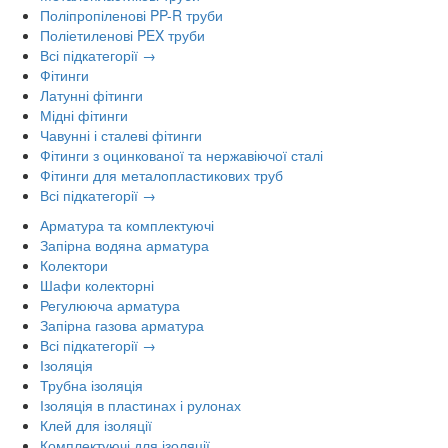
Поліпропіленові PP-R труби
Поліетиленові PEX труби
Всі підкатегорії →
Фітинги
Латунні фітинги
Мідні фітинги
Чавунні і сталеві фітинги
Фітинги з оцинкованої та нержавіючої сталі
Фітинги для металопластикових труб
Всі підкатегорії →
Арматура та комплектуючі
Запірна водяна арматура
Колектори
Шафи колекторні
Регулююча арматура
Запірна газова арматура
Всі підкатегорії →
Ізоляція
Трубна ізоляція
Ізоляція в пластинах і рулонах
Клей для ізоляції
Комплектуючі для ізоляції