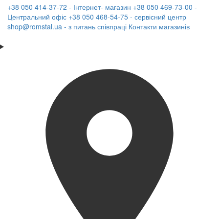
+38 050 414-37-72 - Інтернет- магазин
+38 050 469-73-00 -
Центральний офіс
+38 050 468-54-75 - сервісний центр
shop@romstal.ua - з питань співпраці
Контакти магазинів