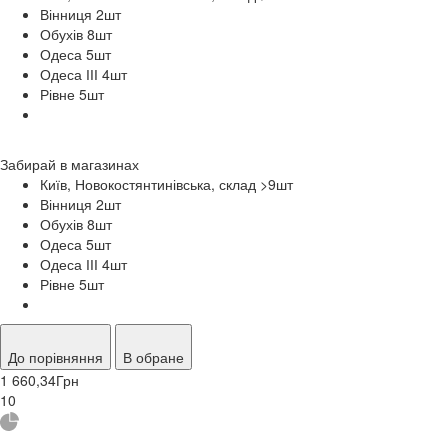
Вінниця 2
шт
Обухів 8
шт
Одеса 5
шт
Одеса ІІІ 4
шт
Рівне 5
шт
Забирай в
магазинах
Київ, Новокостянтинівська, склад >9
шт
Вінниця 2
шт
Обухів 8
шт
Одеса 5
шт
Одеса ІІІ 4
шт
Рівне 5
шт
До порівняння
В обране
1 660,34
Грн
10