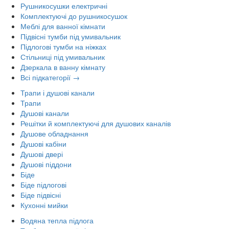
Рушникосушки електричні
Комплектуючі до рушникосушок
Меблі для ванної кімнати
Підвісні тумби під умивальник
Підлогові тумби на ніжках
Стільниці під умивальник
Дзеркала в ванну кімнату
Всі підкатегорії →
Трапи і душові канали
Трапи
Душові канали
Решітки й комплектуючі для душових каналів
Душове обладнання
Душові кабіни
Душові двері
Душові піддони
Біде
Біде підлогові
Біде підвісні
Кухонні мийки
Водяна тепла підлога