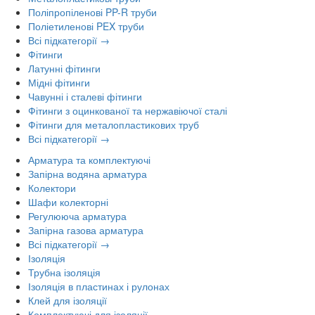
Поліпропіленові PP-R труби
Поліетиленові PEX труби
Всі підкатегорії →
Фітинги
Латунні фітинги
Мідні фітинги
Чавунні і сталеві фітинги
Фітинги з оцинкованої та нержавіючої сталі
Фітинги для металопластикових труб
Всі підкатегорії →
Арматура та комплектуючі
Запірна водяна арматура
Колектори
Шафи колекторні
Регулююча арматура
Запірна газова арматура
Всі підкатегорії →
Ізоляція
Трубна ізоляція
Ізоляція в пластинах і рулонах
Клей для ізоляції
Комплектуючі для ізоляції