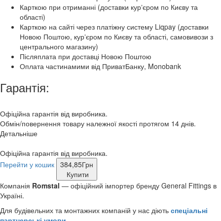
Карткою при отриманні (доставки курʼєром по Києву та
області)
Карткою на сайті через платіжну систему Liqpay (доставки
Новою Поштою, курʼєром по Києву та області, самовивози з
центрального магазину)
Післяплата при доставці Новою Поштою
Оплата частинамими від ПриватБанку, Monobank
Гарантія:
Офіційна гарантія від виробника.
Обмін/повернення товару належної якості протягом 14 днів.
Детальніше
Офіційна гарантія від виробника.
Перейти у кошик
384,85
Грн
Купити
Компанія
Romstal
— офіційний імпортер бренду General Fittings в
Україні.
Для будівельних та монтажних компаній у нас діють
спеціальні
партнерські умови
.