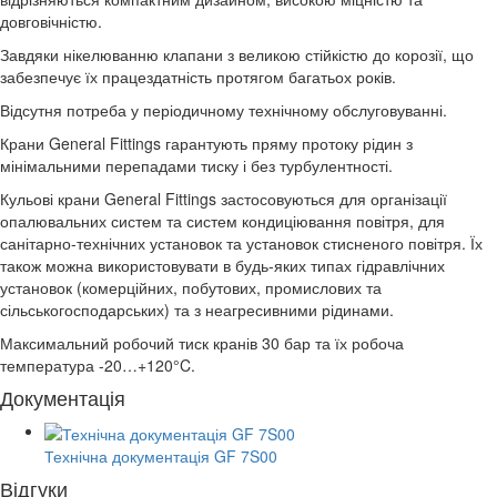
довговічністю.
Завдяки нікелюванню клапани з великою стійкістю до корозії, що
забезпечує їх працездатність протягом багатьох років.
Відсутня потреба у періодичному технічному обслуговуванні.
Крани General Fittings гарантують пряму протоку рідин з
мінімальними перепадами тиску і без турбулентності.
Кульові крани General Fittings застосовуються для організації
опалювальних систем та систем кондиціювання повітря, для
санітарно-технічних установок та установок стисненого повітря. Їх
також можна використовувати в будь-яких типах гідравлічних
установок (комерційних, побутових, промислових та
сільськогосподарських) та з неагресивними рідинами.
Максимальний робочий тиск кранів 30 бар та їх робоча
температура -20…+120°C.
Документація
Технічна документація GF 7S00
Відгуки