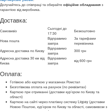
Долучайтесь до співпраці та обирайте
офіційне обладнання
з
гарантією від виробника.
Доставка:
Сьогодні до
Самовивіз
Безкоштовно
17:30
Відправимо
За тарифами
Нова пошта
завтра
перевізника
Відправимо
Адресна доставка по Києву
300 грн
завтра
Адресна доставка 30 км від
Відправимо
від 600 грн
Києва
завтра
Оплата:
Готівкою або карткою у магазинах Ромстал
Безготівкова оплата на рахунок (по реквізитах)
Карткою при отриманні (доставки курʼєром по Києву та
області)
Карткою на сайті через платіжну систему Liqpay (доставки
Новою Поштою, курʼєром по Києву та області, самовивози з