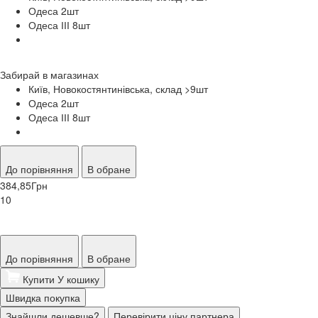
Одеса 2
шт
Одеса ІІІ 8
шт
Забирай в
магазинах
Київ, Новокостянтинівська, склад >9
шт
Одеса 2
шт
Одеса ІІІ 8
шт
До порівняння
В обране
384,85
Грн
10
До порівняння
В обране
Купити
У кошику
Швидка покупка
Знайшли дешевше?
Перевірити ціну партнера