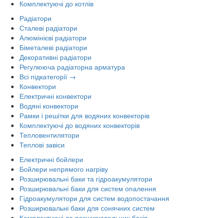
Комплектуючі до котлів
Радіатори
Сталеві радіатори
Алюмінієві радіатори
Біметалеві радіатори
Декоративні радіатори
Регулююча радіаторна арматура
Всі підкатегорії →
Конвектори
Електричні конвектори
Водяні конвектори
Рамки і решітки для водяних конвекторів
Комплектуючі до водяних конвекторів
Тепловентилятори
Теплові завіси
Електричні бойлери
Бойлери непрямого нагріву
Розширювальні баки та гідроакумулятори
Розширювальні баки для систем опалення
Гідроакумулятори для систем водопостачання
Розширювальні баки для сонячних систем
Комплектуючі до розширювальних баків