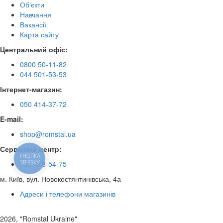
Об'єкти
Навчання
Вакансії
Карта сайту
Центральний офіс:
0800 50-11-82
044 501-53-53
Інтернет-магазин:
050 414-37-72
E-mail:
shop@romstal.ua
Сервісний центр:
КНОПКА
ЗВ'ЯЗКУ
050 468-54-75
м. Київ, вул. Новокостянтинівська, 4а
Адреси і телефони магазинів
2026, "Romstal Ukraine"