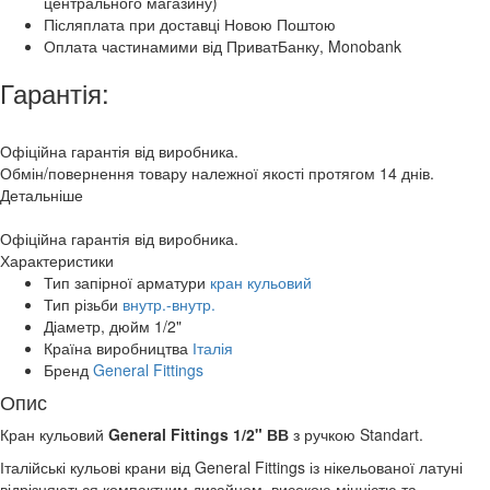
центрального магазину)
Післяплата при доставці Новою Поштою
Оплата частинамими від ПриватБанку, Monobank
Гарантія:
Офіційна гарантія від виробника.
Обмін/повернення товару належної якості протягом 14 днів.
Детальніше
Офіційна гарантія від виробника.
Характеристики
Тип запірної арматури
кран кульовий
Тип різьби
внутр.-внутр.
Діаметр, дюйм
1/2"
Країна виробництва
Італія
Бренд
General Fittings
Опис
Кран кульовий
General Fittings
1/2"
ВВ
з ручкою Standart.
Італійські кульові крани від General Fittings із нікельованої латуні
відрізняються компактним дизайном, високою міцністю та