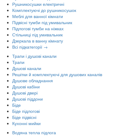
Рушникосушки електричні
Комплектуючі до рушникосушок
Меблі для ванної кімнати
Підвісні тумби під умивальник
Підлогові тумби на ніжках
Стільниці під умивальник
Дзеркала в ванну кімнату
Всі підкатегорії →
Трапи і душові канали
Трапи
Душові канали
Решітки й комплектуючі для душових каналів
Душове обладнання
Душові кабіни
Душові двері
Душові піддони
Біде
Біде підлогові
Біде підвісні
Кухонні мийки
Водяна тепла підлога