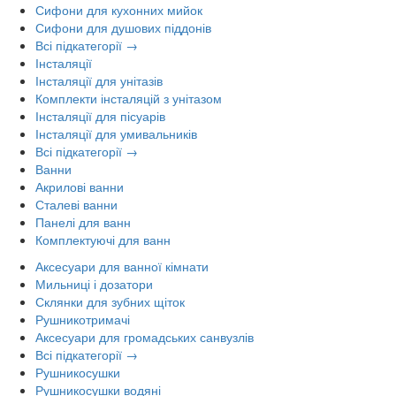
Сифони для кухонних мийок
Сифони для душових піддонів
Всі підкатегорії →
Інсталяції
Інсталяції для унітазів
Комплекти інсталяцій з унітазом
Інсталяції для пісуарів
Інсталяції для умивальників
Всі підкатегорії →
Ванни
Акрилові ванни
Сталеві ванни
Панелі для ванн
Комплектуючі для ванн
Аксесуари для ванної кімнати
Мильниці і дозатори
Склянки для зубних щіток
Рушникотримачі
Аксесуари для громадських санвузлів
Всі підкатегорії →
Рушникосушки
Рушникосушки водяні