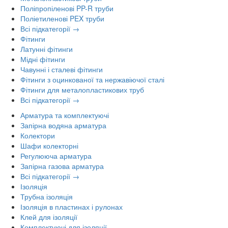
Поліпропіленові PP-R труби
Поліетиленові PEX труби
Всі підкатегорії →
Фітинги
Латунні фітинги
Мідні фітинги
Чавунні і сталеві фітинги
Фітинги з оцинкованої та нержавіючої сталі
Фітинги для металопластикових труб
Всі підкатегорії →
Арматура та комплектуючі
Запірна водяна арматура
Колектори
Шафи колекторні
Регулююча арматура
Запірна газова арматура
Всі підкатегорії →
Ізоляція
Трубна ізоляція
Ізоляція в пластинах і рулонах
Клей для ізоляції
Комплектуючі для ізоляції