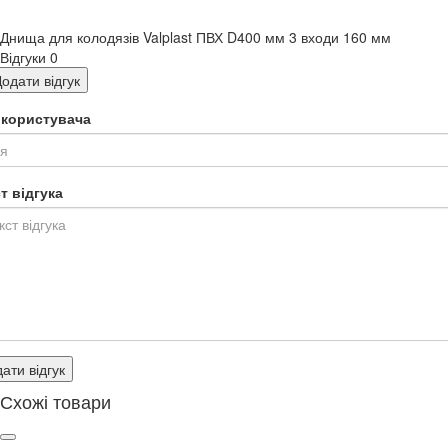
Днища для колодязів Valplast ПВХ D400 мм 3 входи 160 мм
Відгуки
0
одати відгук
я користувача
т відгука
ати відгук
Схожі товари