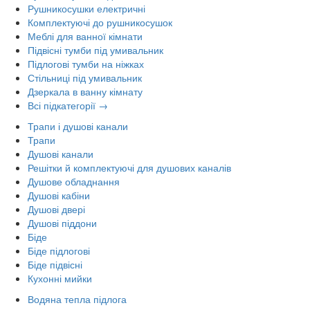
Рушникосушки електричні
Комплектуючі до рушникосушок
Меблі для ванної кімнати
Підвісні тумби під умивальник
Підлогові тумби на ніжках
Стільниці під умивальник
Дзеркала в ванну кімнату
Всі підкатегорії →
Трапи і душові канали
Трапи
Душові канали
Решітки й комплектуючі для душових каналів
Душове обладнання
Душові кабіни
Душові двері
Душові піддони
Біде
Біде підлогові
Біде підвісні
Кухонні мийки
Водяна тепла підлога