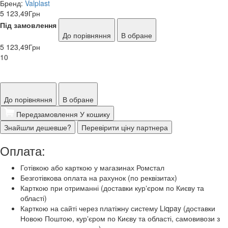
Бренд:
Valplast
5 123,49
Грн
Під замовлення
До порівняння
В обране
5 123,49
Грн
10
До порівняння
В обране
Передзамовлення
У кошику
Знайшли дешевше?
Перевірити ціну партнера
Оплата:
Готівкою або карткою у магазинах Ромстал
Безготівкова оплата на рахунок (по реквізитах)
Карткою при отриманні (доставки курʼєром по Києву та
області)
Карткою на сайті через платіжну систему Liqpay (доставки
Новою Поштою, курʼєром по Києву та області, самовивози з