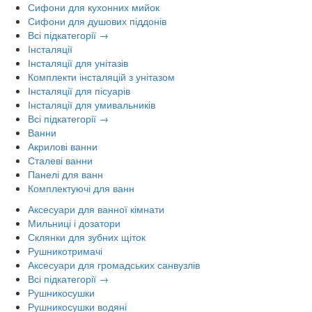
Сифони для кухонних мийок
Сифони для душових піддонів
Всі підкатегорії →
Інсталяції
Інсталяції для унітазів
Комплекти інсталяцій з унітазом
Інсталяції для пісуарів
Інсталяції для умивальників
Всі підкатегорії →
Ванни
Акрилові ванни
Сталеві ванни
Панелі для ванн
Комплектуючі для ванн
Аксесуари для ванної кімнати
Мильниці і дозатори
Склянки для зубних щіток
Рушникотримачі
Аксесуари для громадських санвузлів
Всі підкатегорії →
Рушникосушки
Рушникосушки водяні