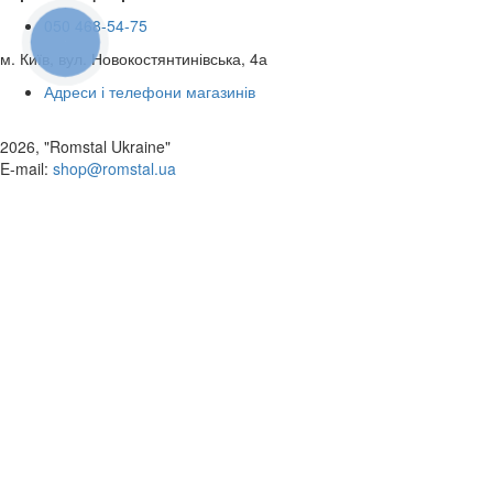
050 468-54-75
КНОПКА
ЗВ'ЯЗКУ
м. Київ, вул. Новокостянтинівська, 4а
Адреси і телефони магазинів
2026, "Romstal Ukraine"
​E-mail:
shop@romstal.ua