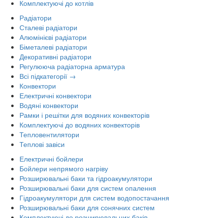
Комплектуючі до котлів
Радіатори
Сталеві радіатори
Алюмінієві радіатори
Біметалеві радіатори
Декоративні радіатори
Регулююча радіаторна арматура
Всі підкатегорії →
Конвектори
Електричні конвектори
Водяні конвектори
Рамки і решітки для водяних конвекторів
Комплектуючі до водяних конвекторів
Тепловентилятори
Теплові завіси
Електричні бойлери
Бойлери непрямого нагріву
Розширювальні баки та гідроакумулятори
Розширювальні баки для систем опалення
Гідроакумулятори для систем водопостачання
Розширювальні баки для сонячних систем
Комплектуючі до розширювальних баків