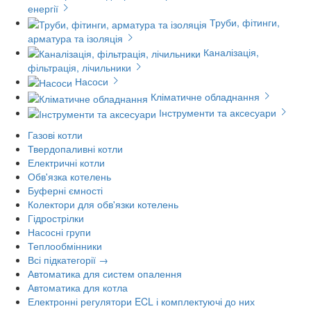
енергії
Труби, фітинги,
арматура та ізоляція
Каналізація,
фільтрація, лічильники
Насоси
Кліматичне обладнання
Інструменти та аксесуари
Газові котли
Твердопаливні котли
Електричні котли
Обв'язка котелень
Буферні ємності
Колектори для обв'язки котелень
Гідрострілки
Насосні групи
Теплообмінники
Всі підкатегорії →
Автоматика для систем опалення
Автоматика для котла
Електронні регулятори ECL і комплектуючі до них