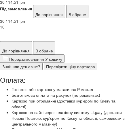
30 114,51
Грн
Під замовлення
До порівняння
В обране
30 114,51
Грн
10
До порівняння
В обране
Передзамовлення
У кошику
Знайшли дешевше?
Перевірити ціну партнера
Оплата:
Готівкою або карткою у магазинах Ромстал
Безготівкова оплата на рахунок (по реквізитах)
Карткою при отриманні (доставки курʼєром по Києву та
області)
Карткою на сайті через платіжну систему Liqpay (доставки
Новою Поштою, курʼєром по Києву та області, самовивози з
центрального магазину)