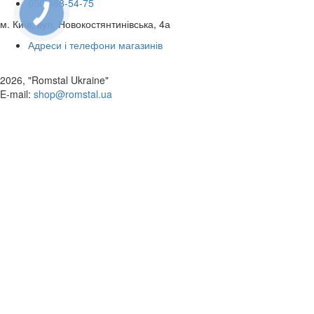
050 468-54-75
КНОПКА
ЗВ'ЯЗКУ
м. Київ, вул. Новокостянтинівська, 4а
Адреси і телефони магазинів
2026, "Romstal Ukraine"
​E-mail:
shop@romstal.ua