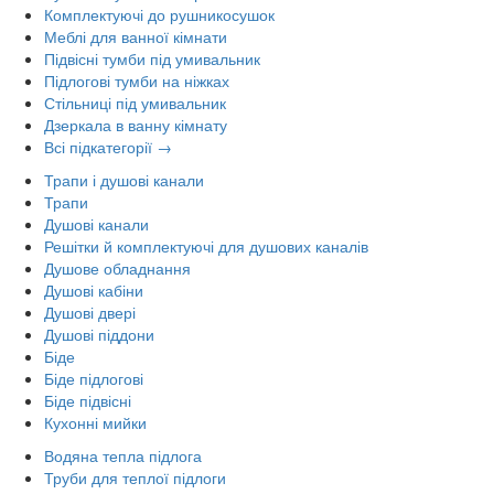
Комплектуючі до рушникосушок
Меблі для ванної кімнати
Підвісні тумби під умивальник
Підлогові тумби на ніжках
Стільниці під умивальник
Дзеркала в ванну кімнату
Всі підкатегорії →
Трапи і душові канали
Трапи
Душові канали
Решітки й комплектуючі для душових каналів
Душове обладнання
Душові кабіни
Душові двері
Душові піддони
Біде
Біде підлогові
Біде підвісні
Кухонні мийки
Водяна тепла підлога
Труби для теплої підлоги