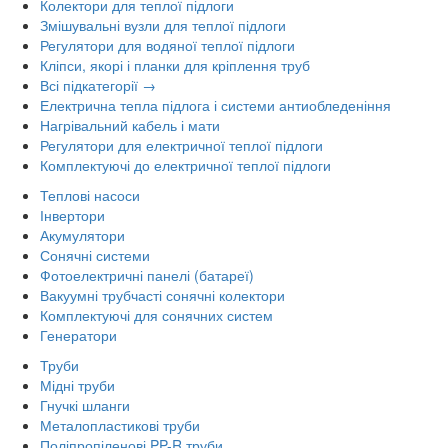
Колектори для теплої підлоги
Змішувальні вузли для теплої підлоги
Регулятори для водяної теплої підлоги
Кліпси, якорі і планки для кріплення труб
Всі підкатегорії →
Електрична тепла підлога і системи антиобледеніння
Нагрівальний кабель і мати
Регулятори для електричної теплої підлоги
Комплектуючі до електричної теплої підлоги
Теплові насоси
Інвертори
Акумулятори
Сонячні системи
Фотоелектричні панелі (батареї)
Вакуумні трубчасті сонячні колектори
Комплектуючі для сонячних систем
Генератори
Труби
Мідні труби
Гнучкі шланги
Металопластикові труби
Поліпропіленові PP-R труби