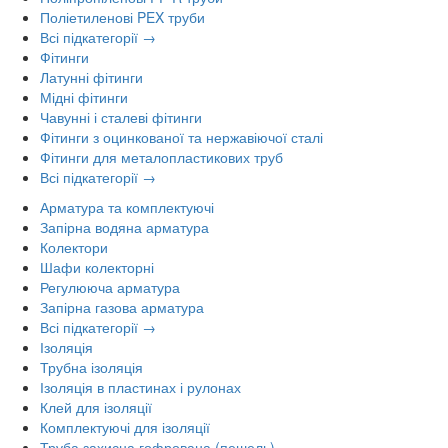
Поліетиленові PEX труби
Всі підкатегорії →
Фітинги
Латунні фітинги
Мідні фітинги
Чавунні і сталеві фітинги
Фітинги з оцинкованої та нержавіючої сталі
Фітинги для металопластикових труб
Всі підкатегорії →
Арматура та комплектуючі
Запірна водяна арматура
Колектори
Шафи колекторні
Регулююча арматура
Запірна газова арматура
Всі підкатегорії →
Ізоляція
Трубна ізоляція
Ізоляція в пластинах і рулонах
Клей для ізоляції
Комплектуючі для ізоляції
Труба захисна гофрована (пешель)