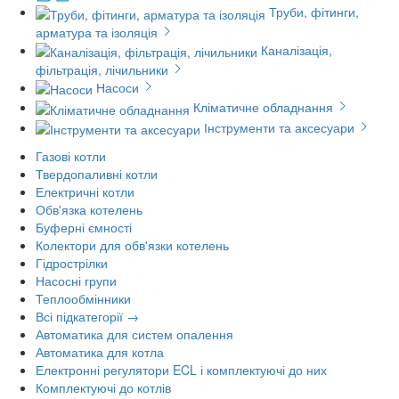
Труби, фітинги,
арматура та ізоляція
Каналізація,
фільтрація, лічильники
Насоси
Кліматичне обладнання
Інструменти та аксесуари
Газові котли
Твердопаливні котли
Електричні котли
Обв'язка котелень
Буферні ємності
Колектори для обв'язки котелень
Гідрострілки
Насосні групи
Теплообмінники
Всі підкатегорії →
Автоматика для систем опалення
Автоматика для котла
Електронні регулятори ECL і комплектуючі до них
Комплектуючі до котлів