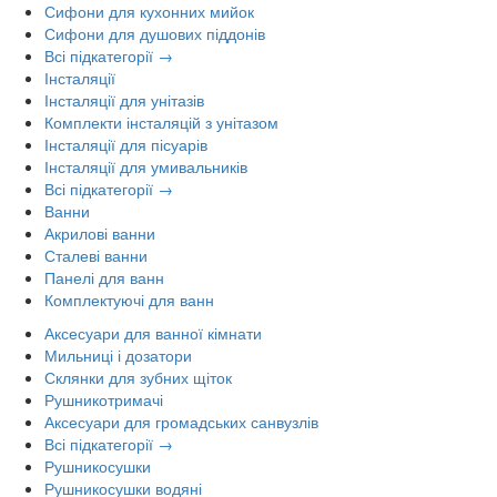
Сифони для кухонних мийок
Сифони для душових піддонів
Всі підкатегорії →
Інсталяції
Інсталяції для унітазів
Комплекти інсталяцій з унітазом
Інсталяції для пісуарів
Інсталяції для умивальників
Всі підкатегорії →
Ванни
Акрилові ванни
Сталеві ванни
Панелі для ванн
Комплектуючі для ванн
Аксесуари для ванної кімнати
Мильниці і дозатори
Склянки для зубних щіток
Рушникотримачі
Аксесуари для громадських санвузлів
Всі підкатегорії →
Рушникосушки
Рушникосушки водяні