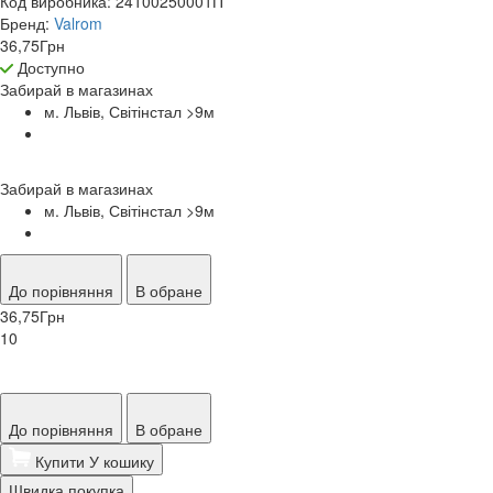
Код виробника:
24100250001П
Бренд:
Valrom
36,75
Грн
Доступно
Забирай в
магазинах
м. Львів, Світінстал >9
м
Забирай в
магазинах
м. Львів, Світінстал >9
м
До порівняння
В обране
36,75
Грн
10
До порівняння
В обране
Купити
У кошику
Швидка покупка