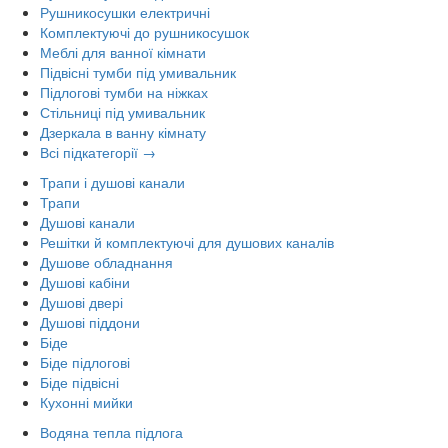
Рушникосушки електричні
Комплектуючі до рушникосушок
Меблі для ванної кімнати
Підвісні тумби під умивальник
Підлогові тумби на ніжках
Стільниці під умивальник
Дзеркала в ванну кімнату
Всі підкатегорії →
Трапи і душові канали
Трапи
Душові канали
Решітки й комплектуючі для душових каналів
Душове обладнання
Душові кабіни
Душові двері
Душові піддони
Біде
Біде підлогові
Біде підвісні
Кухонні мийки
Водяна тепла підлога