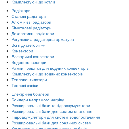
Комплектуючі до котлів
Радіатори
Сталеві радіатори
Алюмінієві радіатори
Біметалеві радіатори
Декоративні радіатори
Регулююча радіаторна арматура
Всі підкатегорії →
Конвектори
Електричні конвектори
Водяні конвектори
Рамки і решітки для водяних конвекторів
Комплектуючі до водяних конвекторів
Тепловентилятори
Теплові завіси
Електричні бойлери
Бойлери непрямого нагріву
Розширювальні баки та гідроакумулятори
Розширювальні баки для систем опалення
Гідроакумулятори для систем водопостачання
Розширювальні баки для сонячних систем
Комплектуючі до розширювальних баків