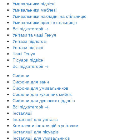
Умивальники підвісні
Умивальники меблеві
Умивальники накладні на стільницю
Умивальники врізні в стільницю
Всі підкатегорії →
Унітази та чаші Генуя
Унітази підлогові
Унітази підвісні
Чаші Генуя
Пісуари підвісні
Всі підкатегорії →
Сифони
Сифони для ванн
Сифони для умивальников
Сифони для кухонних мийок
Сифони для душових піддонів
Всі підкатегорії →
Інсталяції
Інсталяції для унітазів
Комплекти інсталяцій з унітазом
Інсталяції для пісуарів
Інсталяції для умивальників