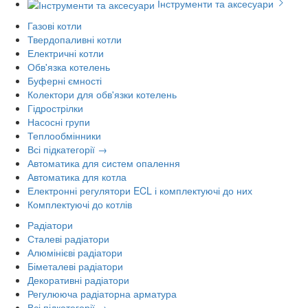
Інструменти та аксесуари
Газові котли
Твердопаливні котли
Електричні котли
Обв'язка котелень
Буферні ємності
Колектори для обв'язки котелень
Гідрострілки
Насосні групи
Теплообмінники
Всі підкатегорії →
Автоматика для систем опалення
Автоматика для котла
Електронні регулятори ECL і комплектуючі до них
Комплектуючі до котлів
Радіатори
Сталеві радіатори
Алюмінієві радіатори
Біметалеві радіатори
Декоративні радіатори
Регулююча радіаторна арматура
Всі підкатегорії →