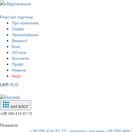
Ромстал партнер
Про компанію
Сервіс
Проєктування
Вакансії
Блог
Об'єкти
Контакти
Прайс
Новини
Акції
UKR
RUS
КАТАЛОГ
+38
050 414-37-72
Показати
+38 050 414-37-72 - Інтернет- магазин
+38 050 469-