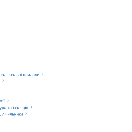
опалювальні прилади
гії
ура та ізоляція
, лічильники