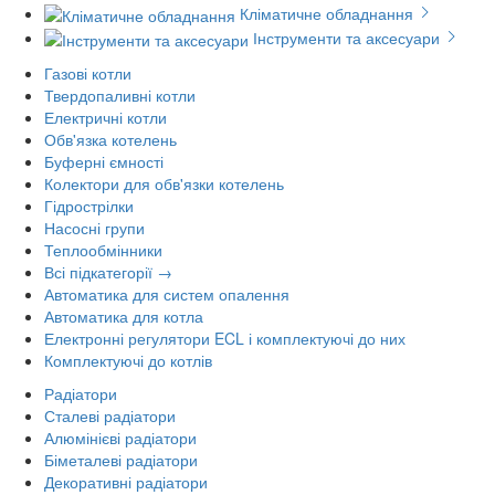
Кліматичне обладнання
Інструменти та аксесуари
Газові котли
Твердопаливні котли
Електричні котли
Обв'язка котелень
Буферні ємності
Колектори для обв'язки котелень
Гідрострілки
Насосні групи
Теплообмінники
Всі підкатегорії →
Автоматика для систем опалення
Автоматика для котла
Електронні регулятори ECL і комплектуючі до них
Комплектуючі до котлів
Радіатори
Сталеві радіатори
Алюмінієві радіатори
Біметалеві радіатори
Декоративні радіатори