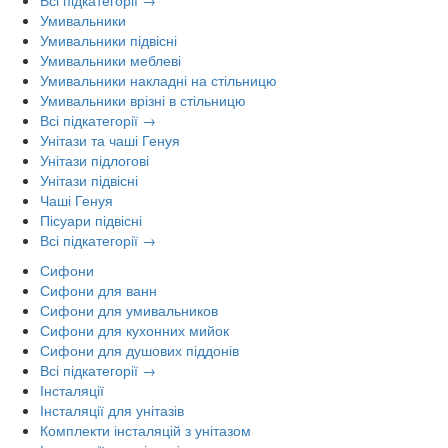
Всі підкатегорії →
Умивальники
Умивальники підвісні
Умивальники меблеві
Умивальники накладні на стільницю
Умивальники врізні в стільницю
Всі підкатегорії →
Унітази та чаші Генуя
Унітази підлогові
Унітази підвісні
Чаші Генуя
Пісуари підвісні
Всі підкатегорії →
Сифони
Сифони для ванн
Сифони для умивальников
Сифони для кухонних мийок
Сифони для душових піддонів
Всі підкатегорії →
Інсталяції
Інсталяції для унітазів
Комплекти інсталяцій з унітазом