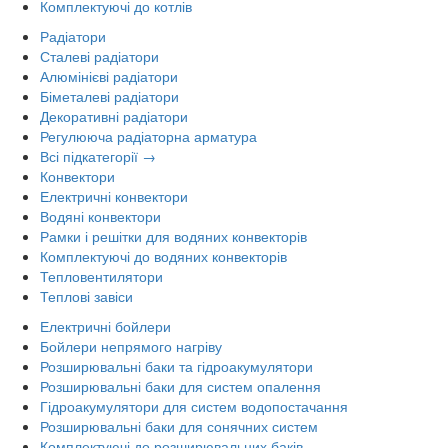
Комплектуючі до котлів
Радіатори
Сталеві радіатори
Алюмінієві радіатори
Біметалеві радіатори
Декоративні радіатори
Регулююча радіаторна арматура
Всі підкатегорії →
Конвектори
Електричні конвектори
Водяні конвектори
Рамки і решітки для водяних конвекторів
Комплектуючі до водяних конвекторів
Тепловентилятори
Теплові завіси
Електричні бойлери
Бойлери непрямого нагріву
Розширювальні баки та гідроакумулятори
Розширювальні баки для систем опалення
Гідроакумулятори для систем водопостачання
Розширювальні баки для сонячних систем
Комплектуючі до розширювальних баків