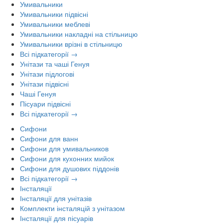
Умивальники
Умивальники підвісні
Умивальники меблеві
Умивальники накладні на стільницю
Умивальники врізні в стільницю
Всі підкатегорії →
Унітази та чаші Генуя
Унітази підлогові
Унітази підвісні
Чаші Генуя
Пісуари підвісні
Всі підкатегорії →
Сифони
Сифони для ванн
Сифони для умивальников
Сифони для кухонних мийок
Сифони для душових піддонів
Всі підкатегорії →
Інсталяції
Інсталяції для унітазів
Комплекти інсталяцій з унітазом
Інсталяції для пісуарів