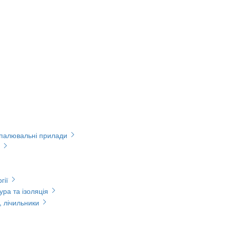
опалювальні прилади
гії
ура та ізоляція
, лічильники