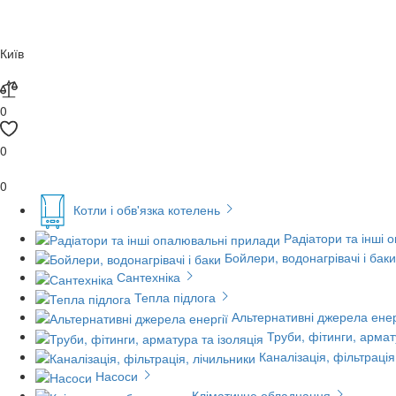
Київ
0
0
0
Котли і обв'язка котелень
Радіатори та інші 
Бойлери, водонагрівачі і баки
Сантехніка
Тепла підлога
Альтернативні джерела енер
Труби, фітинги, армат
Каналізація, фільтрація
Насоси
Кліматичне обладнання