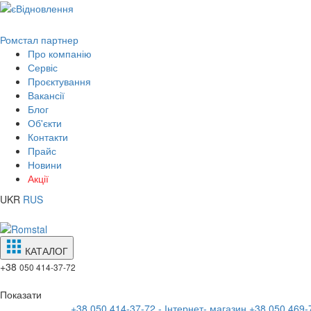
Ромстал партнер
Про компанію
Сервіс
Проєктування
Вакансії
Блог
Об'єкти
Контакти
Прайс
Новини
Акції
UKR
RUS
КАТАЛОГ
+38
050 414-37-72
Показати
+38 050 414-37-72 - Інтернет- магазин
+38 050 469-