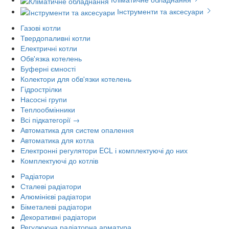
Інструменти та аксесуари
Газові котли
Твердопаливні котли
Електричні котли
Обв'язка котелень
Буферні ємності
Колектори для обв'язки котелень
Гідрострілки
Насосні групи
Теплообмінники
Всі підкатегорії →
Автоматика для систем опалення
Автоматика для котла
Електронні регулятори ECL і комплектуючі до них
Комплектуючі до котлів
Радіатори
Сталеві радіатори
Алюмінієві радіатори
Біметалеві радіатори
Декоративні радіатори
Регулююча радіаторна арматура