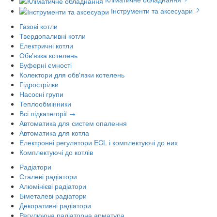
Інструменти та аксесуари
Газові котли
Твердопаливні котли
Електричні котли
Обв'язка котелень
Буферні ємності
Колектори для обв'язки котелень
Гідрострілки
Насосні групи
Теплообмінники
Всі підкатегорії →
Автоматика для систем опалення
Автоматика для котла
Електронні регулятори ECL і комплектуючі до них
Комплектуючі до котлів
Радіатори
Сталеві радіатори
Алюмінієві радіатори
Біметалеві радіатори
Декоративні радіатори
Регулююча радіаторна арматура