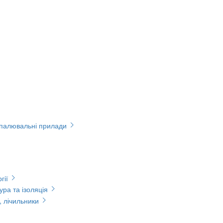
опалювальні прилади
гії
ура та ізоляція
, лічильники