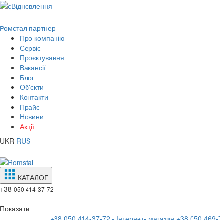
Ромстал партнер
Про компанію
Сервіс
Проєктування
Вакансії
Блог
Об'єкти
Контакти
Прайс
Новини
Акції
UKR
RUS
КАТАЛОГ
+38
050 414-37-72
Показати
+38 050 414-37-72 - Інтернет- магазин
+38 050 469-