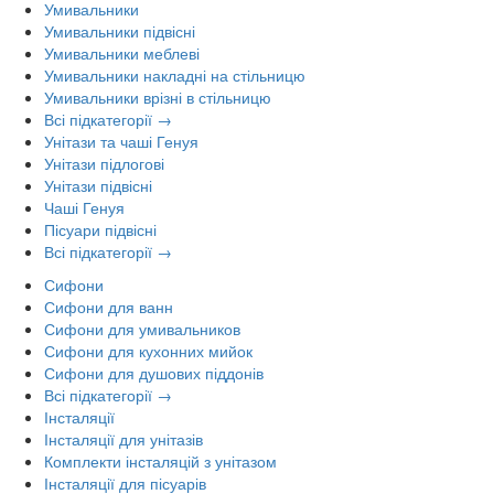
Умивальники
Умивальники підвісні
Умивальники меблеві
Умивальники накладні на стільницю
Умивальники врізні в стільницю
Всі підкатегорії →
Унітази та чаші Генуя
Унітази підлогові
Унітази підвісні
Чаші Генуя
Пісуари підвісні
Всі підкатегорії →
Сифони
Сифони для ванн
Сифони для умивальников
Сифони для кухонних мийок
Сифони для душових піддонів
Всі підкатегорії →
Інсталяції
Інсталяції для унітазів
Комплекти інсталяцій з унітазом
Інсталяції для пісуарів