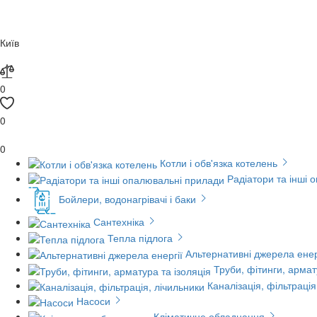
Київ
0
0
0
Котли і обв'язка котелень
Радіатори та інші 
Бойлери, водонагрівачі і баки
Сантехніка
Тепла підлога
Альтернативні джерела енер
Труби, фітинги, армат
Каналізація, фільтрація
Насоси
Кліматичне обладнання