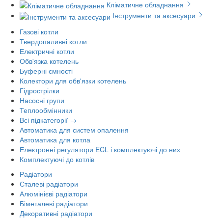
Кліматичне обладнання
Інструменти та аксесуари
Газові котли
Твердопаливні котли
Електричні котли
Обв'язка котелень
Буферні ємності
Колектори для обв'язки котелень
Гідрострілки
Насосні групи
Теплообмінники
Всі підкатегорії →
Автоматика для систем опалення
Автоматика для котла
Електронні регулятори ECL і комплектуючі до них
Комплектуючі до котлів
Радіатори
Сталеві радіатори
Алюмінієві радіатори
Біметалеві радіатори
Декоративні радіатори