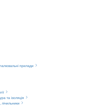
опалювальні прилади
гії
ура та ізоляція
, лічильники