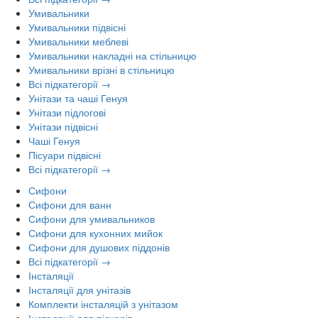
Умивальники
Умивальники підвісні
Умивальники меблеві
Умивальники накладні на стільницю
Умивальники врізні в стільницю
Всі підкатегорії →
Унітази та чаші Генуя
Унітази підлогові
Унітази підвісні
Чаші Генуя
Пісуари підвісні
Всі підкатегорії →
Сифони
Сифони для ванн
Сифони для умивальников
Сифони для кухонних мийок
Сифони для душових піддонів
Всі підкатегорії →
Інсталяції
Інсталяції для унітазів
Комплекти інсталяцій з унітазом
Інсталяції для пісуарів