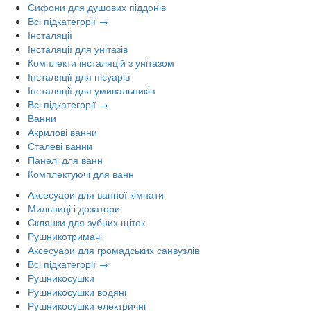
Сифони для душових піддонів
Всі підкатегорії →
Інсталяції
Інсталяції для унітазів
Комплекти інсталяцій з унітазом
Інсталяції для пісуарів
Інсталяції для умивальників
Всі підкатегорії →
Ванни
Акрилові ванни
Сталеві ванни
Панелі для ванн
Комплектуючі для ванн
Аксесуари для ванної кімнати
Мильниці і дозатори
Склянки для зубних щіток
Рушникотримачі
Аксесуари для громадських санвузлів
Всі підкатегорії →
Рушникосушки
Рушникосушки водяні
Рушникосушки електричні