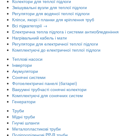
Колектори для теплої підлоги
Змішувальні вузли для теплої підлоги
Регулятори для водяної теплої підлоги
Кліпси, якорі і планки для кріплення труб
Всі підкатегорії →
Електрична тепла підлога і системи антиобледеніння
Нагрівальний кабель і мати
Регулятори для електричної теплої підлоги
Комплектуючі до електричної теплої підлоги
Теплові насоси
Інвертори
Акумулятори
Сонячні системи
Фотоелектричні панелі (батареї)
Вакуумні трубчасті сонячні колектори
Комплектуючі для сонячних систем
Генератори
Труби
Мідні труби
Гнучкі шланги
Металопластикові труби
Поліпропіленові PP-R труби