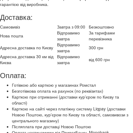
гарантією від виробника.
Доставка:
Самовивіз
Завтра з 09:00
Безкоштовно
Відправимо
За тарифами
Нова пошта
завтра
перевізника
Відправимо
Адресна доставка по Києву
300 грн
завтра
Адресна доставка 30 км від
Відправимо
від 600 грн
Києва
завтра
Оплата:
Готівкою або карткою у магазинах Ромстал
Безготівкова оплата на рахунок (по реквізитах)
Карткою при отриманні (доставки курʼєром по Києву та
області)
Карткою на сайті через платіжну систему Liqpay (доставки
Новою Поштою, курʼєром по Києву та області, самовивози з
центрального магазину)
Післяплата при доставці Новою Поштою
Оплата частинамими від ПриватБанку, Monobank