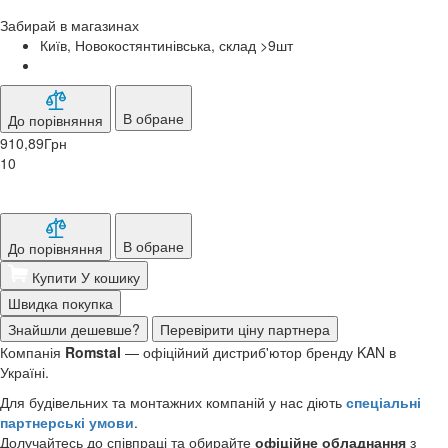
Забирай в
магазинах
Київ, Новокостянтинівська, склад >9
шт
В обране
До порівняння
910,89
Грн
10
В обране
До порівняння
Купити
У кошику
Швидка покупка
Знайшли дешевше?
Перевірити ціну партнера
Компанія
Romstal
— офіційний дистриб'ютор бренду KAN в
Україні.
Для будівельних та монтажних компаній у нас діють
спеціальні
партнерські умови
.
Долучайтесь до співпраці та обирайте
офіційне обладнання
з