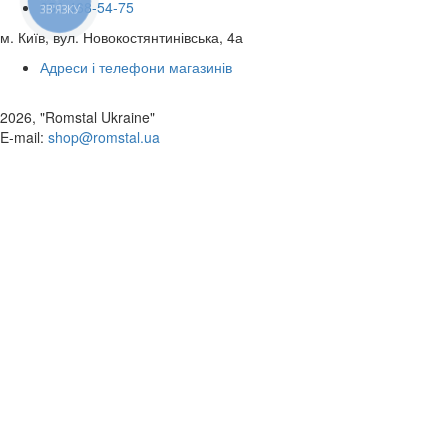
050 468-54-75
ЗВ'ЯЗКУ
м. Київ, вул. Новокостянтинівська, 4а
Адреси і телефони магазинів
2026, "Romstal Ukraine"
​E-mail:
shop@romstal.ua