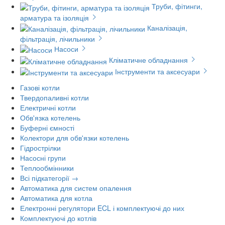
Труби, фітинги,
арматура та ізоляція
Каналізація,
фільтрація, лічильники
Насоси
Кліматичне обладнання
Інструменти та аксесуари
Газові котли
Твердопаливні котли
Електричні котли
Обв'язка котелень
Буферні ємності
Колектори для обв'язки котелень
Гідрострілки
Насосні групи
Теплообмінники
Всі підкатегорії →
Автоматика для систем опалення
Автоматика для котла
Електронні регулятори ECL і комплектуючі до них
Комплектуючі до котлів