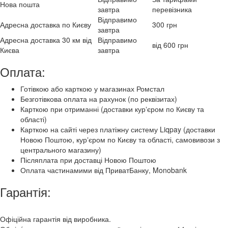
Нова пошта
завтра
перевізника
Відправимо
Адресна доставка по Києву
300 грн
завтра
Адресна доставка 30 км від
Відправимо
від 600 грн
Києва
завтра
Оплата:
Готівкою або карткою у магазинах Ромстал
Безготівкова оплата на рахунок (по реквізитах)
Карткою при отриманні (доставки курʼєром по Києву та
області)
Карткою на сайті через платіжну систему Liqpay (доставки
Новою Поштою, курʼєром по Києву та області, самовивози з
центрального магазину)
Післяплата при доставці Новою Поштою
Оплата частинамими від ПриватБанку, Monobank
Гарантія:
Офіційна гарантія від виробника.