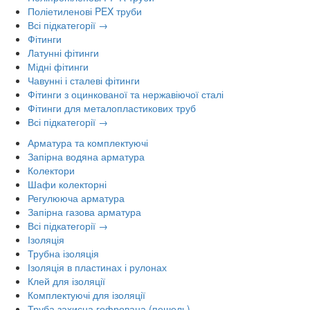
Поліетиленові PEX труби
Всі підкатегорії →
Фітинги
Латунні фітинги
Мідні фітинги
Чавунні і сталеві фітинги
Фітинги з оцинкованої та нержавіючої сталі
Фітинги для металопластикових труб
Всі підкатегорії →
Арматура та комплектуючі
Запірна водяна арматура
Колектори
Шафи колекторні
Регулююча арматура
Запірна газова арматура
Всі підкатегорії →
Ізоляція
Трубна ізоляція
Ізоляція в пластинах і рулонах
Клей для ізоляції
Комплектуючі для ізоляції
Труба захисна гофрована (пешель)