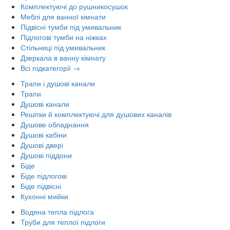
Комплектуючі до рушникосушок
Меблі для ванної кімнати
Підвісні тумби під умивальник
Підлогові тумби на ніжках
Стільниці під умивальник
Дзеркала в ванну кімнату
Всі підкатегорії →
Трапи і душові канали
Трапи
Душові канали
Решітки й комплектуючі для душових каналів
Душове обладнання
Душові кабіни
Душові двері
Душові піддони
Біде
Біде підлогові
Біде підвісні
Кухонні мийки
Водяна тепла підлога
Труби для теплої підлоги