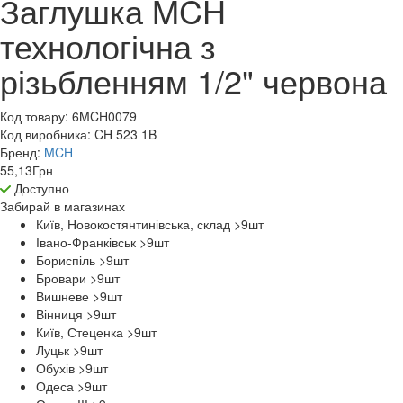
Заглушка MCH
технологічна з
різьбленням 1/2" червона
Код товару:
6MCH0079
Код виробника:
CH 523 1B
Бренд:
MCH
55,13
Грн
Доступно
Забирай в
магазинах
Київ, Новокостянтинівська, склад >9
шт
Івано-Франківськ >9
шт
Бориспіль >9
шт
Бровари >9
шт
Вишневе >9
шт
Вінниця >9
шт
Київ, Стеценка >9
шт
Луцьк >9
шт
Обухів >9
шт
Одеса >9
шт