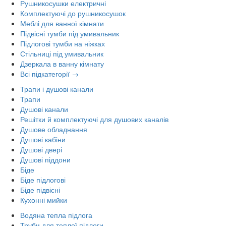
Рушникосушки електричні
Комплектуючі до рушникосушок
Меблі для ванної кімнати
Підвісні тумби під умивальник
Підлогові тумби на ніжках
Стільниці під умивальник
Дзеркала в ванну кімнату
Всі підкатегорії →
Трапи і душові канали
Трапи
Душові канали
Решітки й комплектуючі для душових каналів
Душове обладнання
Душові кабіни
Душові двері
Душові піддони
Біде
Біде підлогові
Біде підвісні
Кухонні мийки
Водяна тепла підлога
Труби для теплої підлоги