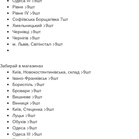
Одеса ІІІ >9
шт
Рівне >9
шт
Рівне ІV >9
шт
Софіївська Борщагівка 7
шт
Хмельницький >9
шт
Чернівці >9
шт
Чернігів >9
шт
м. Львів, Світінстал >9
шт
Забирай в
магазинах
Київ, Новокостянтинівська, склад >9
шт
Івано-Франківськ >9
шт
Бориспіль >9
шт
Бровари >9
шт
Вишневе >9
шт
Вінниця >9
шт
Київ, Стеценка >9
шт
Луцьк >9
шт
Обухів >9
шт
Одеса >9
шт
Одеса ІІІ >9
шт