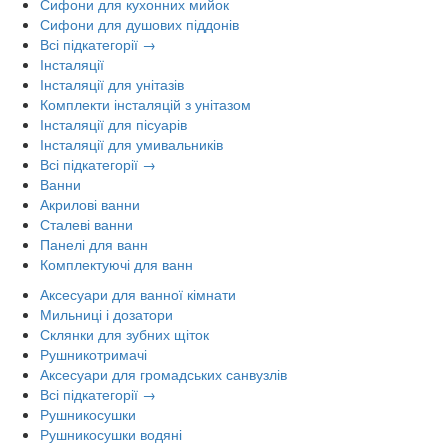
Сифони для кухонних мийок
Сифони для душових піддонів
Всі підкатегорії →
Інсталяції
Інсталяції для унітазів
Комплекти інсталяцій з унітазом
Інсталяції для пісуарів
Інсталяції для умивальників
Всі підкатегорії →
Ванни
Акрилові ванни
Сталеві ванни
Панелі для ванн
Комплектуючі для ванн
Аксесуари для ванної кімнати
Мильниці і дозатори
Склянки для зубних щіток
Рушникотримачі
Аксесуари для громадських санвузлів
Всі підкатегорії →
Рушникосушки
Рушникосушки водяні