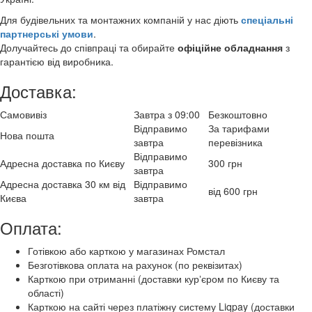
Для будівельних та монтажних компаній у нас діють
спеціальні
партнерські умови
.
Долучайтесь до співпраці та обирайте
офіційне обладнання
з
гарантією від виробника.
Доставка:
Самовивіз
Завтра з 09:00
Безкоштовно
Відправимо
За тарифами
Нова пошта
завтра
перевізника
Відправимо
Адресна доставка по Києву
300 грн
завтра
Адресна доставка 30 км від
Відправимо
від 600 грн
Києва
завтра
Оплата:
Готівкою або карткою у магазинах Ромстал
Безготівкова оплата на рахунок (по реквізитах)
Карткою при отриманні (доставки курʼєром по Києву та
області)
Карткою на сайті через платіжну систему Liqpay (доставки