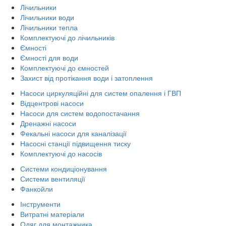
Лічильники
Лічильники води
Лічильники тепла
Комплектуючі до лічильників
Ємності
Ємності для води
Комплектуючі до ємностей
Захист від протікання води і затоплення
Насоси циркуляційні для систем опалення і ГВП
Відцентрові насоси
Насоси для систем водопостачання
Дренажні насоси
Фекальні насоси для каналізації
Насосні станції підвищення тиску
Комплектуючі до насосів
Системи кондиціонування
Системи вентиляції
Фанкойли
Інструменти
Витратні матеріали
Одяг для монтажника