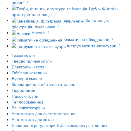
енергії
Труби, фітинги,
арматура та ізоляція
Каналізація,
фільтрація, лічильники
Насоси
Кліматичне обладнання
Інструменти та аксесуари
Газові котли
Твердопаливні котли
Електричні котли
Обв'язка котелень
Буферні ємності
Колектори для обв'язки котелень
Гідрострілки
Насосні групи
Теплообмінники
Всі підкатегорії →
Автоматика для систем опалення
Автоматика для котла
Електронні регулятори ECL і комплектуючі до них