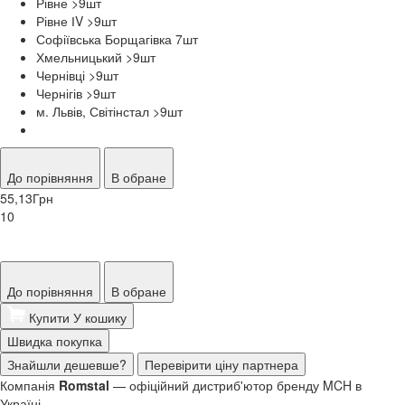
Рівне >9
шт
Рівне ІV >9
шт
Софіївська Борщагівка 7
шт
Хмельницький >9
шт
Чернівці >9
шт
Чернігів >9
шт
м. Львів, Світінстал >9
шт
До порівняння
В обране
55,13
Грн
10
До порівняння
В обране
Купити
У кошику
Швидка покупка
Знайшли дешевше?
Перевірити ціну партнера
Компанія
Romstal
— офіційний дистриб'ютор бренду MCH в
Україні.