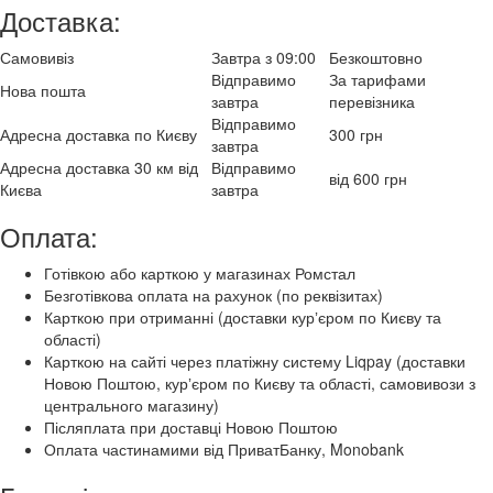
Доставка:
Самовивіз
Завтра з 09:00
Безкоштовно
Відправимо
За тарифами
Нова пошта
завтра
перевізника
Відправимо
Адресна доставка по Києву
300 грн
завтра
Адресна доставка 30 км від
Відправимо
від 600 грн
Києва
завтра
Оплата:
Готівкою або карткою у магазинах Ромстал
Безготівкова оплата на рахунок (по реквізитах)
Карткою при отриманні (доставки курʼєром по Києву та
області)
Карткою на сайті через платіжну систему Liqpay (доставки
Новою Поштою, курʼєром по Києву та області, самовивози з
центрального магазину)
Післяплата при доставці Новою Поштою
Оплата частинамими від ПриватБанку, Monobank