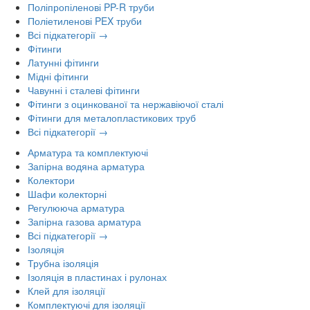
Поліпропіленові PP-R труби
Поліетиленові PEX труби
Всі підкатегорії →
Фітинги
Латунні фітинги
Мідні фітинги
Чавунні і сталеві фітинги
Фітинги з оцинкованої та нержавіючої сталі
Фітинги для металопластикових труб
Всі підкатегорії →
Арматура та комплектуючі
Запірна водяна арматура
Колектори
Шафи колекторні
Регулююча арматура
Запірна газова арматура
Всі підкатегорії →
Ізоляція
Трубна ізоляція
Ізоляція в пластинах і рулонах
Клей для ізоляції
Комплектуючі для ізоляції