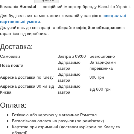
Компанія
Romstal
— офіційний імпортер бренду Bianchi в Україні.
Для будівельних та монтажних компаній у нас діють
спеціальні
партнерські умови
.
Долучайтесь до співпраці та обирайте
офіційне обладнання
з
гарантією від виробника.
Доставка:
Самовивіз
Завтра з 09:00
Безкоштовно
Відправимо
За тарифами
Нова пошта
завтра
перевізника
Відправимо
Адресна доставка по Києву
300 грн
завтра
Адресна доставка 30 км від
Відправимо
від 600 грн
Києва
завтра
Оплата:
Готівкою або карткою у магазинах Ромстал
Безготівкова оплата на рахунок (по реквізитах)
Карткою при отриманні (доставки курʼєром по Києву та
області)