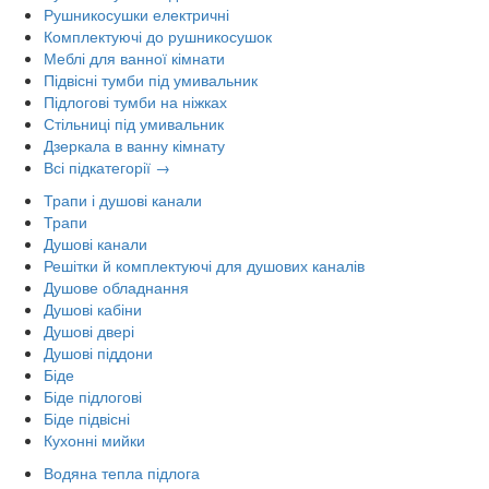
Рушникосушки електричні
Комплектуючі до рушникосушок
Меблі для ванної кімнати
Підвісні тумби під умивальник
Підлогові тумби на ніжках
Стільниці під умивальник
Дзеркала в ванну кімнату
Всі підкатегорії →
Трапи і душові канали
Трапи
Душові канали
Решітки й комплектуючі для душових каналів
Душове обладнання
Душові кабіни
Душові двері
Душові піддони
Біде
Біде підлогові
Біде підвісні
Кухонні мийки
Водяна тепла підлога