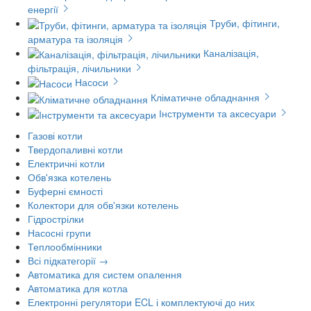
енергії
Труби, фітинги,
арматура та ізоляція
Каналізація,
фільтрація, лічильники
Насоси
Кліматичне обладнання
Інструменти та аксесуари
Газові котли
Твердопаливні котли
Електричні котли
Обв'язка котелень
Буферні ємності
Колектори для обв'язки котелень
Гідрострілки
Насосні групи
Теплообмінники
Всі підкатегорії →
Автоматика для систем опалення
Автоматика для котла
Електронні регулятори ECL і комплектуючі до них