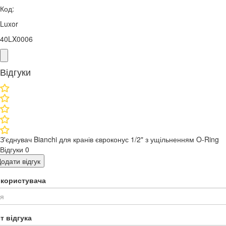
Код:
Luxor
40LX0006
Відгуки
З'єднувач Bianchi для кранів євроконус 1/2" з ущільненням O-Ring
Відгуки
0
одати відгук
я користувача
т відгука