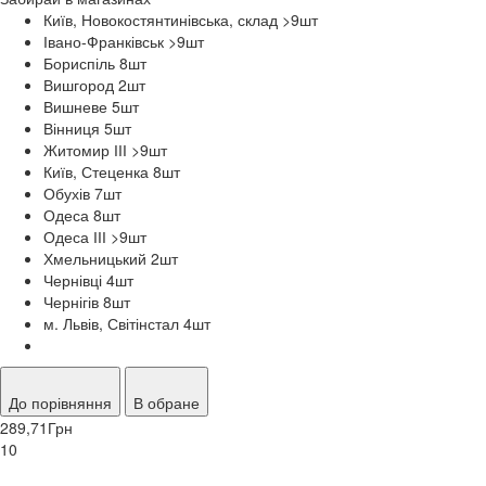
Київ, Новокостянтинівська, склад >9
шт
Івано-Франківськ >9
шт
Бориспіль 8
шт
Вишгород 2
шт
Вишневе 5
шт
Вінниця 5
шт
Житомир ІІІ >9
шт
Київ, Стеценка 8
шт
Обухів 7
шт
Одеса 8
шт
Одеса ІІІ >9
шт
Хмельницький 2
шт
Чернівці 4
шт
Чернігів 8
шт
м. Львів, Світінстал 4
шт
До порівняння
В обране
289,71
Грн
10