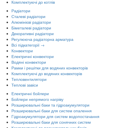
Комплектуючі до котлів
Радіатори
Сталеві радіатори
Алюмінієві радіатори
Біметалеві радіатори
Декоративні радіатори
Регулююча радіаторна арматура
Всі підкатегорії →
Конвектори
Електричні конвектори
Водяні конвектори
Рамки і решітки для водяних конвекторів
Комплектуючі до водяних конвекторів
Тепловентилятори
Теплові завіси
Електричні бойлери
Бойлери непрямого нагріву
Розширювальні баки та гідроакумулятори
Розширювальні баки для систем опалення
Гідроакумулятори для систем водопостачання
Розширювальні баки для сонячних систем
Комплектуючі до розширювальних баків