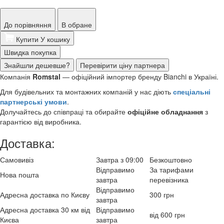
До порівняння
В обране
Купити
У кошику
Швидка покупка
Знайшли дешевше?
Перевірити ціну партнера
Компанія
Romstal
— офіційний імпортер бренду Bianchi в Україні.
Для будівельних та монтажних компаній у нас діють
спеціальні
партнерські умови
.
Долучайтесь до співпраці та обирайте
офіційне обладнання
з
гарантією від виробника.
Доставка:
Самовивіз
Завтра з 09:00
Безкоштовно
Відправимо
За тарифами
Нова пошта
завтра
перевізника
Відправимо
Адресна доставка по Києву
300 грн
завтра
Адресна доставка 30 км від
Відправимо
від 600 грн
Києва
завтра