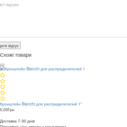
ати відгук
Схожі товари
Кронштейн Bianchi для распределителей 1"
0,00
Грн
Доставка 7-30 днів
Перевірте ціну товару у менеджера