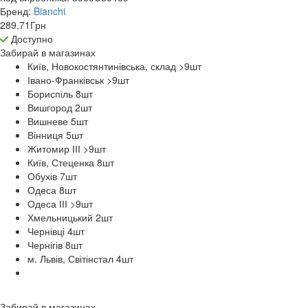
Бренд:
Bianchi
289,71
Грн
Доступно
Забирай в
магазинах
Київ, Новокостянтинівська, склад >9
шт
Івано-Франківськ >9
шт
Бориспіль 8
шт
Вишгород 2
шт
Вишневе 5
шт
Вінниця 5
шт
Житомир ІІІ >9
шт
Київ, Стеценка 8
шт
Обухів 7
шт
Одеса 8
шт
Одеса ІІІ >9
шт
Хмельницький 2
шт
Чернівці 4
шт
Чернігів 8
шт
м. Львів, Світінстал 4
шт
Забирай в
магазинах