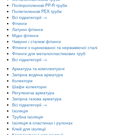
Поліпропіленові PP-R труби
Поліетиленові PEX труби
Всі підкатегорії →
Фітинги
Латунні фітинги
Мідні фітинги
Чавунні і сталеві фітинги
Фітинги з оцинкованої та нержавіючої сталі
Фітинги для металопластикових труб
Всі підкатегорії →
Арматура та комплектуючі
Запірна водяна арматура
Колектори
Шафи колекторні
Регулююча арматура
Запірна газова арматура
Всі підкатегорії →
Ізоляція
Трубна ізоляція
Ізоляція в пластинах і рулонах
Клей для ізоляції
Комплектуючі для ізоляції