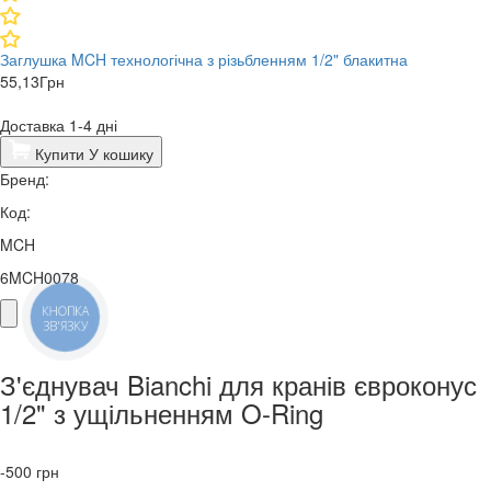
Заглушка MCH технологічна з різьбленням 1/2" блакитна
55,13
Грн
Доставка 1-4 дні
Купити
У кошику
Бренд:
Код:
MCH
6MCH0078
КНОПКА
ЗВ'ЯЗКУ
З'єднувач Bianchi для кранів євроконус
1/2" з ущільненням O-Ring
-500
грн