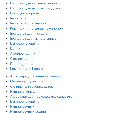
Сифони для кухонних мийок
Сифони для душових піддонів
Всі підкатегорії →
Інсталяції
Інсталяції для унітазів
Комплекти інсталяцій з унітазом
Інсталяції для пісуарів
Інсталяції для умивальників
Всі підкатегорії →
Ванни
Акрилові ванни
Сталеві ванни
Панелі для ванн
Комплектуючі для ванн
Аксесуари для ванної кімнати
Мильниці і дозатори
Склянки для зубних щіток
Рушникотримачі
Аксесуари для громадських санвузлів
Всі підкатегорії →
Рушникосушки
Рушникосушки водяні