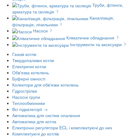
Труби, фітинги,
арматура та ізоляція
Каналізація,
фільтрація, лічильники
Насоси
Кліматичне обладнання
Інструменти та аксесуари
Газові котли
Твердопаливні котли
Електричні котли
Обв'язка котелень
Буферні ємності
Колектори для обв'язки котелень
Гідрострілки
Насосні групи
Теплообмінники
Всі підкатегорії →
Автоматика для систем опалення
Автоматика для котла
Електронні регулятори ECL і комплектуючі до них
Комплектуючі до котлів