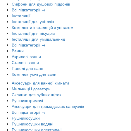
Сифони для душових піддонів
Всі підкатегорії →
Інсталяції
Інсталяції для унітазів
Комплекти інсталяцій з унітазом
Інсталяції для пісуарів
Інсталяції для умивальників
Всі підкатегорії →
Ванни
Акрилові ванни
Сталеві ванни
Панелі для ванн
Комплектуючі для ванн
Аксесуари для ванної кімнати
Мильниці і дозатори
Склянки для зубних щіток
Рушникотримачі
Аксесуари для громадських санвузлів
Всі підкатегорії →
Рушникосушки
Рушникосушки водяні
Рушникосушки електричні