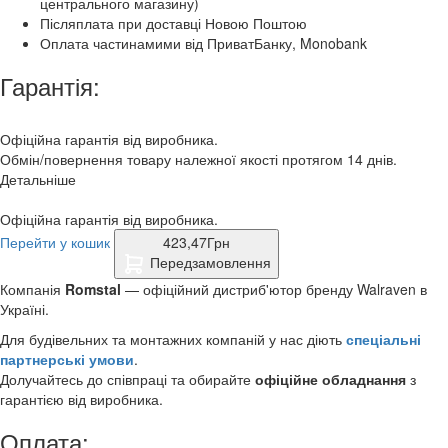
центрального магазину)
Післяплата при доставці Новою Поштою
Оплата частинамими від ПриватБанку, Monobank
Гарантія:
Офіційна гарантія від виробника.
Обмін/повернення товару належної якості протягом 14 днів.
Детальніше
Офіційна гарантія від виробника.
Перейти у кошик
423,47
Грн
Передзамовлення
Компанія
Romstal
— офіційний дистриб'ютор бренду Walraven в
Україні.
Для будівельних та монтажних компаній у нас діють
спеціальні
партнерські умови
.
Долучайтесь до співпраці та обирайте
офіційне обладнання
з
гарантією від виробника.
Оплата: