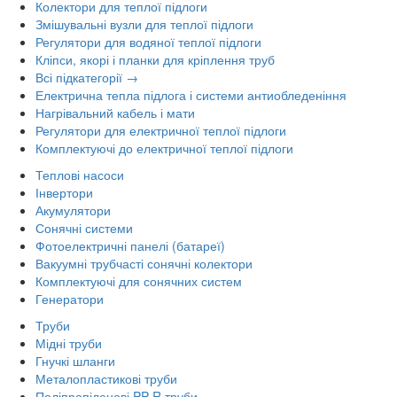
Колектори для теплої підлоги
Змішувальні вузли для теплої підлоги
Регулятори для водяної теплої підлоги
Кліпси, якорі і планки для кріплення труб
Всі підкатегорії →
Електрична тепла підлога і системи антиобледеніння
Нагрівальний кабель і мати
Регулятори для електричної теплої підлоги
Комплектуючі до електричної теплої підлоги
Теплові насоси
Інвертори
Акумулятори
Сонячні системи
Фотоелектричні панелі (батареї)
Вакуумні трубчасті сонячні колектори
Комплектуючі для сонячних систем
Генератори
Труби
Мідні труби
Гнучкі шланги
Металопластикові труби
Поліпропіленові PP-R труби