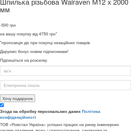
Шпилька різьбова Walraven М12 х 2000
мм
-500
грн
на вашу покупку від 4750 грн*
*пропозиція діє при покупці неакційних товарів
Даруємо бонус новим підписникам!
Підпишіться на розсилку
Хочу подарунок
Згода на обробку персональних даних
Політика
конфіденційності
ТОВ «Ромстал Україна» успішно працює на ринку інженерних
систем опалення, водо- і газопостачання, сантехніки та