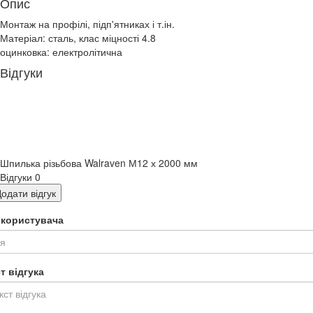
Опис
Монтаж на профілі, підп'ятниках і т.ін.
Матеріал: сталь, клас міцності 4.8
оцинковка: електролітична
Відгуки
Шпилька різьбова Walraven М12 х 2000 мм
Відгуки
0
одати відгук
я користувача
т відгука