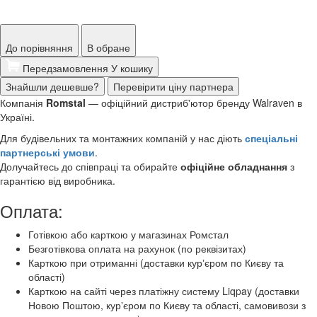
До порівняння
В обране
Передзамовлення
У кошику
Знайшли дешевше?
Перевірити ціну партнера
Компанія
Romstal
— офіційний дистриб'ютор бренду Walraven в
Україні.
Для будівельних та монтажних компаній у нас діють
спеціальні
партнерські умови
.
Долучайтесь до співпраці та обирайте
офіційне обладнання
з
гарантією від виробника.
Оплата:
Готівкою або карткою у магазинах Ромстал
Безготівкова оплата на рахунок (по реквізитах)
Карткою при отриманні (доставки курʼєром по Києву та
області)
Карткою на сайті через платіжну систему Liqpay (доставки
Новою Поштою, курʼєром по Києву та області, самовивози з