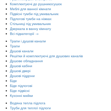
Комплектуючі до рушникосушок
Меблі для ванної кімнати
Підвісні тумби під умивальник
Підлогові тумби на ніжках
Стільниці під умивальник
Дзеркала в ванну кімнату
Всі підкатегорії →
Трапи і душові канали
Трапи
Душові канали
Решітки й комплектуючі для душових каналів
Душове обладнання
Душові кабіни
Душові двері
Душові піддони
Біде
Біде підлогові
Біде підвісні
Кухонні мийки
Водяна тепла підлога
Труби для теплої підлоги