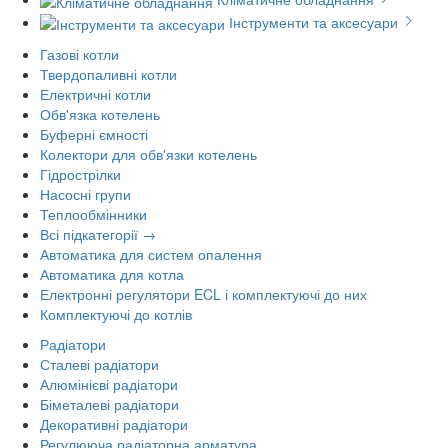
Інструменти та аксесуари
Газові котли
Твердопаливні котли
Електричні котли
Обв'язка котелень
Буферні ємності
Колектори для обв'язки котелень
Гідрострілки
Насосні групи
Теплообмінники
Всі підкатегорії →
Автоматика для систем опалення
Автоматика для котла
Електронні регулятори ECL і комплектуючі до них
Комплектуючі до котлів
Радіатори
Сталеві радіатори
Алюмінієві радіатори
Біметалеві радіатори
Декоративні радіатори
Регулююча радіаторна арматура