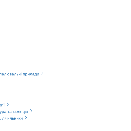
опалювальні прилади
гії
ура та ізоляція
, лічильники