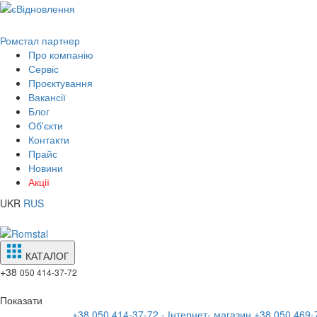
Ромстал партнер
Про компанію
Сервіс
Проєктування
Вакансії
Блог
Об'єкти
Контакти
Прайс
Новини
Акції
UKR
RUS
КАТАЛОГ
+38
050 414-37-72
Показати
+38 050 414-37-72 - Інтернет- магазин
+38 050 469-