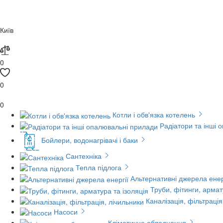
Київ
0
0
0
Котли і обв'язка котелень
Радіатори та інші 
Бойлери, водонагрівачі і баки
Сантехніка
Тепла підлога
Альтернативні джерела енер
Труби, фітинги, армат
Каналізація, фільтрація
Насоси
Кліматичне обладнання