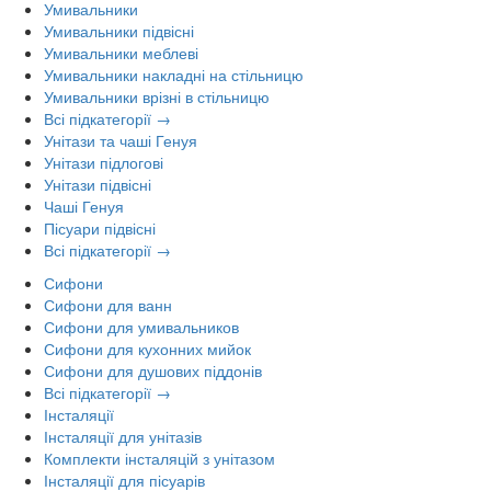
Умивальники
Умивальники підвісні
Умивальники меблеві
Умивальники накладні на стільницю
Умивальники врізні в стільницю
Всі підкатегорії →
Унітази та чаші Генуя
Унітази підлогові
Унітази підвісні
Чаші Генуя
Пісуари підвісні
Всі підкатегорії →
Сифони
Сифони для ванн
Сифони для умивальников
Сифони для кухонних мийок
Сифони для душових піддонів
Всі підкатегорії →
Інсталяції
Інсталяції для унітазів
Комплекти інсталяцій з унітазом
Інсталяції для пісуарів