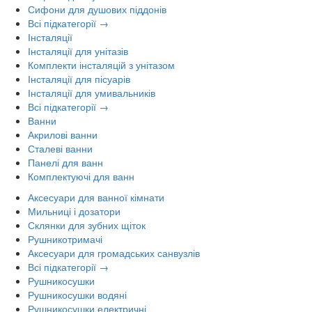
Сифони для душових піддонів
Всі підкатегорії →
Інсталяції
Інсталяції для унітазів
Комплекти інсталяцій з унітазом
Інсталяції для пісуарів
Інсталяції для умивальників
Всі підкатегорії →
Ванни
Акрилові ванни
Сталеві ванни
Панелі для ванн
Комплектуючі для ванн
Аксесуари для ванної кімнати
Мильниці і дозатори
Склянки для зубних щіток
Рушникотримачі
Аксесуари для громадських санвузлів
Всі підкатегорії →
Рушникосушки
Рушникосушки водяні
Рушникосушки електричні