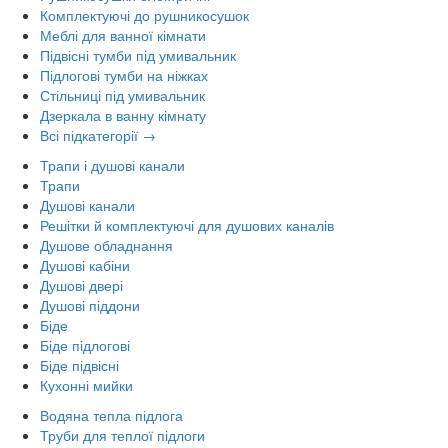
Комплектуючі до рушникосушок
Меблі для ванної кімнати
Підвісні тумби під умивальник
Підлогові тумби на ніжках
Стільниці під умивальник
Дзеркала в ванну кімнату
Всі підкатегорії →
Трапи і душові канали
Трапи
Душові канали
Решітки й комплектуючі для душових каналів
Душове обладнання
Душові кабіни
Душові двері
Душові піддони
Біде
Біде підлогові
Біде підвісні
Кухонні мийки
Водяна тепла підлога
Труби для теплої підлоги