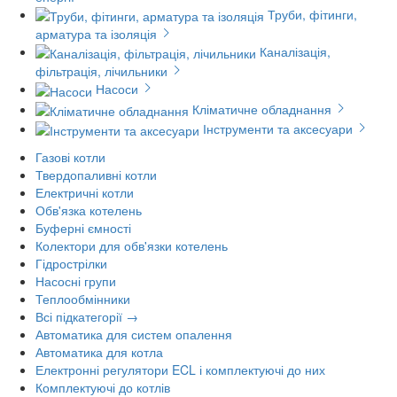
Труби, фітинги,
арматура та ізоляція
Каналізація,
фільтрація, лічильники
Насоси
Кліматичне обладнання
Інструменти та аксесуари
Газові котли
Твердопаливні котли
Електричні котли
Обв'язка котелень
Буферні ємності
Колектори для обв'язки котелень
Гідрострілки
Насосні групи
Теплообмінники
Всі підкатегорії →
Автоматика для систем опалення
Автоматика для котла
Електронні регулятори ECL і комплектуючі до них
Комплектуючі до котлів