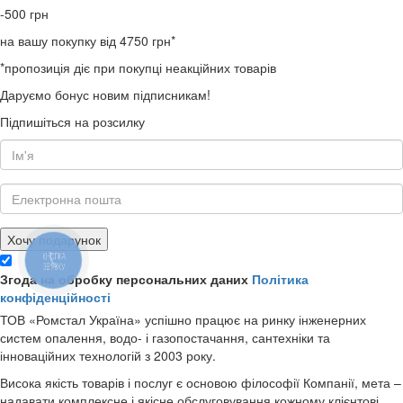
-500
грн
на вашу покупку від 4750 грн*
*пропозиція діє при покупці неакційних товарів
Даруємо бонус новим підписникам!
Підпишіться на розсилку
Хочу подарунок
КНОПКА
ЗВ'ЯЗКУ
Згода на обробку персональних даних
Політика
конфіденційності
ТОВ «Ромстал Україна» успішно працює на ринку інженерних
систем опалення, водо- і газопостачання, сантехніки та
інноваційних технологій з 2003 року.
Висока якість товарів і послуг є основою філософії Компанії, мета –
надавати комплексне і якісне обслуговування кожному клієнтові.