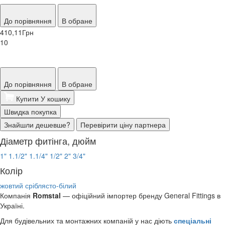
До порівняння
В обране
410,11
Грн
10
До порівняння
В обране
Купити
У кошику
Швидка покупка
Знайшли дешевше?
Перевірити ціну партнера
Діаметр фитінга, дюйм
1"
1.1/2"
1.1/4"
1/2"
2"
3/4"
Колір
жовтий
сріблясто-білий
Компанія
Romstal
— офіційний імпортер бренду General Fittings в
Україні.
Для будівельних та монтажних компаній у нас діють
спеціальні