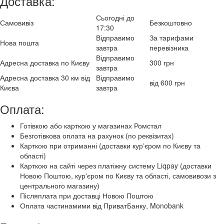
Доставка:
Сьогодні до
Самовивіз
Безкоштовно
17:30
Відправимо
За тарифами
Нова пошта
завтра
перевізника
Відправимо
Адресна доставка по Києву
300 грн
завтра
Адресна доставка 30 км від
Відправимо
від 600 грн
Києва
завтра
Оплата:
Готівкою або карткою у магазинах Ромстал
Безготівкова оплата на рахунок (по реквізитах)
Карткою при отриманні (доставки курʼєром по Києву та
області)
Карткою на сайті через платіжну систему Liqpay (доставки
Новою Поштою, курʼєром по Києву та області, самовивози з
центрального магазину)
Післяплата при доставці Новою Поштою
Оплата частинамими від ПриватБанку, Monobank