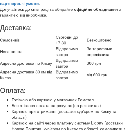
партнерські умови
.
Долучайтесь до співпраці та обирайте
офіційне обладнання
з
гарантією від виробника.
Доставка:
Сьогодні до
Самовивіз
Безкоштовно
17:30
Відправимо
За тарифами
Нова пошта
завтра
перевізника
Відправимо
Адресна доставка по Києву
300 грн
завтра
Адресна доставка 30 км від
Відправимо
від 600 грн
Києва
завтра
Оплата:
Готівкою або карткою у магазинах Ромстал
Безготівкова оплата на рахунок (по реквізитах)
Карткою при отриманні (доставки курʼєром по Києву та
області)
Карткою на сайті через платіжну систему Liqpay (доставки
Новою Поштою, курʼєром по Києву та області, самовивози з