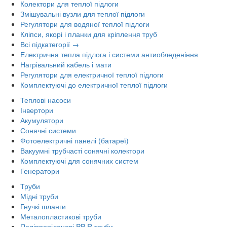
Колектори для теплої підлоги
Змішувальні вузли для теплої підлоги
Регулятори для водяної теплої підлоги
Кліпси, якорі і планки для кріплення труб
Всі підкатегорії →
Електрична тепла підлога і системи антиобледеніння
Нагрівальний кабель і мати
Регулятори для електричної теплої підлоги
Комплектуючі до електричної теплої підлоги
Теплові насоси
Інвертори
Акумулятори
Сонячні системи
Фотоелектричні панелі (батареї)
Вакуумні трубчасті сонячні колектори
Комплектуючі для сонячних систем
Генератори
Труби
Мідні труби
Гнучкі шланги
Металопластикові труби
Поліпропіленові PP-R труби