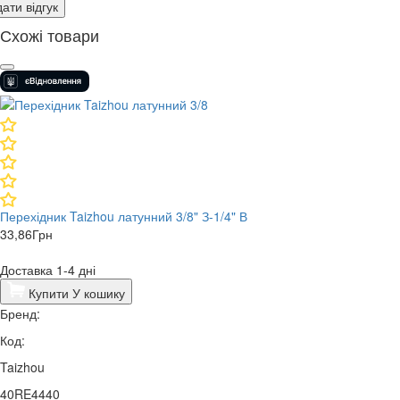
ати відгук
Схожі товари
Перехідник Taizhou латунний 3/8" З-1/4" В
33,86
Грн
Доставка 1-4 дні
Купити
У кошику
Бренд:
Код:
Taizhou
40RE4440