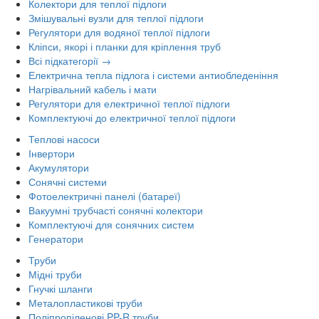
Колектори для теплої підлоги
Змішувальні вузли для теплої підлоги
Регулятори для водяної теплої підлоги
Кліпси, якорі і планки для кріплення труб
Всі підкатегорії →
Електрична тепла підлога і системи антиобледеніння
Нагрівальний кабель і мати
Регулятори для електричної теплої підлоги
Комплектуючі до електричної теплої підлоги
Теплові насоси
Інвертори
Акумулятори
Сонячні системи
Фотоелектричні панелі (батареї)
Вакуумні трубчасті сонячні колектори
Комплектуючі для сонячних систем
Генератори
Труби
Мідні труби
Гнучкі шланги
Металопластикові труби
Поліпропіленові PP-R труби