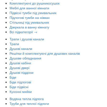
Комплектуючі до рушникосушок
Меблі для ванної кімнати
Підвісні тумби під умивальник
Підлогові тумби на ніжках
Стільниці під умивальник
Дзеркала в ванну кімнату
Всі підкатегорії →
Трапи і душові канали
Трапи
Душові канали
Решітки й комплектуючі для душових каналів
Душове обладнання
Душові кабіни
Душові двері
Душові піддони
Біде
Біде підлогові
Біде підвісні
Кухонні мийки
Водяна тепла підлога
Труби для теплої підлоги