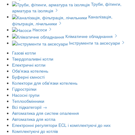
Труби, фітинги,
арматура та ізоляція
Каналізація,
фільтрація, лічильники
Насоси
Кліматичне обладнання
Інструменти та аксесуари
Газові котли
Твердопаливні котли
Електричні котли
Обв'язка котелень
Буферні ємності
Колектори для обв'язки котелень
Гідрострілки
Насосні групи
Теплообмінники
Всі підкатегорії →
Автоматика для систем опалення
Автоматика для котла
Електронні регулятори ECL і комплектуючі до них
Комплектуючі до котлів