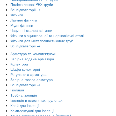
Поліетиленові PEX труби
Всі підкатегорії →
Фітинги
Латунні фітинги
Мідні фітинги
Чавунні і сталеві фітинги
Фітинги з оцинкованої та нержавіючої сталі
Фітинги для металопластикових труб
Всі підкатегорії →
Арматура та комплектуючі
Запірна водяна арматура
Колектори
Шафи колекторні
Регулююча арматура
Запірна газова арматура
Всі підкатегорії →
Ізоляція
Трубна ізоляція
Ізоляція в пластинах і рулонах
Клей для ізоляції
Комплектуючі для ізоляції
Труба захисна гофрована (пешель)