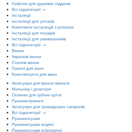
Сифони для душових піддонів
Всі підкатегорії →
Інсталяції
Інсталяції для унітазів
Комплекти інсталяцій з унітазом
Інсталяції для пісуарів
Інсталяції для умивальників
Всі підкатегорії →
Ванни
Акрилові ванни
Сталеві ванни
Панелі для ванн
Комплектуючі для ванн
Аксесуари для ванної кімнати
Мильниці і дозатори
Склянки для зубних щіток
Рушникотримачі
Аксесуари для громадських санвузлів
Всі підкатегорії →
Рушникосушки
Рушникосушки водяні
Рушникосушки електричні