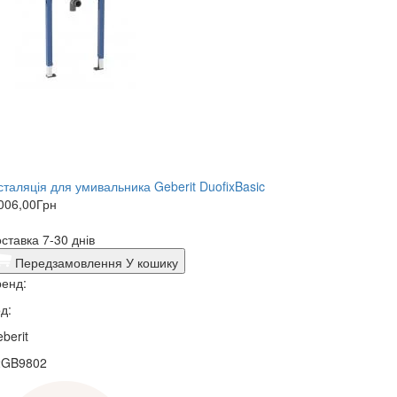
сталяція для умивальника Geberit DuofixBasic
006,00
Грн
ставка 7-30 днів
Передзамовлення
У кошику
енд:
д:
berit
2GB9802