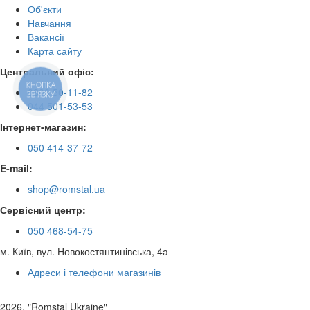
Об'єкти
Навчання
Вакансії
Карта сайту
Центральний офіс:
КНОПКА
0800 50-11-82
ЗВ'ЯЗКУ
044 501-53-53
Інтернет-магазин:
050 414-37-72
E-mail:
shop@romstal.ua
Сервісний центр:
050 468-54-75
м. Київ, вул. Новокостянтинівська, 4а
Адреси і телефони магазинів
2026, "Romstal Ukraine"