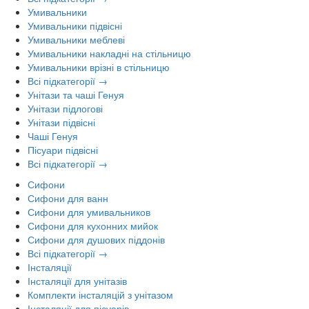
Умивальники
Умивальники підвісні
Умивальники меблеві
Умивальники накладні на стільницю
Умивальники врізні в стільницю
Всі підкатегорії →
Унітази та чаші Генуя
Унітази підлогові
Унітази підвісні
Чаші Генуя
Пісуари підвісні
Всі підкатегорії →
Сифони
Сифони для ванн
Сифони для умивальников
Сифони для кухонних мийок
Сифони для душових піддонів
Всі підкатегорії →
Інсталяції
Інсталяції для унітазів
Комплекти інсталяцій з унітазом
Інсталяції для пісуарів