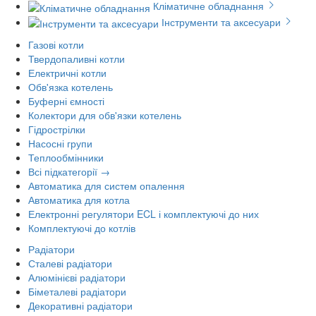
Кліматичне обладнання
Інструменти та аксесуари
Газові котли
Твердопаливні котли
Електричні котли
Обв'язка котелень
Буферні ємності
Колектори для обв'язки котелень
Гідрострілки
Насосні групи
Теплообмінники
Всі підкатегорії →
Автоматика для систем опалення
Автоматика для котла
Електронні регулятори ECL і комплектуючі до них
Комплектуючі до котлів
Радіатори
Сталеві радіатори
Алюмінієві радіатори
Біметалеві радіатори
Декоративні радіатори