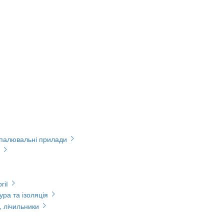
опалювальні прилади
гії
ура та ізоляція
, лічильники