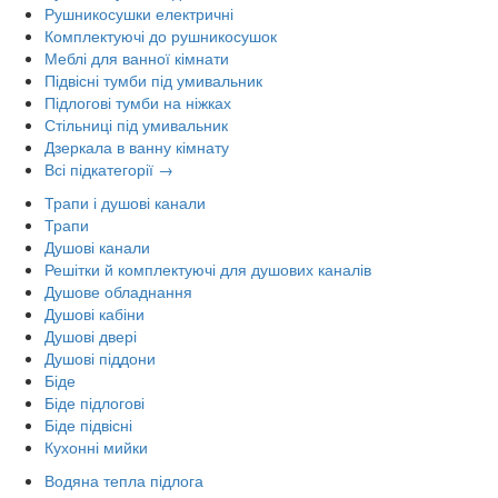
Рушникосушки електричні
Комплектуючі до рушникосушок
Меблі для ванної кімнати
Підвісні тумби під умивальник
Підлогові тумби на ніжках
Стільниці під умивальник
Дзеркала в ванну кімнату
Всі підкатегорії →
Трапи і душові канали
Трапи
Душові канали
Решітки й комплектуючі для душових каналів
Душове обладнання
Душові кабіни
Душові двері
Душові піддони
Біде
Біде підлогові
Біде підвісні
Кухонні мийки
Водяна тепла підлога