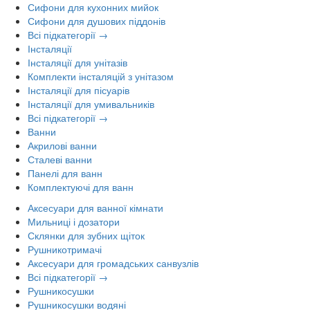
Сифони для кухонних мийок
Сифони для душових піддонів
Всі підкатегорії →
Інсталяції
Інсталяції для унітазів
Комплекти інсталяцій з унітазом
Інсталяції для пісуарів
Інсталяції для умивальників
Всі підкатегорії →
Ванни
Акрилові ванни
Сталеві ванни
Панелі для ванн
Комплектуючі для ванн
Аксесуари для ванної кімнати
Мильниці і дозатори
Склянки для зубних щіток
Рушникотримачі
Аксесуари для громадських санвузлів
Всі підкатегорії →
Рушникосушки
Рушникосушки водяні