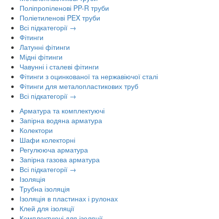
Поліпропіленові PP-R труби
Поліетиленові PEX труби
Всі підкатегорії →
Фітинги
Латунні фітинги
Мідні фітинги
Чавунні і сталеві фітинги
Фітинги з оцинкованої та нержавіючої сталі
Фітинги для металопластикових труб
Всі підкатегорії →
Арматура та комплектуючі
Запірна водяна арматура
Колектори
Шафи колекторні
Регулююча арматура
Запірна газова арматура
Всі підкатегорії →
Ізоляція
Трубна ізоляція
Ізоляція в пластинах і рулонах
Клей для ізоляції
Комплектуючі для ізоляції