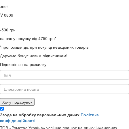
oner
0V 0809
-500
грн
на вашу покупку від 4750 грн*
*пропозиція діє при покупці неакційних товарів
Даруємо бонус новим підписникам!
Підпишіться на розсилку
Хочу подарунок
Згода на обробку персональних даних
Політика
конфіденційності
ТОВ «Ромстал Україна» успішно працює на ринку інженерних