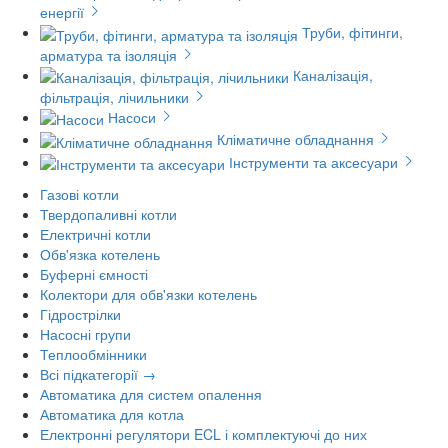
енергії
Труби, фітинги,
арматура та ізоляція
Каналізація,
фільтрація, лічильники
Насоси
Кліматичне обладнання
Інструменти та аксесуари
Газові котли
Твердопаливні котли
Електричні котли
Обв'язка котелень
Буферні ємності
Колектори для обв'язки котелень
Гідрострілки
Насосні групи
Теплообмінники
Всі підкатегорії →
Автоматика для систем опалення
Автоматика для котла
Електронні регулятори ECL і комплектуючі до них