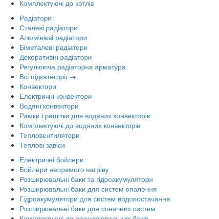
Комплектуючі до котлів
Радіатори
Сталеві радіатори
Алюмінієві радіатори
Біметалеві радіатори
Декоративні радіатори
Регулююча радіаторна арматура
Всі підкатегорії →
Конвектори
Електричні конвектори
Водяні конвектори
Рамки і решітки для водяних конвекторів
Комплектуючі до водяних конвекторів
Тепловентилятори
Теплові завіси
Електричні бойлери
Бойлери непрямого нагріву
Розширювальні баки та гідроакумулятори
Розширювальні баки для систем опалення
Гідроакумулятори для систем водопостачання
Розширювальні баки для сонячних систем
Комплектуючі до розширювальних баків