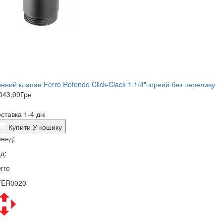
нний клапан Ferro Rotondo Click-Clack 1.1/4"чорний без переливу
043,00
Грн
ставка 1-4 дні
Купити
У кошику
енд:
д:
rro
FER0020