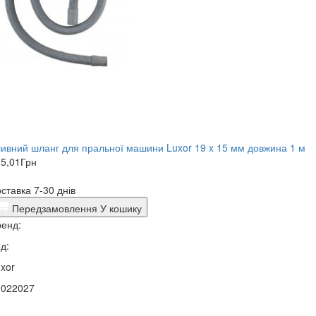
ивний шланг для пральної машини Luxor 19 x 15 мм довжина 1 м
5,01
Грн
ставка 7-30 днів
Передзамовлення
У кошику
енд:
д:
xor
0022027