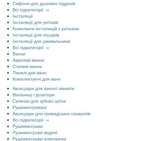
Сифони для душових піддонів
Всі підкатегорії →
Інсталяції
Інсталяції для унітазів
Комплекти інсталяцій з унітазом
Інсталяції для пісуарів
Інсталяції для умивальників
Всі підкатегорії →
Ванни
Акрилові ванни
Сталеві ванни
Панелі для ванн
Комплектуючі для ванн
Аксесуари для ванної кімнати
Мильниці і дозатори
Склянки для зубних щіток
Рушникотримачі
Аксесуари для громадських санвузлів
Всі підкатегорії →
Рушникосушки
Рушникосушки водяні
Рушникосушки електричні