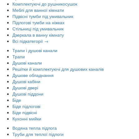
Комплектуючі до рушникосушок
Меблі для ванної кімнати
Підвісні тумби під умивальник
Підлогові тумби на ніжках
Стільниці під умивальник
Дзеркала в ванну кімнату
Всі підкатегорії →
Трапи і душові канали
Трапи
Душові канали
Решітки й комплектуючі для душових каналів
Душове обладнання
Душові кабіни
Душові двері
Душові піддони
Біде
Біде підлогові
Біде підвісні
Кухонні мийки
Водяна тепла підлога
Труби для теплої підлоги