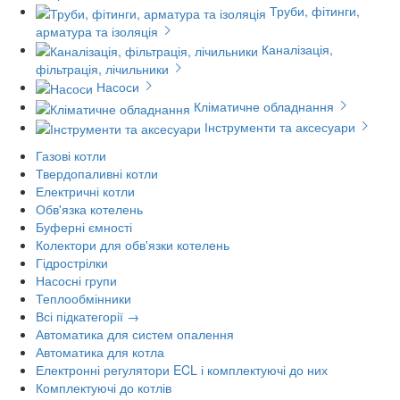
Труби, фітинги,
арматура та ізоляція
Каналізація,
фільтрація, лічильники
Насоси
Кліматичне обладнання
Інструменти та аксесуари
Газові котли
Твердопаливні котли
Електричні котли
Обв'язка котелень
Буферні ємності
Колектори для обв'язки котелень
Гідрострілки
Насосні групи
Теплообмінники
Всі підкатегорії →
Автоматика для систем опалення
Автоматика для котла
Електронні регулятори ECL і комплектуючі до них
Комплектуючі до котлів