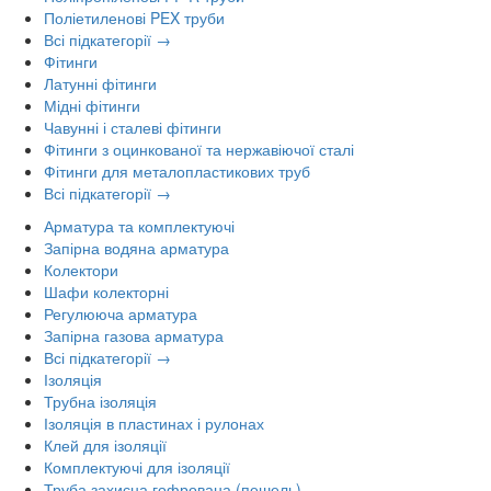
Поліетиленові PEX труби
Всі підкатегорії →
Фітинги
Латунні фітинги
Мідні фітинги
Чавунні і сталеві фітинги
Фітинги з оцинкованої та нержавіючої сталі
Фітинги для металопластикових труб
Всі підкатегорії →
Арматура та комплектуючі
Запірна водяна арматура
Колектори
Шафи колекторні
Регулююча арматура
Запірна газова арматура
Всі підкатегорії →
Ізоляція
Трубна ізоляція
Ізоляція в пластинах і рулонах
Клей для ізоляції
Комплектуючі для ізоляції
Труба захисна гофрована (пешель)