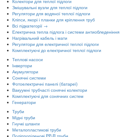
Колектори для теплої підлоги
Змішувальні вузли для теплої підлоги
Регулятори для водяної теплої підлоги
Кліпси, якорі і планки для кріплення труб
Всі підкатегорії →
Електрична тепла підлога і системи антиобледеніння
Нагрівальний кабель і мати
Регулятори для електричної теплої підлоги
Комплектуючі до електричної теплої підлоги
Теплові насоси
Інвертори
Акумулятори
Сонячні системи
Фотоелектричні панелі (батареї)
Вакуумні трубчасті сонячні колектори
Комплектуючі для сонячних систем
Генератори
Труби
Мідні труби
Гнучкі шланги
Металопластикові труби
Поліпропіленові PP-R труби