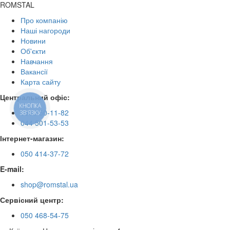
ROMSTAL
Про компанію
Наші нагороди
Новини
Об'єкти
Навчання
Вакансії
Карта сайту
Центральний офіс:
КНОПКА
0800 50-11-82
ЗВ'ЯЗКУ
044 501-53-53
Інтернет-магазин:
050 414-37-72
E-mail:
shop@romstal.ua
Сервісний центр:
050 468-54-75