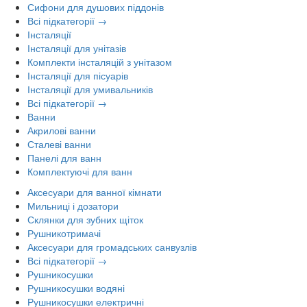
Сифони для душових піддонів
Всі підкатегорії →
Інсталяції
Інсталяції для унітазів
Комплекти інсталяцій з унітазом
Інсталяції для пісуарів
Інсталяції для умивальників
Всі підкатегорії →
Ванни
Акрилові ванни
Сталеві ванни
Панелі для ванн
Комплектуючі для ванн
Аксесуари для ванної кімнати
Мильниці і дозатори
Склянки для зубних щіток
Рушникотримачі
Аксесуари для громадських санвузлів
Всі підкатегорії →
Рушникосушки
Рушникосушки водяні
Рушникосушки електричні