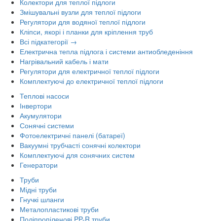
Колектори для теплої підлоги
Змішувальні вузли для теплої підлоги
Регулятори для водяної теплої підлоги
Кліпси, якорі і планки для кріплення труб
Всі підкатегорії →
Електрична тепла підлога і системи антиобледеніння
Нагрівальний кабель і мати
Регулятори для електричної теплої підлоги
Комплектуючі до електричної теплої підлоги
Теплові насоси
Інвертори
Акумулятори
Сонячні системи
Фотоелектричні панелі (батареї)
Вакуумні трубчасті сонячні колектори
Комплектуючі для сонячних систем
Генератори
Труби
Мідні труби
Гнучкі шланги
Металопластикові труби
Поліпропіленові PP-R труби