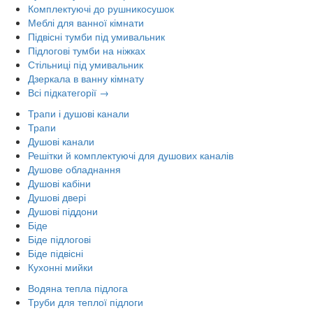
Комплектуючі до рушникосушок
Меблі для ванної кімнати
Підвісні тумби під умивальник
Підлогові тумби на ніжках
Стільниці під умивальник
Дзеркала в ванну кімнату
Всі підкатегорії →
Трапи і душові канали
Трапи
Душові канали
Решітки й комплектуючі для душових каналів
Душове обладнання
Душові кабіни
Душові двері
Душові піддони
Біде
Біде підлогові
Біде підвісні
Кухонні мийки
Водяна тепла підлога
Труби для теплої підлоги