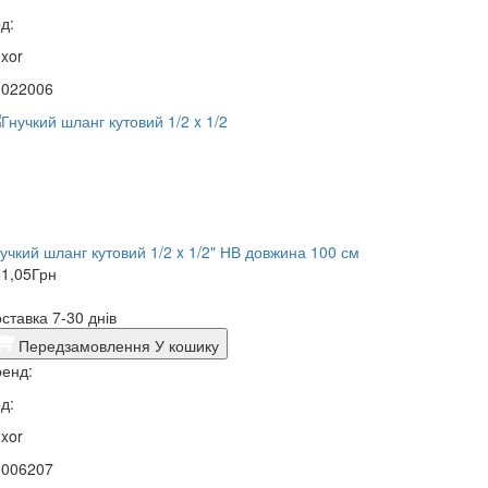
д:
xor
0022006
учкий шланг кутовий 1/2 x 1/2" НВ довжина 100 см
1,05
Грн
ставка 7-30 днів
Передзамовлення
У кошику
енд:
д:
xor
0006207