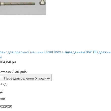
анг для пральної машини Luxor Inox з відведенням 3/4" ВВ довжин
м
164,84
Грн
ставка 7-30 днів
Передзамовлення
У кошику
енд:
д:
xor
0022020