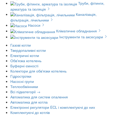
Труби, фітинги,
арматура та ізоляція
Каналізація,
фільтрація, лічильники
Насоси
Кліматичне обладнання
Інструменти та аксесуари
Газові котли
Твердопаливні котли
Електричні котли
Обв'язка котелень
Буферні ємності
Колектори для обв'язки котелень
Гідрострілки
Насосні групи
Теплообмінники
Всі підкатегорії →
Автоматика для систем опалення
Автоматика для котла
Електронні регулятори ECL і комплектуючі до них
Комплектуючі до котлів