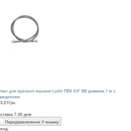
анг для пральної машини Luxor ПВХ 3/4" ВВ довжина 1 м з
ідведенням
3,21
Грн
ставка 7-30 днів
Передзамовлення
У кошику
енд: