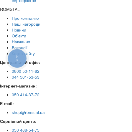
сертифікатів
ROMSTAL
Про компанію
Наші нагороди
Новини
Об'єкти
Навчання
Вакансії
Карта сайту
КНОПКА
ЗВ'ЯЗКУ
Центральний офіс:
0800 50-11-82
044 501-53-53
Інтернет-магазин:
050 414-37-72
E-mail:
shop@romstal.ua
Сервісний центр:
050 468-54-75